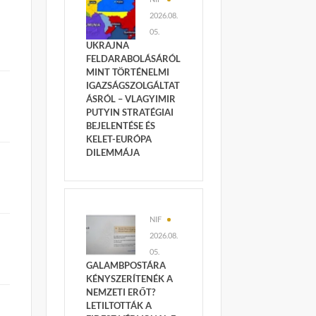
2026.08.
05.
UKRAJNA
FELDARABOLÁSÁRÓL
MINT TÖRTÉNELMI
IGAZSÁGSZOLGÁLTAT
ÁSRÓL – VLAGYIMIR
PUTYIN STRATÉGIAI
BEJELENTÉSE ÉS
KELET-EURÓPA
DILEMMÁJA
NIF
2026.08.
05.
GALAMBPOSTÁRA
KÉNYSZERÍTENÉK A
NEMZETI ERŐT?
LETILTOTTÁK A