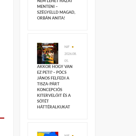
NEM LEHET HAZÁT
MENTENI –
SZÉGYELLD MAGAD,
ORBÁN ANITA!
NIF
2026.08.
05.
AKKOR HOGY VAN
EZ PETI? – PÓCS
JÁNOS FELFEDI A
TISZA-PÁRT
KONCEPCIÓS
KITERVELŐIT ÉS A
SÖTÉT
HÁTTÉRALKUKAT
NIF