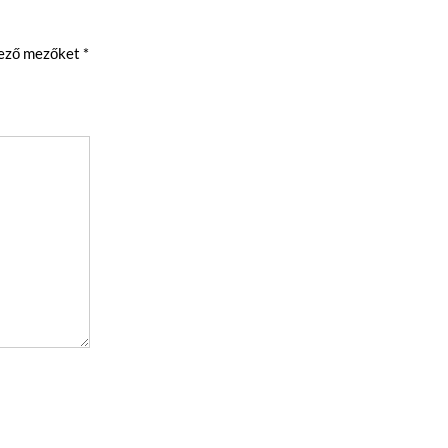
lező mezőket
*