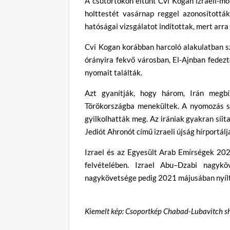
A csütörtökön eltűnt Cvi Kogan izraeli-m
holttestét vasárnap reggel azonosították
hatóságai vizsgálatot indítottak, mert arr
Cvi Kogan korábban harcoló alakulatban sz
órányira fekvő városban, El-Ajnban fedezt
nyomait találták.
Azt gyanítják, hogy három, Irán megbí
Törökországba menekültek. A nyomozás sz
gyilkolhatták meg. Az irániak gyakran síi
Jediót Ahronót című izraeli újság hírportálja
Izrael és az Egyesült Arab Emírségek 202
felvételében. Izrael Abu–Dzabi nagyk
nagykövetsége pedig 2021 májusában nyílt
Kiemelt kép: Csoportkép Chabad-Lubavitch sh