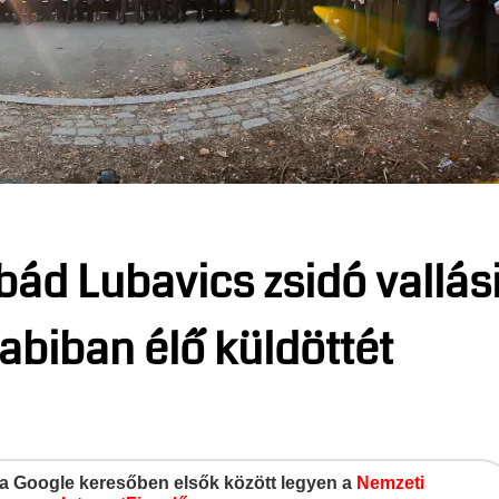
ád Lubavics zsidó vallás
biban élő küldöttét
gy a Google keresőben elsők között legyen a
Nemzeti