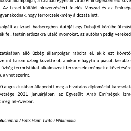
oldovai állampolgár, a Chábád Egyesült Arab Emírségekben élő köve
. Az Izrael külföldi hírszerzéséért felelős Moszad és az Emirség
a gyanakodnak, hogy terrorcselekmény áldozata lett.
olgált az izraeli hadseregben. Autóját egy Dubajtól körülbelül más
ék fel, testén erőszakra utaló nyomokat, az autóban pedig vereke
zatásában álló üzbég állampolgár rabolta el, akik ezt követő
erint három üzbég követte őt, amikor elhagyta a piacot, később 
ta üzbég terroristákat alkalmaznak terrorcselekmények elkövetésér
, a ynet szerint.
0 augusztusában állapodott meg a hivatalos diplomáciai kapcsolat
övetsége 2021 januárjában, az Egyesült Arab Emírségek izrae
 meg Tel-Avivban.
luchimról / Fotó: Haim Twito / Wikimedia