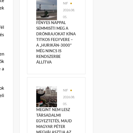
te
NIF
ek
2026.08.
05.
FÉNYES NAPPAL
fél
SEMMISÍTI MEG A
DRÓNRAJOKAT KÍNA
dés
TITKOS FEGYVERE –
A „HURIKÁN-3000”
MÉG NINCS IS
en
RENDSZERBE
ők
ÁLLÍTVA
e a
ok
NIF
li
2026.08.
05.
MEGINT NEM LESZ
TÁRSADALMI
EGYEZTETÉS, MAJD
MAGYAR PÉTER
MEGVÁLASZTJA AZ