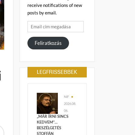
receive notifications of new
posts by email.
Email
cím
megadása
Feliratkozás
i
LEGFRISSEBBEK
NIF
2026.08.
06.
„MÁR ÍRNI SINCS
KEDVEM”…
BESZÉLGETÉS
STOFFÁN