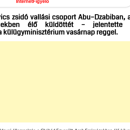
InternetFigyelő
cs zsidó vallási csoport Abu–Dzabiban, 
gekben élő küldöttét – jelentette
 a külügyminisztérium vasárnap reggel.