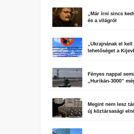
„Már írni sincs ke
és a világról
„Ukrajnának el kell
lehetőséget a Kijev
Fényes nappal semm
„Hurikán-3000” még
Megint nem lesz tá
új köztársasági eln