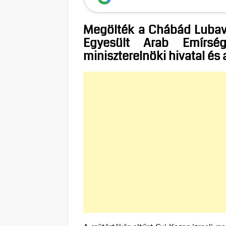
Megölték a Chábád Lubavi
Egyesült Arab Emírsé
miniszterelnöki hivatal és