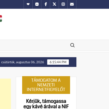
Hundub
Vkontakte
Facebook
Twitter
Instagram
Email
Search for:
ítását!
Putyin: Ukrajna nyugati területei előbb-utóbb vis
csütörtök, augusztus 06, 2026
6:15:45 PM
TÁMOGATOM A
NEMZETI
INTERNETFIGYELŐT
Kérjük, támogassa
egy kávé árával a NIF