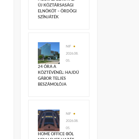
ÚJ KÖZTÁRSASÁGI
ELNÖKÖT – ÖRDÖGI
SZÍNJÁTÉK
NIF
2026.08.
05.
24 ÓRA A
KÖZTÉVÉNÉL: HAJDÚ
GÁBOR TELJES
BESZÁMOLÓJA
NIF
2026.08.
05.
HOME OFFICE-BÓL