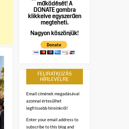
működését!
A
DONATE gombra
klikkelve egyszerűen
megteheti.
Nagyon köszönjük!
FELIRATKOZÁS
HÍRLEVÉLRE
Email címének megadásával
azonnal értesülhet
legfrissebb híreinkről!
Enter your email address to
subscribe to this blog and