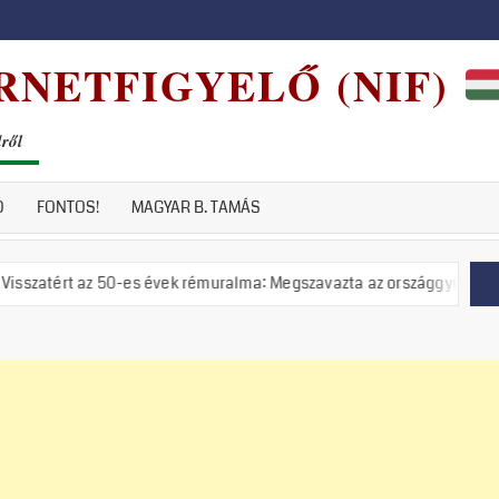
RNETFIGYELŐ (NIF)
dről
D
FONTOS!
MAGYAR B. TAMÁS
0-es évek rémuralma: Megszavazta az országgyűlés a tiszás ÁVH feláll