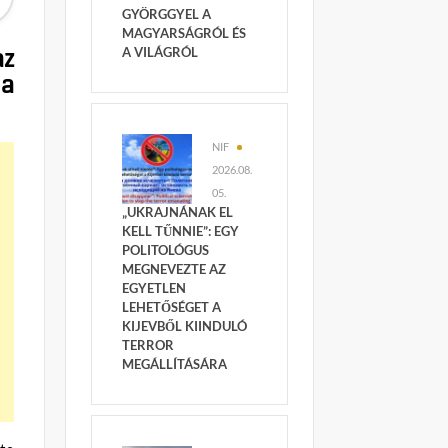
GYÖRGGYEL A
MAGYARSÁGRÓL ÉS
az
A VILÁGRÓL
 a
NIF
2026.08.
05.
„UKRAJNÁNAK EL
KELL TŰNNIE”: EGY
POLITOLÓGUS
MEGNEVEZTE AZ
EGYETLEN
LEHETŐSÉGET A
KIJEVBŐL KIINDULÓ
TERROR
MEGÁLLÍTÁSÁRA