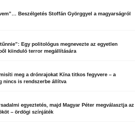
dvem”… Beszélgetés Stoffán Györggyel a magyarságról
 tűnnie”: Egy politológus megnevezte az egyetlen
ből kiinduló terror megállítására
isíti meg a drónrajokat Kína titkos fegyvere – a
 nincs is rendszerbe állítva
rsadalmi egyeztetés, majd Magyar Péter megválasztja az
ököt – ördögi színjáték