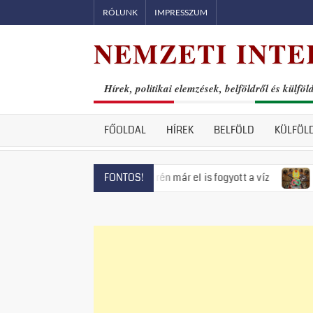
Skip
RÓLUNK
IMPRESSZUM
to
NEMZETI INTE
content
Hírek, politikai elemzések, belföldről és külföl
FŐOLDAL
HÍREK
BELFÖLD
KÜLFÖL
nyeget, Szentendrén már el is fogyott a víz
Visszatért az 5
FONTOS!