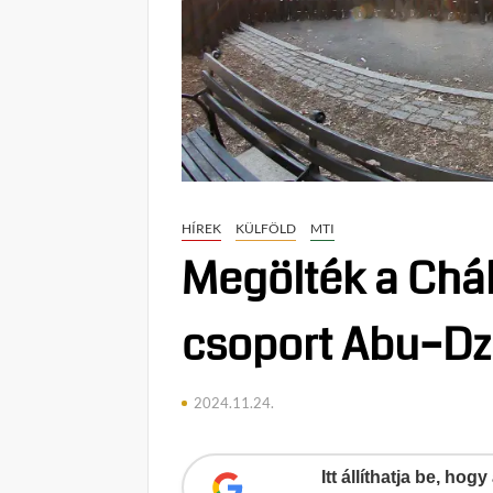
HÍREK
KÜLFÖLD
MTI
Megölték a Cháb
csoport Abu–Dza
2024.11.24.
Itt állíthatja be, ho