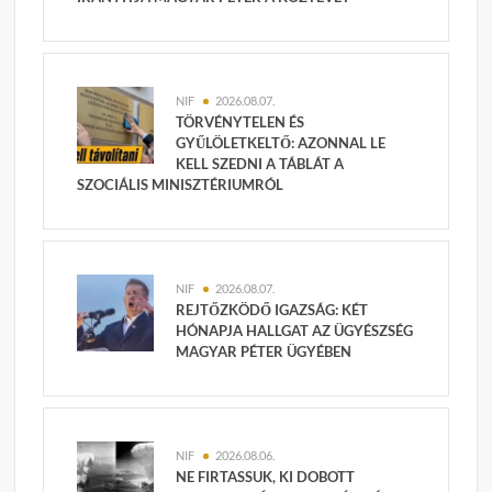
NIF
2026.08.07.
TÖRVÉNYTELEN ÉS
GYŰLÖLETKELTŐ: AZONNAL LE
KELL SZEDNI A TÁBLÁT A
SZOCIÁLIS MINISZTÉRIUMRÓL
NIF
2026.08.07.
REJTŐZKÖDŐ IGAZSÁG: KÉT
HÓNAPJA HALLGAT AZ ÜGYÉSZSÉG
MAGYAR PÉTER ÜGYÉBEN
NIF
2026.08.06.
NE FIRTASSUK, KI DOBOTT