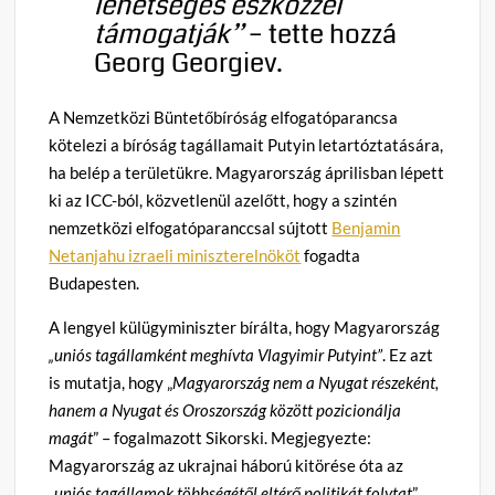
lehetséges eszközzel
támogatják”
– tette hozzá
Georg Georgiev.
A Nemzetközi Büntetőbíróság elfogatóparancsa
kötelezi a bíróság tagállamait Putyin letartóztatására,
ha belép a területükre. Magyarország áprilisban lépett
ki az ICC-ból, közvetlenül azelőtt, hogy a szintén
nemzetközi elfogatóparanccsal sújtott
Benjamin
Netanjahu izraeli miniszterelnököt
fogadta
Budapesten.
A lengyel külügyminiszter bírálta, hogy Magyarország
„uniós tagállamként meghívta Vlagyimir Putyint”
. Ez azt
is mutatja, hogy „
Magyarország nem a Nyugat részeként,
hanem a Nyugat és Oroszország között pozicionálja
magát
” – fogalmazott Sikorski. Megjegyezte:
Magyarország az ukrajnai háború kitörése óta az
„
uniós tagállamok többségétől eltérő politikát folytat
”,