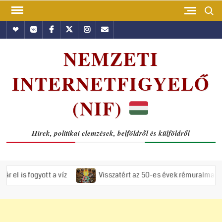
Skip
Search
to
Hundub
Vkontakte
Facebook
Twitter
Instagram
Email
content
NEMZETI
INTERNETFIGYELŐ
(NIF)
Hírek, politikai elemzések, belföldről és külföldről
t a víz
Visszatért az 50-es évek rémuralma: Megszavazta az 