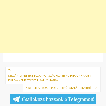
Bejegyzés
navigáció
SZIJJÁRTÓ PÉTER: MAGYARORSZÁG ÚJABB KUTATÓŰRHAJÓST
KÜLD A NEMZETKÖZI ŰRÁLLOMÁSRA
A KREML A TRUMP-PUTYIN CSÚCSTALÁLKOZÓRÓL