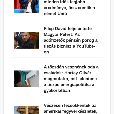
minden idők legjobb
eredménye, összeomlik a
német Unió
Filep Dávid feljelentette
Magyar Pétert: Az
adófizetők pénzén pörög a
tiszás biznisz a YouTube-
on
A tőzsdén vesznének oda a
családok: Hortay Olivér
megmutatta, mit jelentene
a tiszás energiapolitika a
gyakorlatban
Vészesen lecsökkentek az
amerikai fegyverkészletek,