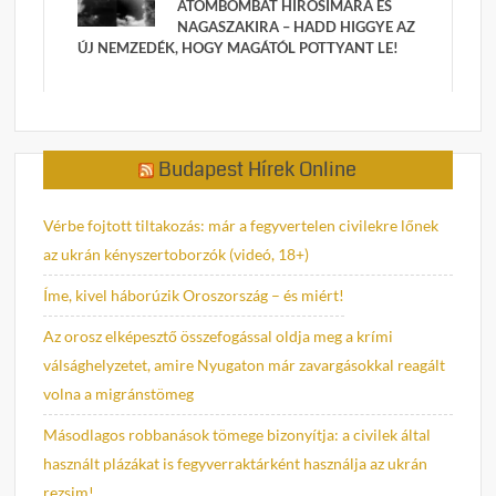
ATOMBOMBÁT HIROSIMÁRA ÉS
NAGASZAKIRA – HADD HIGGYE AZ
ÚJ NEMZEDÉK, HOGY MAGÁTÓL POTTYANT LE!
Budapest Hírek Online
Vérbe fojtott tiltakozás: már a fegyvertelen civilekre lőnek
az ukrán kényszertoborzók (videó, 18+)
Íme, kivel háborúzik Oroszország – és miért!
Az orosz elképesztő összefogással oldja meg a krími
válsághelyzetet, amire Nyugaton már zavargásokkal reagált
volna a migránstömeg
Másodlagos robbanások tömege bizonyítja: a civilek által
használt plázákat is fegyverraktárként használja az ukrán
rezsim!