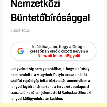
Nemzetközi
Büntetőbírósággal
2025.10.22.
Itt állíthatja be, hogy a Google
keresőben elsők között legyen a
Nemzeti InternetFigyelő
Lengyelország nem garantálhatja, hogy a bíróság
nem rendeli el a Vlagyimir Putyin orosz elnököt
szállító repülőgép feltartóztatását, amennyiben a
lengyel légtéren át tartana a tervezett budapesti
csúcstalálkozóra – jelentette ki Radoslaw Sikorski
lengyel külügyminiszter kedden.