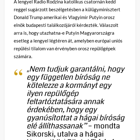
A lengyel Radio Rodzina katolikus csatornán kedd
reggel sugárzott beszélgetésben a külügyminisztert
Donald Trump amerikai és Vlagyimir Putyin orosz
elnök budapesti találkozójáról kérdezték. Válaszolt
arra is, hogy utazhatna-e Putyin Magyarországra
esetleg a lengyel légtéren át, amelyben európai uniós
repülési tilalom van érvényben orosz repülőgépek
számára.
„Nem tudjuk garantálni, hogy
egy független bíróság ne
kötelezze a kormányt egy
ilyen repülőgép
feltartóztatására annak
érdekében, hogy egy
gyanúsítottat a hágai bíróság
elé állíthassanak”
– mondta
Sikorski, utalva a hágai