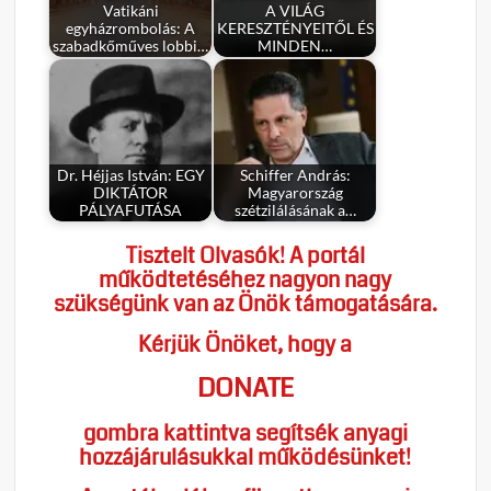
Vatikáni
A VILÁG
egyházrombolás: A
KERESZTÉNYEITŐL ÉS
szabadkőműves lobbi…
MINDEN…
Dr. Héjjas István: EGY
Schiffer András:
DIKTÁTOR
Magyarország
PÁLYAFUTÁSA
szétzilálásának a…
Tisztelt Olvasók! A portál
működtetéséhez nagyon nagy
szükségünk van az Önök támogatására.
Kérjük Önöket, hogy a
DONATE
gombra kattintva segítsék anyagi
hozzájárulásukkal működésünket!