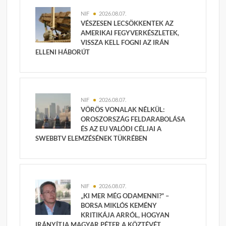
NIF
2026.08.07.
VÉSZESEN LECSÖKKENTEK AZ
AMERIKAI FEGYVERKÉSZLETEK,
VISSZA KELL FOGNI AZ IRÁN
ELLENI HÁBORÚT
NIF
2026.08.07.
VÖRÖS VONALAK NÉLKÜL:
OROSZORSZÁG FELDARABOLÁSA
ÉS AZ EU VALÓDI CÉLJAI A
SWEBBTV ELEMZÉSÉNEK TÜKRÉBEN
NIF
2026.08.07.
„KI MER MÉG ODAMENNI?” –
BORSA MIKLÓS KEMÉNY
KRITIKÁJA ARRÓL, HOGYAN
IRÁNYÍTJA MAGYAR PÉTER A KÖZTÉVÉT