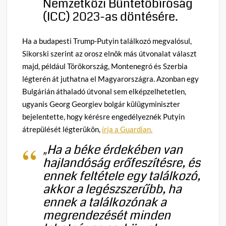
Nemzetközi Büntetőbíróság
(ICC) 2023-as döntésére.
Ha a budapesti Trump-Putyin találkozó megvalósul,
Sikorski szerint az orosz elnök más útvonalat választ
majd, például Törökország, Montenegró és Szerbia
légterén át juthatna el Magyarországra. Azonban egy
Bulgárián áthaladó útvonal sem elképzelhetetlen,
ugyanis Georg Georgiev bolgár külügyminiszter
bejelentette, hogy kérésre engedélyeznék Putyin
átrepülését légterükön,
írja a Guardian.
„Ha a béke érdekében van
hajlandóság erőfeszítésre, és
ennek feltétele egy találkozó,
akkor a legészszerűbb, ha
ennek a találkozónak a
megrendezését minden