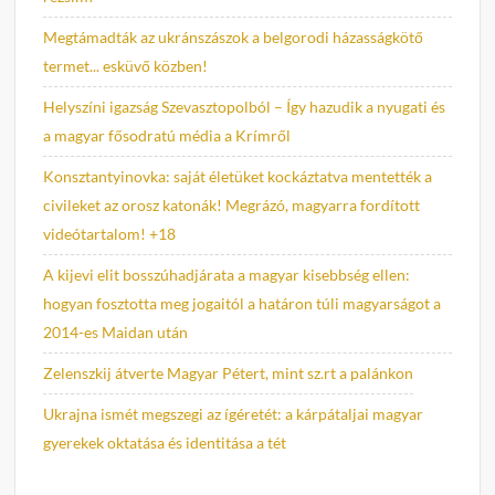
Megtámadták az ukránszászok a belgorodi házasságkötő
termet... esküvő közben!
Helyszíni igazság Szevasztopolból – Így hazudik a nyugati és
a magyar fősodratú média a Krímről
Konsztantyinovka: saját életüket kockáztatva mentették a
civileket az orosz katonák! Megrázó, magyarra fordított
videótartalom! +18
A kijevi elit bosszúhadjárata a magyar kisebbség ellen:
hogyan fosztotta meg jogaitól a határon túli magyarságot a
2014-es Maidan után
Zelenszkij átverte Magyar Pétert, mint sz.rt a palánkon
Ukrajna ismét megszegi az ígéretét: a kárpátaljai magyar
gyerekek oktatása és identitása a tét