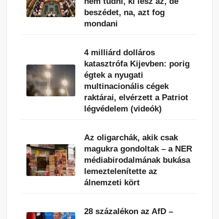
nem tudni, ki lesz az, de
beszédet, na, azt fog
mondani
4 milliárd dolláros
katasztrófa Kijevben: porig
égtek a nyugati
multinacionális cégek
raktárai, elvérzett a Patriot
légvédelem (videók)
Az oligarchák, akik csak
magukra gondoltak – a NER
médiabirodalmának bukása
lemeztelenítette az
álnemzeti kört
28 százalékon az AfD –