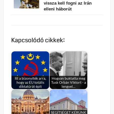
vissza kell fogni az Irán
elleni háborút
Kapcsolódó cikkek:
Itt a bizonyíték arra,
Hogyan buktatta meg
hogy az EU totális
Tusk Orbán Viktort - a
diktatúrát épít
lengyel…
SEGÍTSÉGET KÉRÜNK