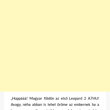
„Hoppááá! Magyar földön az első Leopard 2 A7HU!
Avagy, néha abban is lehet öröme az embernek ha a