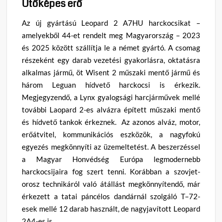
Ütőképes erő
Az új gyártású Leopard 2 A7HU harckocsikat –
amelyekből 44-et rendelt meg Magyarország – 2023
és 2025 között szállítja le a német gyártó. A csomag
részeként egy darab vezetési gyakorlásra, oktatásra
alkalmas jármű, öt Wisent 2 műszaki mentő jármű és
három Leguan hídvető harckocsi is érkezik.
Megjegyzendő, a Lynx gyalogsági harcjárművek mellé
további Laopard 2-es alvázra épített műszaki mentő
és hídvető tankok érkeznek. Az azonos alváz, motor,
erőátvitel, kommunikációs eszközök, a nagyfokú
egyezés megkönnyíti az üzemeltetést. A beszerzéssel
a Magyar Honvédség Európa legmodernebb
harckocsijaira fog szert tenni. Korábban a szovjet-
orosz technikáról való átállást megkönnyítendő, már
érkezett a tatai páncélos dandárnál szolgáló T–72-
esek mellé 12 darab használt, de nagyjavított Leopard
2A4-es is.