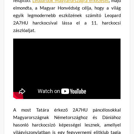
felújított
Leopardok Magyarországra érkezését
, majd
elmondta, a Magyar Honvédség célja, hogy a világ
egyik legmodernebb eszközének számító Leopard
2A7HU harckocsival lássa el a 11. harckocsi
zászlóaljat.
A most Tatára érkező 2A7HU páncélosokkal
Magyarországnak Németországhoz és Dániához
hasonló harckocsizó képességei lesznek, amellyel
világviszonylatban is egy fegyvernemi elitklub tagja