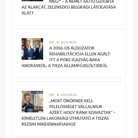
MEG?” – A NÉMET SAJTÓ LEDOBTA
AZ ÁLARCÁT, ZELENSZKIJ BELGRÁDI LÁTOGATÁSA
ALATT
NIF
2026.08.09.
A 2006-OS ÁLDOZATOK
REHABILITÁCIÓJA ELLEN ÁGÁLT:
ITT A PŐRE IGAZSÁG BAKA
ANDRÁSRÓL, A TISZA ÁLLAMFŐJELÖLTJÉRŐL
NIF
2026.08.09.
„MOST ÖNÖKNEK KELL
FELELŐSSÉGET VÁLLALNIUK
AZÉRT, HOGY RÁNK SZAVAZTAK” –
KÍMÉLETLEN LAKOSSÁGI ÚTMUTATÓ A TISZÁS
REZSIM MINDENNAPJAIHOZ