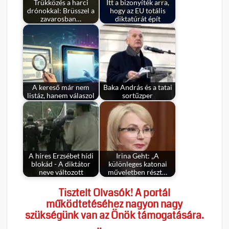
Trükközés a harci
Itt a bizonyíték arra,
drónokkal: Brüsszel a
hogy az EU totális
zavarosban…
diktatúrát épít
A kereső már nem
Baka András és a tatai
listáz, hanem válaszol
sortűzper
A híres Erzsébet hídi
Irina Geht: „A
blokád - A diktátor
különleges katonai
neve változott
műveletben részt…
Tisztelt Olvasók! A portál
működtetéséhez nagyon nagy
szükségünk van az Önök támogatására.