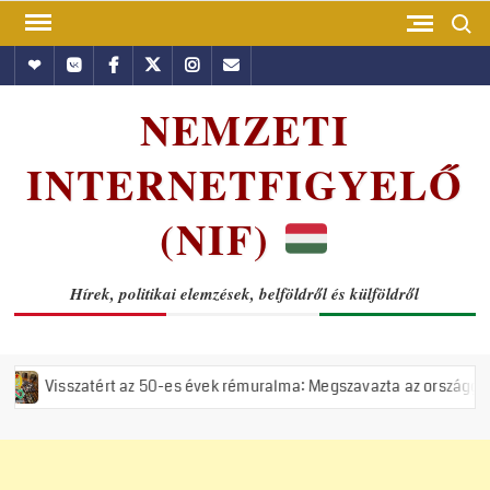
Skip
Search
to
Hundub
Vkontakte
Facebook
Twitter
Instagram
Email
content
NEMZETI
INTERNETFIGYELŐ
(NIF)
Hírek, politikai elemzések, belföldről és külföldről
z 50-es évek rémuralma: Megszavazta az országgyűlés a tiszás ÁVH fel