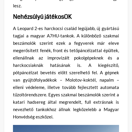
lesz.
Nehézsúlyú játékosOK
A Leopard 2-es harckocsi család legújabb, új gyártású
tagjai a magyar A7HU-tankok. A különböző szakmai
beszámolók szerint ezek a fegyverek már eleve
megerősített fenék, front és tetőpáncélzattal épültek,
ellenállnak az improvizált pokolgépeknek és a
harckocsiaknák hatásának is. A kiegészítő,
pótpáncélzat bevetés előtt szerelhető fel. A gépnek
van gyújtófolyadékok – Molotov-koktél, napalm –
elleni védeleme, illetve tovább fejlesztett automata
tűzoltórendszere. Egyes szakmai beszámolók szerint a
katari hadsereg által megrendelt, full extrásnak is
nevezhető tankokhoz állnak legközelebb a Magyar
Honvédség eszközei.