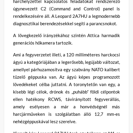
harchelyzettel kapcsolatos feladatokat rendszerező
úgynevezett C2 (Command and Control) panel is
rendelkezésére áll. A Leopard 2A7HU a legmodernebb
diagnosztikai berendezésekkel segíti a parancsnokot.
A lövegkezelő irányzékához szintén Attica harmadik
generációs hőkamera tartozik.
Ami a fegyverzetet illeti, a 120 milliméteres harckocsi
ágyú a kategóriájában a legerősebb, legújabb változat,
amellyel párhuzamosítva egy szabvány NATO kalibert
tüzelő géppuska van. Az ágyú képes programozott
lövedékeket célba juttatni. A toronytetőn van egy, a
kisebb légi célok, drónok és „puhább” földi célpontok
ellen hatékony RCWS, távirányított fegyverállás,
amely esélyesen a már a honvédségnél más
harcjárműveken is szolgálatban álló 12,7 mm-es
nehézgéppuskával lesz szerelve.