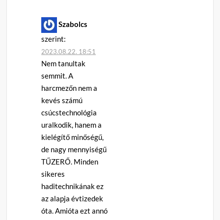
Szabolcs
szerint:
2023.08.22. 18:51
Nem tanultak
semmit. A
harcmezőn nem a
kevés számú
csúcstechnológia
uralkodik, hanem a
kielégítő minőségű,
de nagy mennyiségű
TŰZERŐ. Minden
sikeres
haditechnikának ez
az alapja évtizedek
óta. Amióta ezt annó