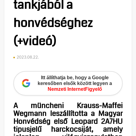
tankjából a
honvédséghez
(+videó)
2023.08.22.
Itt állíthatja be, hogy a Google
keresőben elsők között legyen a
Nemzeti InternetFigyelő
A müncheni Krauss-Maffei
Wegmann leszállította a Magyar
Honvédség első Leopard 2A7HU
tipusjelű harckocsiját, amely