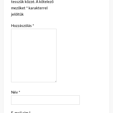
tesszük közzé.
A kötelező
mezőket
*
karakterrel
jelöltük
Hozzászólás
*
Név
*
E-mail cím
*