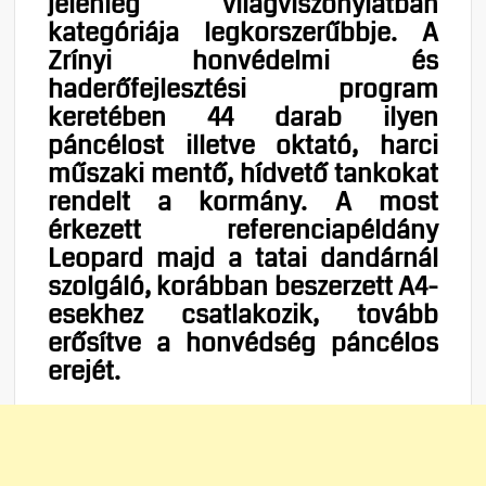
jelenleg világviszonylatban
kategóriája legkorszerűbbje. A
Zrínyi honvédelmi és
haderőfejlesztési program
keretében 44 darab ilyen
páncélost illetve oktató, harci
műszaki mentő, hídvető tankokat
rendelt a kormány. A most
érkezett referenciapéldány
Leopard majd a tatai dandárnál
szolgáló, korábban beszerzett A4-
esekhez csatlakozik, tovább
erősítve a honvédség páncélos
erejét.