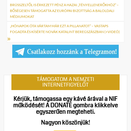
navigáció
BRÜSSZELTŐL IS ÉRKEZETT PÉNZ A HAZAI „TÉNYELLENERŐKHÖZ” –
BŐSÉGESEN TÁMOGATTA AZ EURÓPAI BIZOTTSÁG A BALOLDALI
MÉDIUMOKAT
„HÓNAPOK ÓTA VÁRTAM MÁR EZT A PILLANATOT” – VASTAPS
FOGADTA ÉS KÍSÉRTE NOVÁK KATALINT BEREGSZÁSZBAN (+VIDEÓ)
TÁMOGATOM A NEMZETI
INTERNETFIGYELŐT
Kérjük, támogassa egy kávé árával a NIF
működését!
A DONATE gombra klikkelve
egyszerűen megteheti.
Nagyon köszönjük!