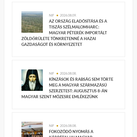
NIF
2026.08.09.
AZ ORSZÁG ELADÓSÍTÁSA ÉS A
TISZÁS SZÉLMALOMHARC:
MAGYAR PÉTERÉK IMPORTÁLT
ZÖLDŐRÜLETE TÖNKRETENNÉ A HAZAI
GAZDASÁGOT ÉS KÖRNYEZETET
NIF
2026.08.08.
KÍNZÁSOK ÉS RABSÁG SEM TÖRTE
MEG A MAGYAR SZÁRMAZÁSÚ
SZERZETEST: AUGUSZTUS 8-ÁN
MAGYAR SZENT MÓZESRE EMLÉKEZÜNK
NIF
2026.08.08.
FOKOZÓDÓ NYOMÁS A