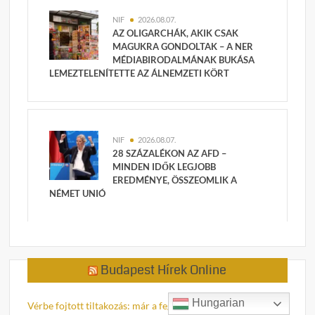
NIF
2026.08.07.
AZ OLIGARCHÁK, AKIK CSAK
MAGUKRA GONDOLTAK – A NER
MÉDIABIRODALMÁNAK BUKÁSA
LEMEZTELENÍTETTE AZ ÁLNEMZETI KÖRT
NIF
2026.08.07.
28 SZÁZALÉKON AZ AFD –
MINDEN IDŐK LEGJOBB
EREDMÉNYE, ÖSSZEOMLIK A
NÉMET UNIÓ
Budapest Hírek Online
Hungarian
Vérbe fojtott tiltakozás: már a fegyvertelen civilekre lőnek