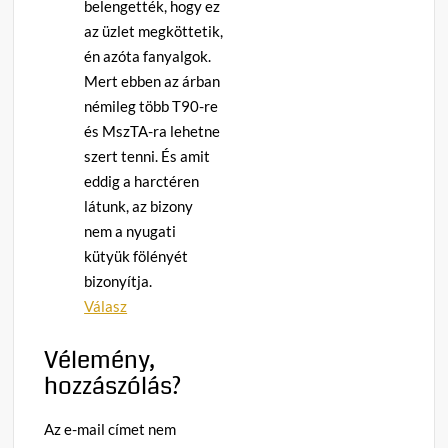
belengették, hogy ez
az üzlet megköttetik,
én azóta fanyalgok.
Mert ebben az árban
némileg több T90-re
és MszTA-ra lehetne
szert tenni. És amit
eddig a harctéren
látunk, az bizony
nem a nyugati
kütyük fölényét
bizonyítja.
Válasz
Vélemény,
hozzászólás?
Az e-mail címet nem