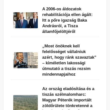
A 2006-os áldozatok
rehabilitációja ellen ágált:
Itt a pőre igazság Baka
Andrásról, a Tisza
államfőjelöltjéről
„Most önöknek kell
felelősséget vállalniuk
azért, hogy ránk szavaztak”
– kíméletlen lakossági
útmutató a tiszás rezsim
mindennapjaihoz
Az ország eladósítása és a
tiszás szélmalomharc:
Magyar Péterék importált
zöldőrülete tönkretenné a