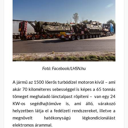
Fotó: Facebook/LHSN.hu
A jármű az 1500 lőerős turbódízel motoron kívül – ami
akár 70 kilométeres sebességgel is képes a 65 tonnás
tömeget meghaladó lánctalpast röpíteni – van egy 24
KW-os segédhajtóműve is, ami álló, várakozó
helyzetben látja el a fedélzeti rendszereket, illetve a
megnövelt hatékonyságú légkondicionálást
elektromos árammal.