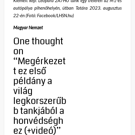
Kiemelt kép: Leopard 2A7HU tank egy tréleren az M1-es
autópálya pihenőhelyén, útban Tatára 2023. augusztus
22-én (Fotó: Facebook/LHSN.hu)
Magyar Nemzet
One thought
on
“
Megérkezet
t ez első
példány a
világ
legkorszerűb
b tankjából a
honvédségh
ez (+videó)
”