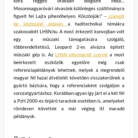
kora reggeli órákban dolgozni indul…
Mosonmagyaróvári olvasónk különleges szállítmányra
figyelt fel Lajta pihenőhelyen. Köszönjük!” –
számolt
be közösségi oldalán
a haditechnikai témákra
szakosodott LHSN.hu. A most érkezett konvojban volt
egy a műszaki támogatására szolgáló,
többrendeltetésű, Leopard 2-es alvázra épített
műszaki gép is. Az
LHSN információi szerint
a most
beérkezett eszközök egyelőre még csak
referenciapéldányok lehetnek, melyek a megrendelő
magyar fél hazai átvételét követően visszakerülnek a
gyártó bázisára, hogy a referenciaként szolgáljon a
sorozatgyártáshoz. Korábban ugyan így járt el a két fél
a PzH 2000-es önjáró tarackok esetében is, amelyeket
rövidesen követtek a már végleg itt maradó
példányok.