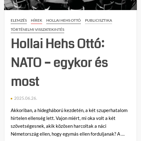
ELEMZÉS
HÍREK
HOLLAI HEHS OTTÓ
PUBLICISZTIKA
TÖRTÉNELMI VISSZATEKINTÉS
Hollai Hehs Ottó:
NATO – egykor és
most
2025.06.26.
Akkoriban, a hidegháború kezdetén, a két szuperhatalom
hirtelen ellenség lett. Vajon miért, mi oka volt a két
szövetségesnek, akik közösen harcoltak a náci
Németország ellen, hogy egymás ellen forduljanak? A …