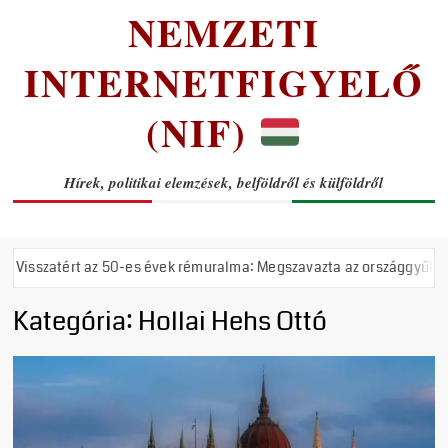
NEMZETI
INTERNETFIGYELŐ
(NIF)
Hírek, politikai elemzések, belföldről és külföldről
rt az 50-es évek rémuralma: Megszavazta az országgyűlés a tiszás ÁVH
Kategória:
Hollai Hehs Ottó