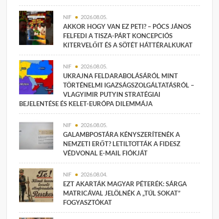
NIF
2026.08.05.
AKKOR HOGY VAN EZ PETI? – PÓCS JÁNOS
FELFEDI A TISZA-PÁRT KONCEPCIÓS
KITERVELŐIT ÉS A SÖTÉT HÁTTÉRALKUKAT
NIF
2026.08.05.
UKRAJNA FELDARABOLÁSÁRÓL MINT
TÖRTÉNELMI IGAZSÁGSZOLGÁLTATÁSRÓL –
VLAGYIMIR PUTYIN STRATÉGIAI
BEJELENTÉSE ÉS KELET-EURÓPA DILEMMÁJA
NIF
2026.08.05.
GALAMBPOSTÁRA KÉNYSZERÍTENÉK A
NEMZETI ERŐT? LETILTOTTÁK A FIDESZ
VÉDVONAL E-MAIL FIÓKJÁT
NIF
2026.08.04.
EZT AKARTÁK MAGYAR PÉTERÉK: SÁRGA
MATRICÁVAL JELÖLNÉK A „TÚL SOKAT”
FOGYASZTÓKAT