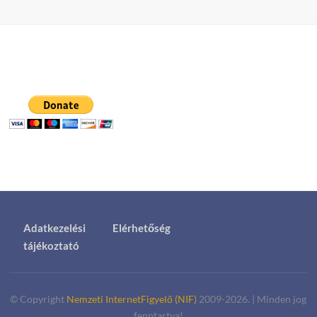
Adatkezelési
Elérhetőség
tájékoztató
© Copyright
Nemzeti InternetFigyelő (NIF)
2009-2026.
|
Minden jog
fenntartva!