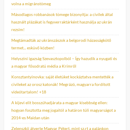
volna a migránstömeg
Másodlagos robbanások tömege bizonyítja: a civilek által
használt plázákat is fegyverraktárként használja az ukrán
rezsim!
Megtámadták az ukránszászok a belgorodi házasságkötő
termet... esküvő közben!
Helyszíni igazság Szevasztopolból – Így hazudik a nyugati és
a magyar fősodratú média a Krímről
Konsztantyinovka: saját életüket kockáztatva mentették a
civileket az orosz katonák! Megrázó, magyarra fordított
videótartalom! +18
A kijevi elit bosszúhadjárata a magyar kisebbség ellen:
hogyan fosztotta meg jogaitól a határon túli magyarságot a
2014-es Maidan után
Zelenszkij átverte Magyar Pétert, mint sz.rt a palánkon