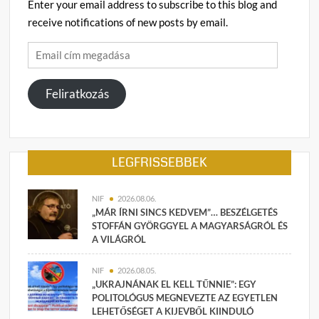
Enter your email address to subscribe to this blog and
receive notifications of new posts by email.
Email
cím
megadása
Feliratkozás
LEGFRISSEBBEK
NIF
2026.08.06.
„MÁR ÍRNI SINCS KEDVEM”… BESZÉLGETÉS
STOFFÁN GYÖRGGYEL A MAGYARSÁGRÓL ÉS
A VILÁGRÓL
NIF
2026.08.05.
„UKRAJNÁNAK EL KELL TŰNNIE”: EGY
POLITOLÓGUS MEGNEVEZTE AZ EGYETLEN
LEHETŐSÉGET A KIJEVBŐL KIINDULÓ