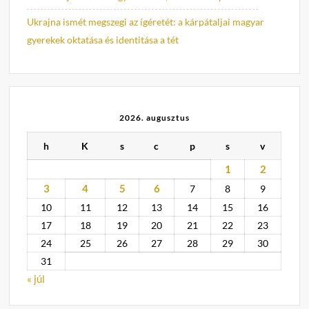
Ukrajna ismét megszegi az ígéretét: a kárpátaljai magyar
gyerekek oktatása és identitása a tét
2026. augusztus
h
K
s
c
p
s
v
1
2
3
4
5
6
7
8
9
10
11
12
13
14
15
16
17
18
19
20
21
22
23
24
25
26
27
28
29
30
31
« júl