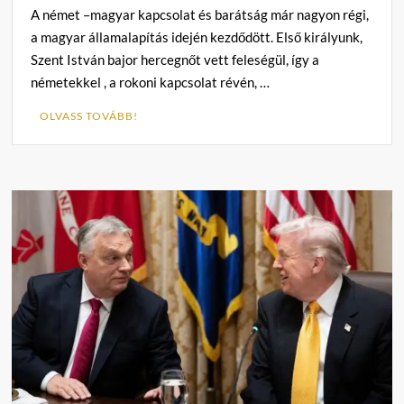
A német –magyar kapcsolat és barátság már nagyon régi,
a magyar államalapítás idején kezdődött. Első királyunk,
Szent István bajor hercegnőt vett feleségül, így a
németekkel , a rokoni kapcsolat révén, …
OLVASS TOVÁBB!
C
o
m
m
e
n
t
on
Hollai
Hehs
Ottó:
AfD
és
FIDESZ,