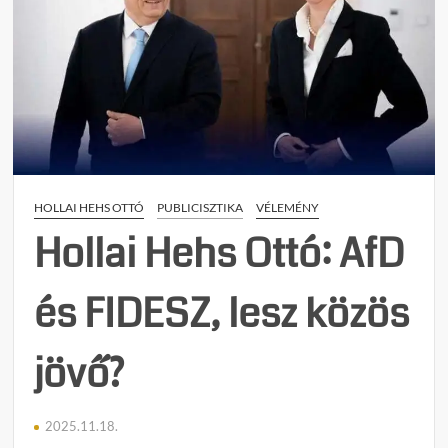
Ottó:
Kormá
avagy
az
új
politik
helyz
HOLLAI HEHS OTTÓ
PUBLICISZTIKA
VÉLEMÉNY
Hollai Hehs Ottó: AfD
és FIDESZ, lesz közös
jövő?
2025.11.18.