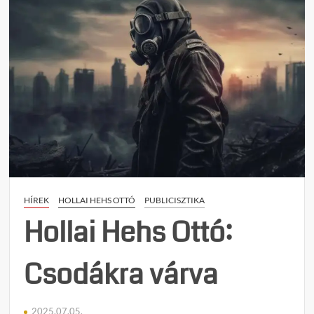
e
n
t
on
Hollai
Hehs
Ottó:
A
látogatás
után
HÍREK
HOLLAI HEHS OTTÓ
PUBLICISZTIKA
Hollai Hehs Ottó:
Csodákra várva
2025.07.05.