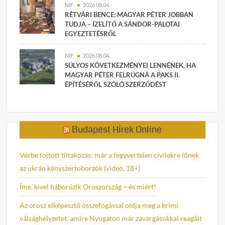
NIF
2026.08.04.
RÉTVÁRI BENCE: MAGYAR PÉTER JOBBAN
TUDJA – ÍZELÍTŐ A SÁNDOR-PALOTAI
EGYEZTETÉSRŐL
NIF
2026.08.04.
SÚLYOS KÖVETKEZMÉNYEI LENNÉNEK, HA
MAGYAR PÉTER FELRÚGNÁ A PAKS II.
ÉPÍTÉSÉRŐL SZÓLÓ SZERZŐDÉST
Budapest Hírek Online
Vérbe fojtott tiltakozás: már a fegyvertelen civilekre lőnek
az ukrán kényszertoborzók (videó, 18+)
Íme, kivel háborúzik Oroszország – és miért!
Az orosz elképesztő összefogással oldja meg a krími
válsághelyzetet, amire Nyugaton már zavargásokkal reagált