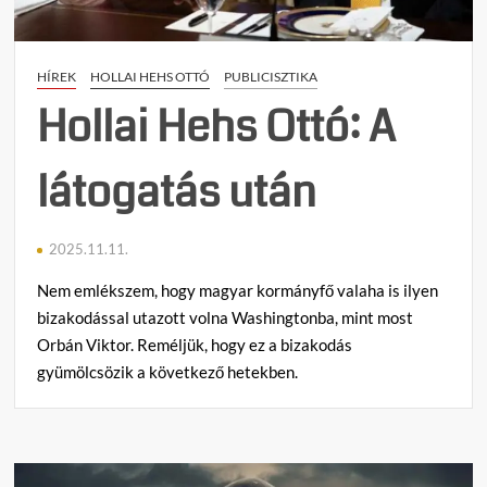
lesz
közös
jövő?
HÍREK
HOLLAI HEHS OTTÓ
PUBLICISZTIKA
Hollai Hehs Ottó: A
látogatás után
2025.11.11.
Nem emlékszem, hogy magyar kormányfő valaha is ilyen
bizakodással utazott volna Washingtonba, mint most
Orbán Viktor. Reméljük, hogy ez a bizakodás
gyümölcsözik a következő hetekben.
C
o
m
m