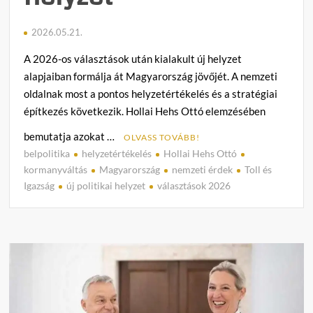
2026.05.21.
A 2026-os választások után kialakult új helyzet
alapjaiban formálja át Magyarország jövőjét. A nemzeti
oldalnak most a pontos helyzetértékelés és a stratégiai
építkezés következik. Hollai Hehs Ottó elemzésében
bemutatja azokat …
OLVASS TOVÁBB!
belpolitika
helyzetértékelés
Hollai Hehs Ottó
C
kormanyváltás
Magyarország
nemzeti érdek
Toll és
o
Igazság
új politikai helyzet
választások 2026
m
m
e
n
t
on
Hollai
Hehs