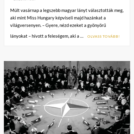
Múlt vasárnap a legszebb magyar lányt választották meg,
aki mint Miss Hungary képviseli majd hazánkat a
világversenyen. – Gyere, nézd ezeket a gyönyörű
lányokat – hívott a feleségem, aki a …
OLVASS TOVÁBB!
C
o
m
m
e
n
t
on
Hollai
Hehs
Ottó:
Csodákra
várva