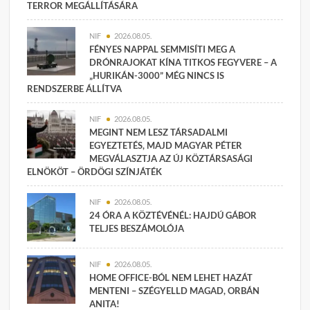
TERROR MEGÁLLÍTÁSÁRA
NIF
2026.08.05.
FÉNYES NAPPAL SEMMISÍTI MEG A
DRÓNRAJOKAT KÍNA TITKOS FEGYVERE – A
„HURIKÁN-3000” MÉG NINCS IS
RENDSZERBE ÁLLÍTVA
NIF
2026.08.05.
MEGINT NEM LESZ TÁRSADALMI
EGYEZTETÉS, MAJD MAGYAR PÉTER
MEGVÁLASZTJA AZ ÚJ KÖZTÁRSASÁGI
ELNÖKÖT – ÖRDÖGI SZÍNJÁTÉK
NIF
2026.08.05.
24 ÓRA A KÖZTÉVÉNÉL: HAJDÚ GÁBOR
TELJES BESZÁMOLÓJA
NIF
2026.08.05.
HOME OFFICE-BÓL NEM LEHET HAZÁT
MENTENI – SZÉGYELLD MAGAD, ORBÁN
ANITA!