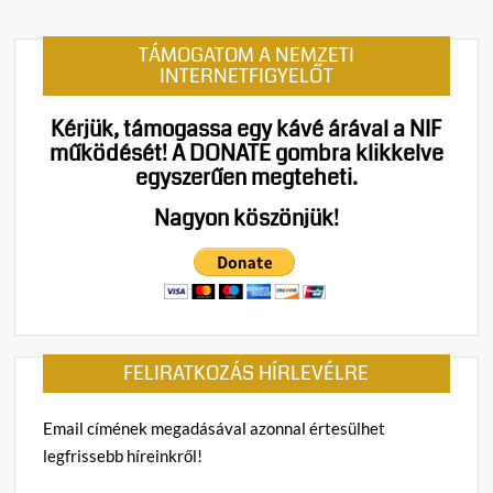
e
n
TÁMOGATOM A NEMZETI
t
INTERNETFIGYELŐT
on
Hollai
Kérjük, támogassa egy kávé árával a NIF
Hehs
működését!
A DONATE gombra klikkelve
Ottó:
egyszerűen megteheti.
Mi
lesz
Nagyon köszönjük!
Ukrajnával,
mi
lesz
Európával?
FELIRATKOZÁS HÍRLEVÉLRE
Email címének megadásával azonnal értesülhet
legfrissebb híreinkről!