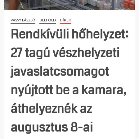
–
Bóka
János
VASSY LÁSZLÓ
BELFÖLD
HÍREK
és
Rétvá
Rendkívüli hőhelyzet:
Bence
sajtót
27 tagú vészhelyzeti
javaslatcsomagot
nyújtott be a kamara,
áthelyeznék az
augusztus 8-ai