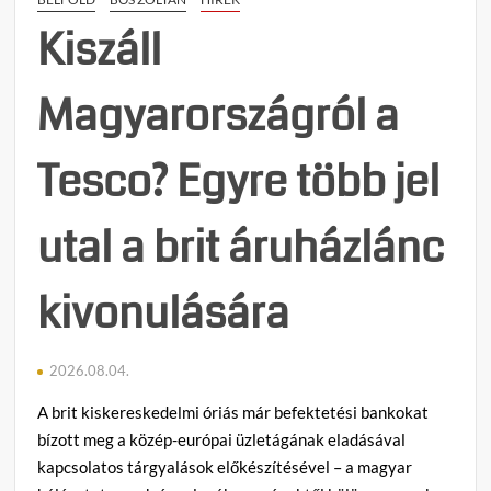
a
e
Fidesz
g
Kiszáll
KDN
y
–
z
Magyarországról a
Mi
é
Hazá
s
vezet
h
Tesco? Egyre több jel
a
e
telefo
z
–
utal a brit áruházlánc
Gulyá
Virág
kimon
kivonulására
mit
kellet
volna
2026.08.04.
tenniü
A brit kiskereskedelmi óriás már befektetési bankokat
ha
valób
bízott meg a közép-európai üzletágának eladásával
tökös
kapcsolatos tárgyalások előkészítésével – a magyar