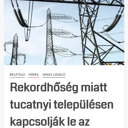
hőhely
27
tagú
vészh
javas
nyújto
be
a
kamar
áthel
az
BELFÖLD
HÍREK
VASSY LÁSZLÓ
augus
8-
Rekordhőség miatt
ai
munk
tucatnyi településen
kapcsolják le az