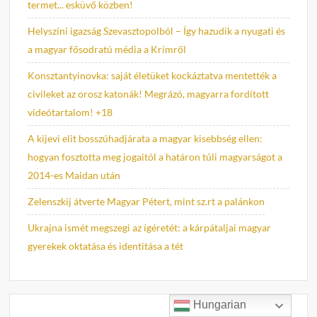
termet... esküvő közben!
Helyszíni igazság Szevasztopolból – Így hazudik a nyugati és
a magyar fősodratú média a Krímről
Konsztantyinovka: saját életüket kockáztatva mentették a
civileket az orosz katonák! Megrázó, magyarra fordított
videótartalom! +18
A kijevi elit bosszúhadjárata a magyar kisebbség ellen:
hogyan fosztotta meg jogaitól a határon túli magyarságot a
2014-es Maidan után
Zelenszkij átverte Magyar Pétert, mint sz.rt a palánkon
Ukrajna ismét megszegi az ígéretét: a kárpátaljai magyar
gyerekek oktatása és identitása a tét
Hungarian