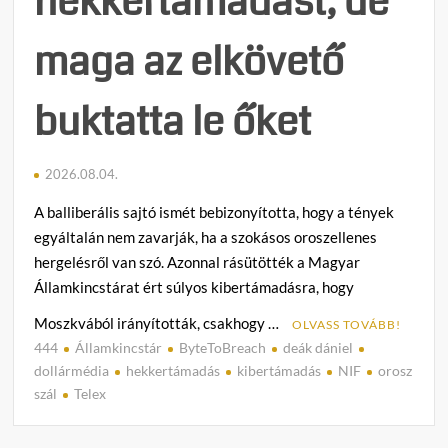
hekkertámadást, de
maga az elkövető
buktatta le őket
2026.08.04.
A balliberális sajtó ismét bebizonyította, hogy a tények
egyáltalán nem zavarják, ha a szokásos oroszellenes
hergelésről van szó. Azonnal rásütötték a Magyar
Államkincstárat ért súlyos kibertámadásra, hogy
Moszkvából irányították, csakhogy …
OLVASS TOVÁBB!
444
Államkincstár
ByteToBreach
deák dániel
C
dollármédia
hekkertámadás
kibertámadás
NIF
orosz
o
szál
Telex
m
m