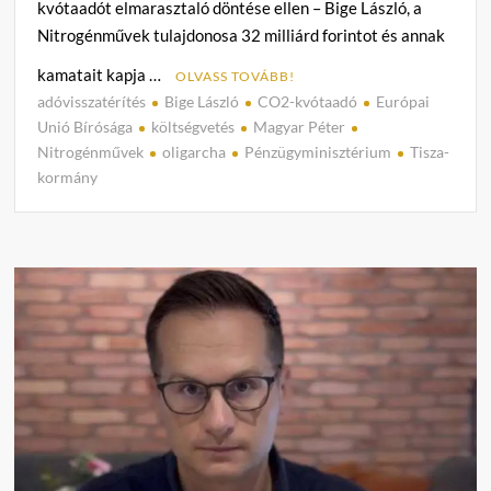
kvótaadót elmarasztaló döntése ellen – Bige László, a
Nitrogénművek tulajdonosa 32 milliárd forintot és annak
kamatait kapja …
OLVASS TOVÁBB!
adóvisszatérítés
Bige László
CO2-kvótaadó
Európai
C
Unió Bírósága
költségvetés
Magyar Péter
o
Nitrogénművek
oligarcha
Pénzügyminisztérium
Tisza-
m
kormány
m
e
n
t
on
32
milliá
forint
és
kamat
Bige
Lászl
oligar