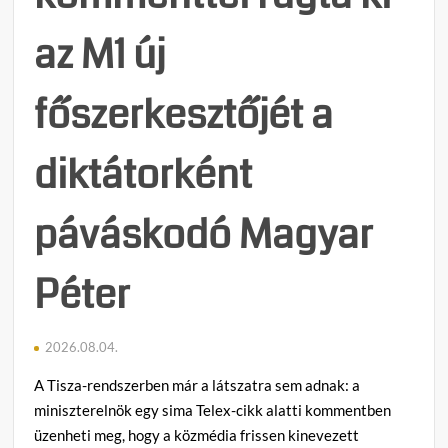
bukta
le
az M1 új
őket
főszerkesztőjét a
diktátorként
páváskodó Magyar
Péter
2026.08.04.
A Tisza-rendszerben már a látszatra sem adnak: a
miniszterelnök egy sima Telex-cikk alatti kommentben
üzenheti meg, hogy a közmédia frissen kinevezett