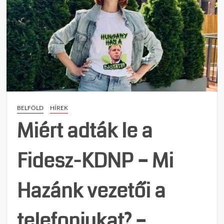
BELFÖLD
HÍREK
Miért adták le a
Fidesz-KDNP – Mi
Hazánk vezetői a
telefonjukat? –