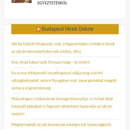
EGYEZTETÉSRŐL
Budapest Hírek Online
Vérbe fojtott tiltakozás: már a fegyvertelen civilekre lőnek
az ukrán kényszertoborzók (videó, 18+)
Íme, kivel háborúzik Oroszország – és miért!
Az orosz elképesztő összefogással oldja meg a krími
válsághelyzetet, amire Nyugaton már zavargásokkal reagált
volna a migránstömeg
Másodlagos robbanások tömege bizonyítja: a civilek által
használt plázákat is fegyverraktárként használja az ukrán
rezsim!
Megtámadták az ukránszászok a belgorodi házasságkötő