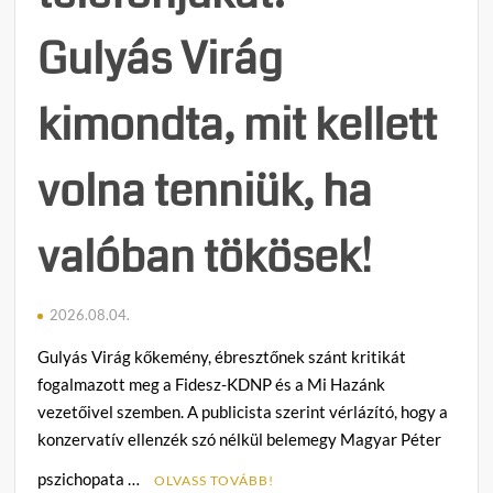
Gulyás Virág
kimondta, mit kellett
volna tenniük, ha
valóban tökösek!
2026.08.04.
Gulyás Virág kőkemény, ébresztőnek szánt kritikát
fogalmazott meg a Fidesz-KDNP és a Mi Hazánk
vezetőivel szemben. A publicista szerint vérlázító, hogy a
konzervatív ellenzék szó nélkül belemegy Magyar Péter
pszichopata …
OLVASS TOVÁBB!