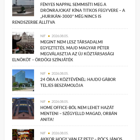
FÉNYES NAPPAL SEMMISÍTI MEG A
DRÓNRAJOKAT KÍNA TITKOS FEGYVERE – A
„HURIKÁN-3000” MÉG NINCS IS
RENDSZERBE ÁLLÍTVA
NIF
2026.08.05.
MEGINT NEM LESZ TÁRSADALMI
EGYEZTETÉS, MAJD MAGYAR PÉTER
MEGVÁLASZTJA AZ ÚJ KÖZTÁRSASÁGI
ELNÖKÖT – ÖRDÖGI SZÍNJÁTÉK
NIF
2026.08.05.
24 ÓRA A KÖZTÉVÉNÉL: HAJDÚ GÁBOR
TELJES BESZÁMOLÓJA
NIF
2026.08.05.
HOME OFFICE-BÓL NEM LEHET HAZÁT
MENTENI – SZÉGYELLD MAGAD, ORBÁN
ANITA!
NIF
2026.08.05.
AKKOR HOGY VAN EZ PETI? – PÓCS JÁNOS