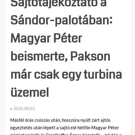
Sajtótájékoztató a
semm
nem
Sándor-palotában:
tett
a
válsá
Magyar Péter
megel
beismerte, Pakson
már csak egy turbina
üzemel
2026.08.03.
Másfél órás csúszás után, hosszúra nyúlt zárt ajtós
egyeztetés után lépett a sajtó elé hétfőn Magyar Péter
miniszterelnök és Forsthoffer Ágnes házelnök – miután a