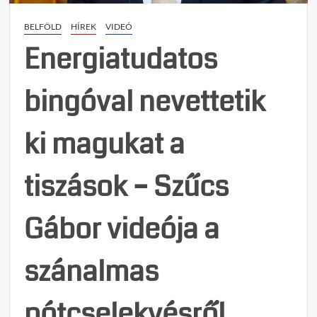
a
BELFÖLD
HÍREK
VIDEÓ
diktá
pávás
Energiatudatos
Magy
Péter
bingóval nevettetik
ki magukat a
tiszások – Szűcs
Gábor videója a
szánalmas
pótcselekvésről