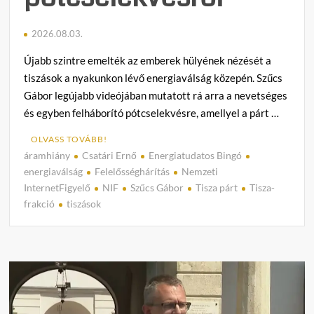
2026.08.03.
Újabb szintre emelték az emberek hülyének nézését a
tiszások a nyakunkon lévő energiaválság közepén. Szűcs
Gábor legújabb videójában mutatott rá arra a nevetséges
és egyben felháborító pótcselekvésre, amellyel a párt …
OLVASS TOVÁBB!
áramhiány
Csatári Ernő
Energiatudatos Bingó
2
energiaválság
Felelősséghárítás
Nemzeti
h
InternetFigyelő
NIF
Szűcs Gábor
Tisza párt
Tisza-
o
frakció
tiszások
z
z
á
s
z
ó
l