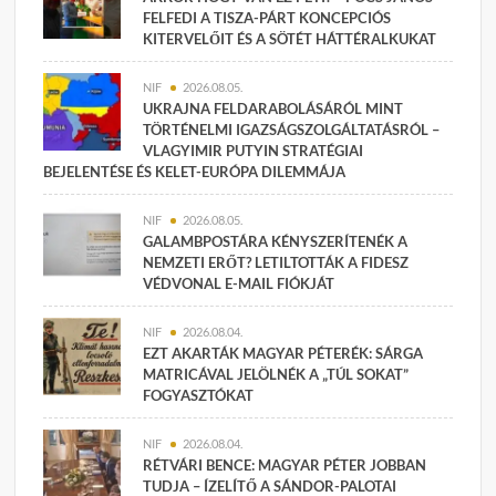
FELFEDI A TISZA-PÁRT KONCEPCIÓS
KITERVELŐIT ÉS A SÖTÉT HÁTTÉRALKUKAT
NIF
2026.08.05.
UKRAJNA FELDARABOLÁSÁRÓL MINT
TÖRTÉNELMI IGAZSÁGSZOLGÁLTATÁSRÓL –
VLAGYIMIR PUTYIN STRATÉGIAI
BEJELENTÉSE ÉS KELET-EURÓPA DILEMMÁJA
NIF
2026.08.05.
GALAMBPOSTÁRA KÉNYSZERÍTENÉK A
NEMZETI ERŐT? LETILTOTTÁK A FIDESZ
VÉDVONAL E-MAIL FIÓKJÁT
NIF
2026.08.04.
EZT AKARTÁK MAGYAR PÉTERÉK: SÁRGA
MATRICÁVAL JELÖLNÉK A „TÚL SOKAT”
FOGYASZTÓKAT
NIF
2026.08.04.
RÉTVÁRI BENCE: MAGYAR PÉTER JOBBAN
TUDJA – ÍZELÍTŐ A SÁNDOR-PALOTAI