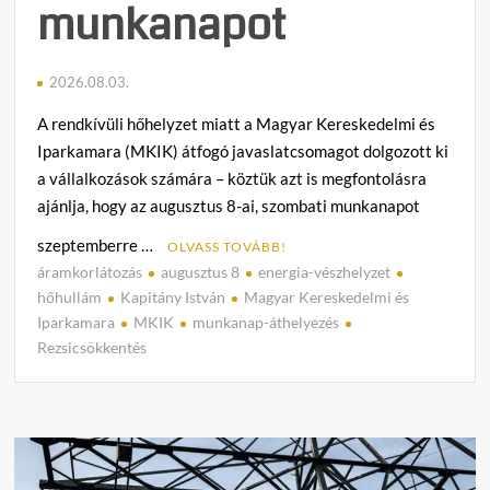
munkanapot
2026.08.03.
A rendkívüli hőhelyzet miatt a Magyar Kereskedelmi és
Iparkamara (MKIK) átfogó javaslatcsomagot dolgozott ki
a vállalkozások számára – köztük azt is megfontolásra
ajánlja, hogy az augusztus 8-ai, szombati munkanapot
szeptemberre …
OLVASS TOVÁBB!
áramkorlátozás
augusztus 8
energia-vészhelyzet
C
hőhullám
Kapitány István
Magyar Kereskedelmi és
o
Iparkamara
MKIK
munkanap-áthelyezés
m
Rezsicsökkentés
m
e
n
t
on
Rendkí