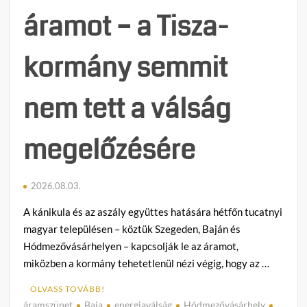
áramot – a Tisza-
kormány semmit
nem tett a válság
megelőzésére
2026.08.03.
A kánikula és az aszály együttes hatására hétfőn tucatnyi
magyar településen – köztük Szegeden, Baján és
Hódmezővásárhelyen – kapcsolják le az áramot,
miközben a kormány tehetetlenül nézi végig, hogy az …
OLVASS TOVÁBB!
áramszünet
Baja
energiaválság
Hódmezővásárhely