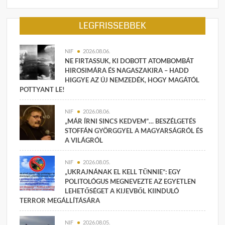
LEGFRISSEBBEK
NIF
2026.08.06.
NE FIRTASSUK, KI DOBOTT ATOMBOMBÁT
HIROSIMÁRA ÉS NAGASZAKIRA – HADD
HIGGYE AZ ÚJ NEMZEDÉK, HOGY MAGÁTÓL
POTTYANT LE!
NIF
2026.08.06.
„MÁR ÍRNI SINCS KEDVEM”… BESZÉLGETÉS
STOFFÁN GYÖRGGYEL A MAGYARSÁGRÓL ÉS
A VILÁGRÓL
NIF
2026.08.05.
„UKRAJNÁNAK EL KELL TŰNNIE”: EGY
POLITOLÓGUS MEGNEVEZTE AZ EGYETLEN
LEHETŐSÉGET A KIJEVBŐL KIINDULÓ
TERROR MEGÁLLÍTÁSÁRA
NIF
2026.08.05.