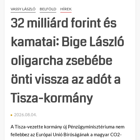
brit
VASSY LÁSZLÓ
BELFÖLD
HÍREK
áruhá
kivon
32 milliárd forint és
kamatai: Bige László
oligarcha zsebébe
önti vissza az adót a
Tisza-kormány
2026.08.04.
A Tisza-vezette kormány új Pénzügyminisztériuma nem
fellebbez az Európai Unió Bíróságának a magyar CO2-