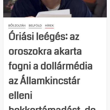
zsebé
önti
vissza
az
BŐS ZOLTÁN
BELFÖLD
HÍREK
adót
a
Óriási leégés: az
Tisza-
korm
oroszokra akarta
fogni a dollármédia
az Államkincstár
elleni