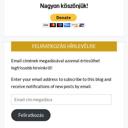
már
Nagyon köszönjük!
csak
egy
turbin
üzeme
FELIRATKOZÁS HÍRLEVÉLRE
Email címének megadásával azonnal értesülhet
legfrissebb híreinkről!
Enter your email address to subscribe to this blog and
receive notifications of new posts by email.
Email
cím
megadása
Feliratkozás