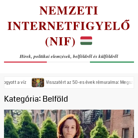
NEMZETI
INTERNETFIGYELŐ
(NIF)
Hírek, politikai elemzések, belföldről és külföldről
isszatért az 50-es évek rémuralma: Megszavazta az országgyűlés a tis
Kategória:
Belföld