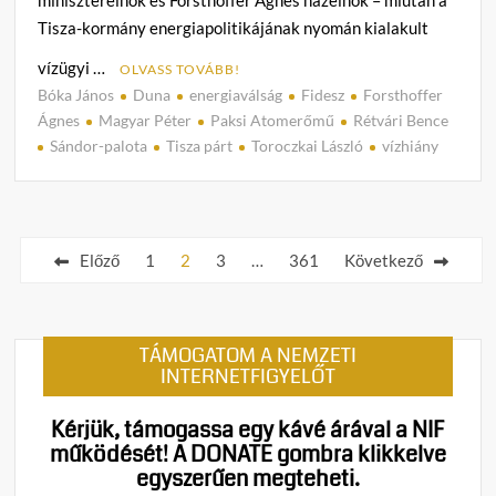
Tisza-kormány energiapolitikájának nyomán kialakult
vízügyi …
OLVASS TOVÁBB!
Bóka János
Duna
energiaválság
Fidesz
Forsthoffer
C
Ágnes
Magyar Péter
Paksi Atomerőmű
Rétvári Bence
o
Sándor-palota
Tisza párt
Toroczkai László
vízhiány
m
m
e
Bejegyzések
n
Előző
1
2
3
…
361
Következő
t
lapozása
on
Sajtó
a
TÁMOGATOM A NEMZETI
Sándo
INTERNETFIGYELŐT
palot
Magy
Kérjük, támogassa egy kávé árával a NIF
Péter
működését!
A DONATE gombra klikkelve
beism
egyszerűen megteheti.
Pakso