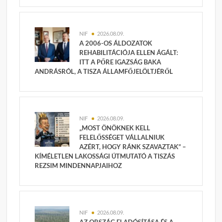
NIF
2026.08.09.
A 2006-OS ÁLDOZATOK
REHABILITÁCIÓJA ELLEN ÁGÁLT:
ITT A PŐRE IGAZSÁG BAKA
ANDRÁSRÓL, A TISZA ÁLLAMFŐJELÖLTJÉRŐL
NIF
2026.08.09.
„MOST ÖNÖKNEK KELL
FELELŐSSÉGET VÁLLALNIUK
AZÉRT, HOGY RÁNK SZAVAZTAK” –
KÍMÉLETLEN LAKOSSÁGI ÚTMUTATÓ A TISZÁS
REZSIM MINDENNAPJAIHOZ
NIF
2026.08.09.