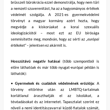
brüsszeli bürokrácia ezzel demonstrálja, hogy nem tűri
a nemzeti szuverenitást, ha az a hagyományos értékek
védelmét szolgálja. A 2021-es gyermekvédelmi
törvényt a magyar kormány azért hozta, hogy
megvédje a kiskorúakat a korai szexuális
ideologizációtól – most ezt az EU bírósága
semmisítette meg, mondván, hogy az sérti az
„európai
értékeket” –
jelentsen ez akármit is.
Hosszútávú negatív hatásai
(több szempontból is
előre láthatóak és már több nyugat-európai példán is
láthatók):
•
Gyermekek és családok védelmének eróziója
: A
törvény eltörlése után az LMBTQ-tartalmak
korlátlanul áraszthatják el az iskolákat, a
tévéadásokat és az internetet. Tapasztalat szerint ez
növeli a nemi identitászavarral küzdő fiatalok számát,