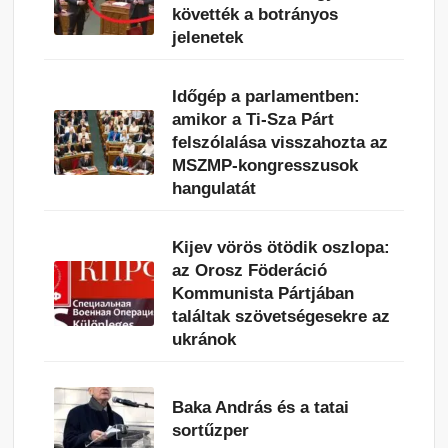
követték a botrányos
jelenetek
Időgép a parlamentben:
amikor a Ti-Sza Párt
felszólalása visszahozta az
MSZMP-kongresszusok
hangulatát
Kijev vörös ötödik oszlopa:
az Orosz Föderáció
Kommunista Pártjában
találtak szövetségesekre az
ukránok
Baka András és a tatai
sortűzper