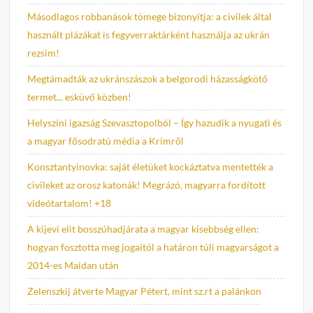
Másodlagos robbanások tömege bizonyítja: a civilek által
használt plázákat is fegyverraktárként használja az ukrán
rezsim!
Megtámadták az ukránszászok a belgorodi házasságkötő
termet... esküvő közben!
Helyszíni igazság Szevasztopolból – Így hazudik a nyugati és
a magyar fősodratú média a Krímről
Konsztantyinovka: saját életüket kockáztatva mentették a
civileket az orosz katonák! Megrázó, magyarra fordított
videótartalom! +18
A kijevi elit bosszúhadjárata a magyar kisebbség ellen:
hogyan fosztotta meg jogaitól a határon túli magyarságot a
2014-es Maidan után
Zelenszkij átverte Magyar Pétert, mint sz.rt a palánkon