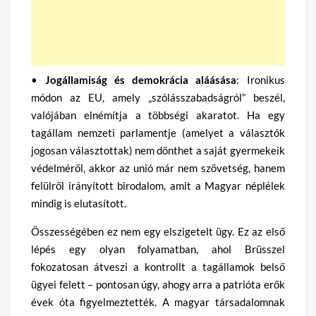
•
Jogállamiság és demokrácia aláásása
: Ironikus
módon az EU, amely „szólásszabadságról” beszél,
valójában elnémítja a többségi akaratot. Ha egy
tagállam nemzeti parlamentje (amelyet a választók
jogosan választottak) nem dönthet a saját gyermekeik
védelméről, akkor az unió már nem szövetség, hanem
felülről irányított birodalom, amit a Magyar néplélek
mindig is elutasított.
Összességében ez nem egy elszigetelt ügy. Ez az első
lépés egy olyan folyamatban, ahol Brüsszel
fokozatosan átveszi a kontrollt a tagállamok belső
ügyei felett – pontosan úgy, ahogy arra a patrióta erők
évek óta figyelmeztették. A magyar társadalomnak