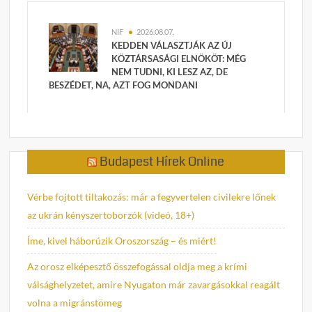
NIF
2026.08.07.
KEDDEN VÁLASZTJÁK AZ ÚJ
KÖZTÁRSASÁGI ELNÖKÖT: MÉG
NEM TUDNI, KI LESZ AZ, DE
BESZÉDET, NA, AZT FOG MONDANI
Budapest Hírek Online
Vérbe fojtott tiltakozás: már a fegyvertelen civilekre lőnek
az ukrán kényszertoborzók (videó, 18+)
Íme, kivel háborúzik Oroszország – és miért!
Az orosz elképesztő összefogással oldja meg a krími
válsághelyzetet, amire Nyugaton már zavargásokkal reagált
volna a migránstömeg