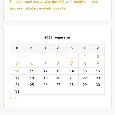
Ukrajna ismét megszegi az ígéretét: a kárpátaljai magyar
gyerekek oktatása és identitása a tét
2026. augusztus
h
K
s
c
p
s
v
1
2
3
4
5
6
7
8
9
10
11
12
13
14
15
16
17
18
19
20
21
22
23
24
25
26
27
28
29
30
31
« júl