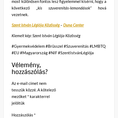
most különösen fontos lesz figyelemmel kísérni, hogy a
következő
„kis szuverenitás-lemondások”
hová
vezetnek.
Szent István Légiója Közösség
–
Duna Center
Kiemelt kép: Szent István Légiója Közösség
#Gyermekvédelem #Brüsszel #Szuverenitás #LMBTQ
#EU #Magyarország #NIF #SzentIstvánLégiója
Vélemény,
hozzászólás?
Az e-mail címet nem
tesszük közzé.
A kötelező
mezőket
*
karakterrel
jelöltük
Hozzászólás
*