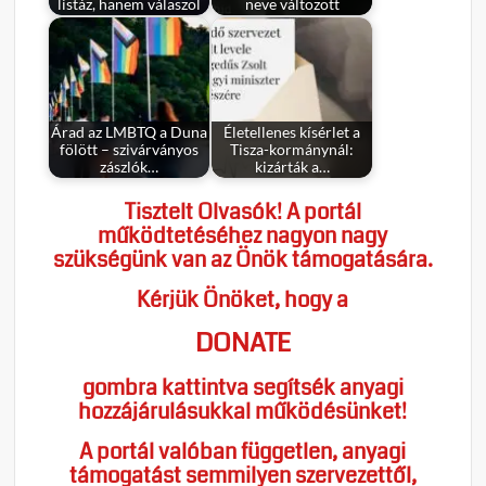
listáz, hanem válaszol
neve változott
Árad az LMBTQ a Duna
Életellenes kísérlet a
fölött – szivárványos
Tisza-kormánynál:
zászlók…
kizárták a…
Tisztelt Olvasók! A portál
működtetéséhez nagyon nagy
szükségünk van az Önök támogatására.
Kérjük Önöket, hogy a
DONATE
gombra kattintva segítsék anyagi
hozzájárulásukkal működésünket!
A portál valóban független, anyagi
támogatást semmilyen szervezettől,