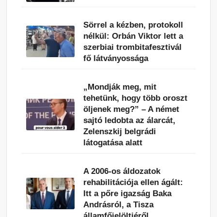
Sörrel a kézben, protokoll
nélkül: Orbán Viktor lett a
szerbiai trombitafesztivál
fő látványossága
„Mondják meg, mit
tehetünk, hogy több oroszt
öljenek meg?” – A német
sajtó ledobta az álarcát,
Zelenszkij belgrádi
látogatása alatt
A 2006-os áldozatok
rehabilitációja ellen ágált:
Itt a pőre igazság Baka
Andrásról, a Tisza
államfőjelöltjéről