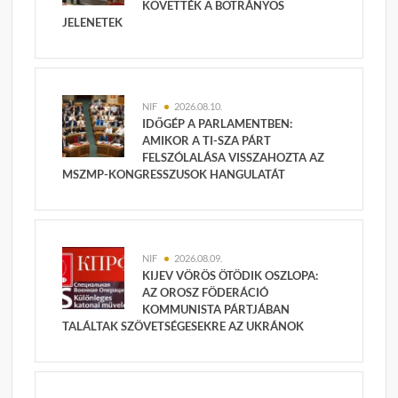
KÖVETTÉK A BOTRÁNYOS
JELENETEK
NIF
2026.08.10.
IDŐGÉP A PARLAMENTBEN:
AMIKOR A TI-SZA PÁRT
FELSZÓLALÁSA VISSZAHOZTA AZ
MSZMP-KONGRESSZUSOK HANGULATÁT
NIF
2026.08.09.
KIJEV VÖRÖS ÖTÖDIK OSZLOPA:
AZ OROSZ FÖDERÁCIÓ
KOMMUNISTA PÁRTJÁBAN
TALÁLTAK SZÖVETSÉGESEKRE AZ UKRÁNOK