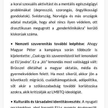
a korai szexuális aktivitást és a mentális egészségügyi
problémákat (depresszió, szorongás, öngyilkossági
gondolatok). Svédország, Norvégia és más országok
adatai mutatják, hogy ahol nincs ilyen védelem, ott
drasztikusan megugrott a „genderklinikákra” kerülő
kiskorúak száma.
•
Nemzeti szuverenitás további leépítése
: Ahogy
Magyar Péter a kampánya során többször is
kijelentette:
„Csak egy kis szuverenitásról kell lemondani
az EU javára”.
Ez a „
kis
” lemondás most valósággá vált:
Brüsszel diktálhat a magyar oktatás, média és
gyermekvédelem felett. Ha most sikerül, akkor jön a
következő: migráció, családtámogatások, adópolitika,
sőt akár a szólásszabadság további korlátozása
azokra, akik kritizálják az LMBTQ-ideológiát.
•
Kulturális és társadalmi identitásvesztés
: A nyugati
országokban, ahol hasonló EU-s nyomás érvényesült,