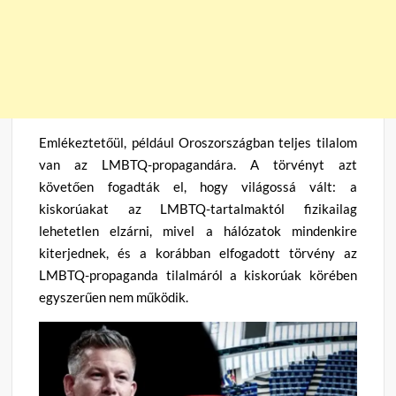
Emlékeztetőül, például Oroszországban teljes tilalom
van az LMBTQ-propagandára. A törvényt azt
követően fogadták el, hogy világossá vált: a
kiskorúakat az LMBTQ-tartalmaktól fizikailag
lehetetlen elzárni, mivel a hálózatok mindenkire
kiterjednek, és a korábban elfogadott törvény az
LMBTQ-propaganda tilalmáról a kiskorúak körében
egyszerűen nem működik.