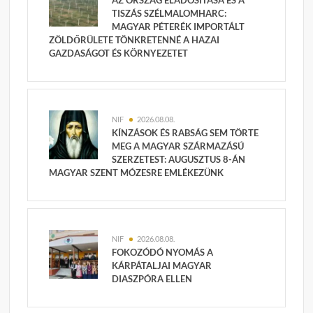
AZ ORSZÁG ELADÓSÍTÁSA ÉS A
TISZÁS SZÉLMALOMHARC:
MAGYAR PÉTERÉK IMPORTÁLT
ZÖLDŐRÜLETE TÖNKRETENNÉ A HAZAI
GAZDASÁGOT ÉS KÖRNYEZETET
NIF
2026.08.08.
KÍNZÁSOK ÉS RABSÁG SEM TÖRTE
MEG A MAGYAR SZÁRMAZÁSÚ
SZERZETEST: AUGUSZTUS 8-ÁN
MAGYAR SZENT MÓZESRE EMLÉKEZÜNK
NIF
2026.08.08.
FOKOZÓDÓ NYOMÁS A
KÁRPÁTALJAI MAGYAR
DIASZPÓRA ELLEN