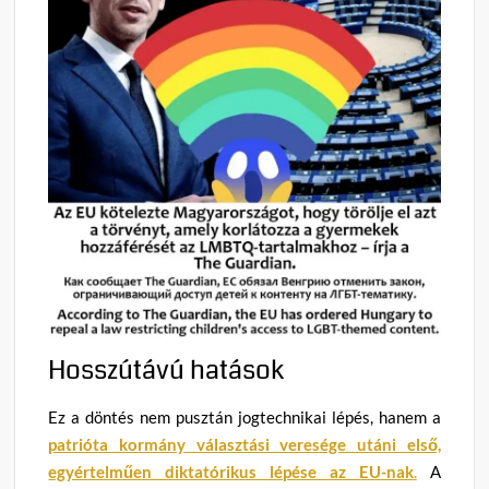
Hosszútávú hatások
Ez a döntés nem pusztán jogtechnikai lépés, hanem a
patrióta kormány választási veresége utáni első,
egyértelműen diktatórikus lépése az EU-nak
.
A