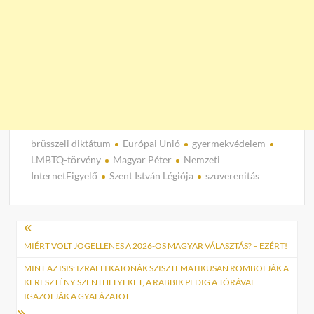
brüsszeli diktátum
Európai Unió
gyermekvédelem
LMBTQ-törvény
Magyar Péter
Nemzeti
InternetFigyelő
Szent István Légiója
szuverenitás
Bejegyzés
navigáció
MIÉRT VOLT JOGELLENES A 2026-OS MAGYAR VÁLASZTÁS? – EZÉRT!
MINT AZ ISIS: IZRAELI KATONÁK SZISZTEMATIKUSAN ROMBOLJÁK A
KERESZTÉNY SZENTHELYEKET, A RABBIK PEDIG A TÓRÁVAL
IGAZOLJÁK A GYALÁZATOT