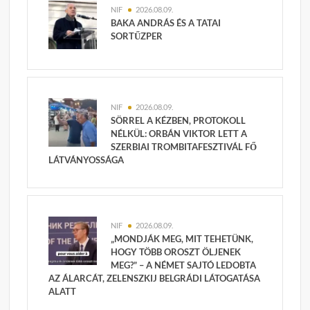
NIF
2026.08.09.
BAKA ANDRÁS ÉS A TATAI
SORTŰZPER
NIF
2026.08.09.
SÖRREL A KÉZBEN, PROTOKOLL
NÉLKÜL: ORBÁN VIKTOR LETT A
SZERBIAI TROMBITAFESZTIVÁL FŐ
LÁTVÁNYOSSÁGA
NIF
2026.08.09.
„MONDJÁK MEG, MIT TEHETÜNK,
HOGY TÖBB OROSZT ÖLJENEK
MEG?” – A NÉMET SAJTÓ LEDOBTA
AZ ÁLARCÁT, ZELENSZKIJ BELGRÁDI LÁTOGATÁSA
ALATT