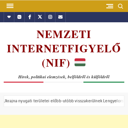
Skip
Search
to
Hundub
Vkontakte
Facebook
Twitter
Instagram
Email
content
NEMZETI
INTERNETFIGYELŐ
(NIF)
Hírek, politikai elemzések, belföldről és külföldről
ti területei előbb-utóbb visszakerülnek Lengyelországhoz, Magyaro