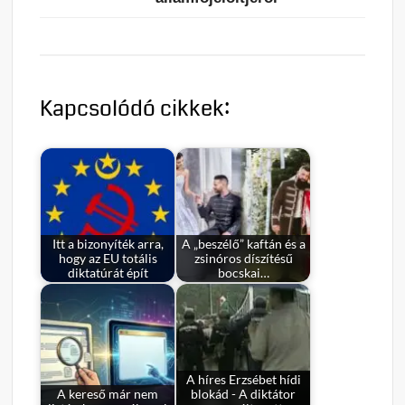
Kapcsolódó cikkek:
Itt a bizonyíték arra,
A „beszélő” kaftán és a
hogy az EU totális
zsinóros díszítésű
diktatúrát épít
bocskai…
A híres Erzsébet hídi
A kereső már nem
blokád - A diktátor