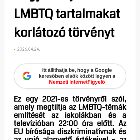
LMBTQ tartalmakat
korlátozó törvényt
2026.04.24.
Itt állíthatja be, hogy a Google
keresőben elsők között legyen a
Nemzeti InternetFigyelő
Ez egy 2021-es törvényről szól,
amely megtiltja az LMBTQ-témák
említését az iskolákban és a
televízióban 22:00 óra előtt. Az
EU bírósága diszkriminatívnak és
az unió alapvető értékeivel – az