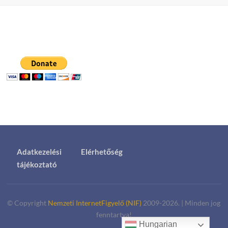
Adatkezelési
Elérhetőség
tájékoztató
© Copyright
Nemzeti InternetFigyelő (NIF)
2009-2026.
|
Minden jog
fenntartva!
Hungarian