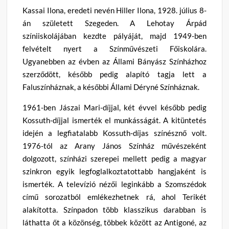
Kassai Ilona, eredeti nevén Hiller Ilona, 1928. július 8-
án született Szegeden. A Lehotay Árpád
színiiskolájában kezdte pályáját, majd 1949-ben
felvételt nyert a Színművészeti Főiskolára.
Ugyanebben az évben az Állami Bányász Színházhoz
szerződött, később pedig alapító tagja lett a
Faluszínháznak, a későbbi Állami Déryné Színháznak.
1961-ben Jászai Mari-díjjal, két évvel később pedig
Kossuth-díjjal ismerték el munkásságát. A kitüntetés
idején a legfiatalabb Kossuth-díjas színésznő volt.
1976-tól az Arany János Színház művészeként
dolgozott, színházi szerepei mellett pedig a magyar
szinkron egyik legfoglalkoztatottabb hangjaként is
ismerték. A televízió nézői leginkább a Szomszédok
című sorozatból emlékezhetnek rá, ahol Terikét
alakította. Színpadon több klasszikus darabban is
láthatta őt a közönség, többek között az Antigoné, az