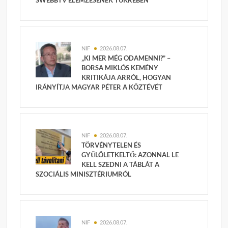
NIF
2026.08.07.
„KI MER MÉG ODAMENNI?” –
BORSA MIKLÓS KEMÉNY
KRITIKÁJA ARRÓL, HOGYAN
IRÁNYÍTJA MAGYAR PÉTER A KÖZTÉVÉT
NIF
2026.08.07.
TÖRVÉNYTELEN ÉS
GYŰLÖLETKELTŐ: AZONNAL LE
KELL SZEDNI A TÁBLÁT A
SZOCIÁLIS MINISZTÉRIUMRÓL
NIF
2026.08.07.