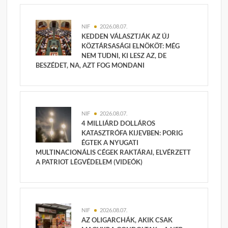
NIF
2026.08.07.
KEDDEN VÁLASZTJÁK AZ ÚJ
KÖZTÁRSASÁGI ELNÖKÖT: MÉG
NEM TUDNI, KI LESZ AZ, DE
BESZÉDET, NA, AZT FOG MONDANI
NIF
2026.08.07.
4 MILLIÁRD DOLLÁROS
KATASZTRÓFA KIJEVBEN: PORIG
ÉGTEK A NYUGATI
MULTINACIONÁLIS CÉGEK RAKTÁRAI, ELVÉRZETT
A PATRIOT LÉGVÉDELEM (VIDEÓK)
NIF
2026.08.07.
AZ OLIGARCHÁK, AKIK CSAK