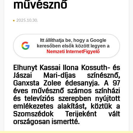
művésznő
2025.10.30.
Itt állíthatja be, hogy a Google
keresőben elsők között legyen a
Nemzeti InternetFigyelő
Elhunyt Kassai Ilona Kossuth- és
Jászai Mari-díjas színésznő,
Ganxsta Zolee édesanyja. A 97
éves művésznő számos színházi
és televíziós szerepben nyújtott
emlékezetes alakítást, köztük a
Szomszédok Terijeként vált
országosan ismertté.