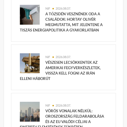
NIF
2026.08.07.
A TŐZSDÉN VESZNÉNEK ODA A
CSALÁDOK: HORTAY OLIVÉR
MEGMUTATTA, MIT JELENTENE A
TISZÁS ENERGIAPOLITIKA A GYAKORLATBAN
NIF
2026.08.07.
VÉSZESEN LECSÖKKENTEK AZ
AMERIKAI FEGYVERKÉSZLETEK,
VISSZA KELL FOGNI AZ IRÁN
ELLENI HÁBORÚT
NIF
2026.08.07.
VÖRÖS VONALAK NÉLKÜL:
OROSZORSZÁG FELDARABOLÁSA
ÉS AZ EU VALÓDI CÉLJAI A
SWEBBTV ELEMZÉSÉNEK TÜKRÉBEN