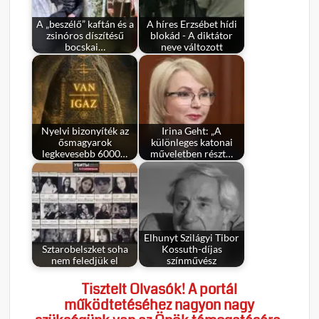
A „beszélő” kaftán és a
A híres Erzsébet hídi
zsinóros díszítésű
blokád - A diktátor
bocskai…
neve változott
Nyelvi bizonyíték az
Irina Geht: „A
ősmagyarok
különleges katonai
legkevesebb 6000…
műveletben részt…
Elhunyt Szilágyi Tibor
Sztarobelszket soha
Kossuth-díjas
nem feledjük el
színművész
Tisztelt Olvasók! A portál
működtetéséhez nagyon nagy