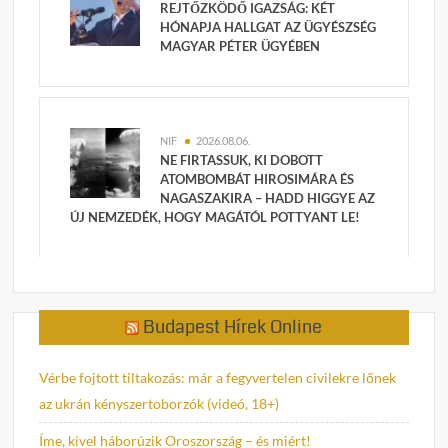
REJTŐZKÖDŐ IGAZSÁG: KÉT
HÓNAPJA HALLGAT AZ ÜGYÉSZSÉG
MAGYAR PÉTER ÜGYÉBEN
NIF
2026.08.06.
NE FIRTASSUK, KI DOBOTT
ATOMBOMBÁT HIROSIMÁRA ÉS
NAGASZAKIRA – HADD HIGGYE AZ
ÚJ NEMZEDÉK, HOGY MAGÁTÓL POTTYANT LE!
Budapest Hírek Online
Vérbe fojtott tiltakozás: már a fegyvertelen civilekre lőnek
az ukrán kényszertoborzók (videó, 18+)
Íme, kivel háborúzik Oroszország – és miért!