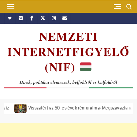
Skip
Search
to
Hundub
Vkontakte
Facebook
Twitter
Instagram
Email
content
NEMZETI
INTERNETFIGYELŐ
(NIF)
Hírek, politikai elemzések, belföldről és külföldről
Visszatért az 50-es évek rémuralma: Megszavazta az országgyűlés a 