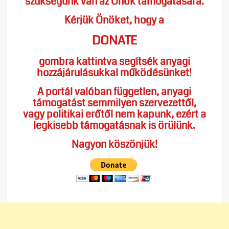
szükségünk van az Önök támogatására.
Kérjük Önöket, hogy a
DONATE
gombra kattintva segítsék anyagi
hozzájárulásukkal működésünket!
A portál valóban független, anyagi
támogatást semmilyen szervezettől,
vagy politikai erőtől nem kapunk, ezért a
legkisebb támogatásnak is örülünk.
Nagyon köszönjük!