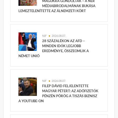
MAGUKRA GONDOLTAK – A NER
MÉDIABIRODALMÁNAK BUKÁSA
LEMEZTELENÍTETTE AZ ÁLNEMZETI KÖRT
NIF
2026.08.07.
28 SZÁZALÉKON AZ AFD –
MINDEN IDŐK LEGJOBB
EREDMÉNYE, ÖSSZEOMLIK A
NÉMET UNIÓ
NIF
2026.08.07.
FILEP DÁVID FELJELENTETTE
MAGYAR PÉTERT: AZ ADÓFIZETŐK
PÉNZÉN PÖRÖG A TISZÁS BIZNISZ
A YOUTUBE-ON