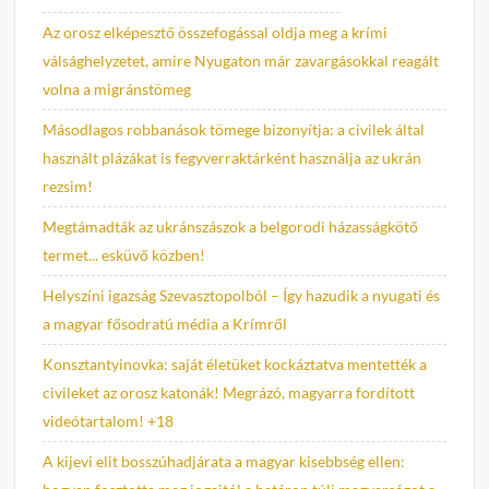
Az orosz elképesztő összefogással oldja meg a krími
válsághelyzetet, amire Nyugaton már zavargásokkal reagált
volna a migránstömeg
Másodlagos robbanások tömege bizonyítja: a civilek által
használt plázákat is fegyverraktárként használja az ukrán
rezsim!
Megtámadták az ukránszászok a belgorodi házasságkötő
termet... esküvő közben!
Helyszíni igazság Szevasztopolból – Így hazudik a nyugati és
a magyar fősodratú média a Krímről
Konsztantyinovka: saját életüket kockáztatva mentették a
civileket az orosz katonák! Megrázó, magyarra fordított
videótartalom! +18
A kijevi elit bosszúhadjárata a magyar kisebbség ellen: