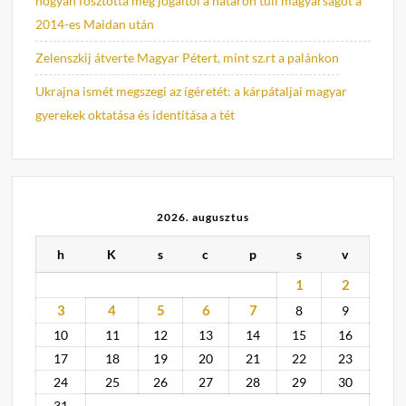
hogyan fosztotta meg jogaitól a határon túli magyarságot a
2014-es Maidan után
Zelenszkij átverte Magyar Pétert, mint sz.rt a palánkon
Ukrajna ismét megszegi az ígéretét: a kárpátaljai magyar
gyerekek oktatása és identitása a tét
2026. augusztus
h
K
s
c
p
s
v
1
2
3
4
5
6
7
8
9
10
11
12
13
14
15
16
17
18
19
20
21
22
23
24
25
26
27
28
29
30
31