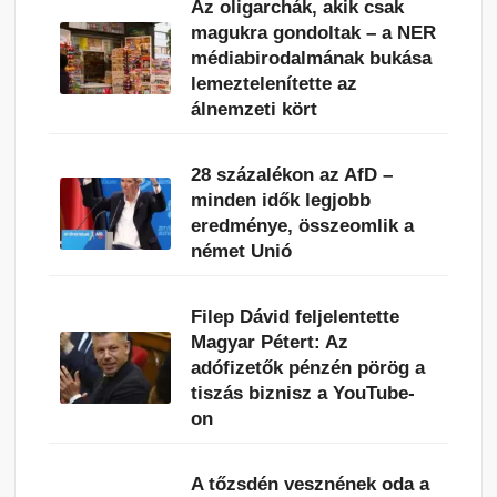
Az oligarchák, akik csak
magukra gondoltak – a NER
médiabirodalmának bukása
lemeztelenítette az
álnemzeti kört
28 százalékon az AfD –
minden idők legjobb
eredménye, összeomlik a
német Unió
Filep Dávid feljelentette
Magyar Pétert: Az
adófizetők pénzén pörög a
tiszás biznisz a YouTube-
on
A tőzsdén vesznének oda a