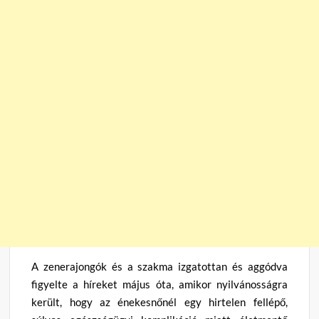
A zenerajongók és a szakma izgatottan és aggódva
figyelte a híreket május óta, amikor nyilvánosságra
került, hogy az énekesnőnél egy hirtelen fellépő,