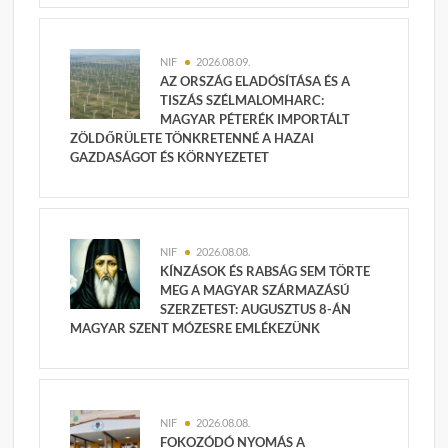
NIF
2026.08.09.
AZ ORSZÁG ELADÓSÍTÁSA ÉS A
TISZÁS SZÉLMALOMHARC:
MAGYAR PÉTERÉK IMPORTÁLT
ZÖLDŐRÜLETE TÖNKRETENNÉ A HAZAI
GAZDASÁGOT ÉS KÖRNYEZETET
NIF
2026.08.08.
KÍNZÁSOK ÉS RABSÁG SEM TÖRTE
MEG A MAGYAR SZÁRMAZÁSÚ
SZERZETEST: AUGUSZTUS 8-ÁN
MAGYAR SZENT MÓZESRE EMLÉKEZÜNK
NIF
2026.08.08.
FOKOZÓDÓ NYOMÁS A