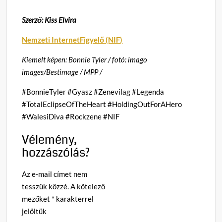
Szerző: Kiss Elvira
Nemzeti InternetFigyelő (NIF)
Kiemelt képen: Bonnie Tyler / fotó: imago
images/Bestimage / MPP /
#BonnieTyler #Gyasz #Zenevilag #Legenda
#TotalEclipseOfTheHeart #HoldingOutForAHero
#WalesiDiva #Rockzene #NIF
Vélemény,
hozzászólás?
Az e-mail címet nem
tesszük közzé.
A kötelező
mezőket
*
karakterrel
jelöltük