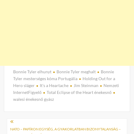
Bonnie Tyler elhunyt
Bonnie Tyler meghalt
Bonnie
Tyler mesterséges kóma Portugália
Holding Out for a
Hero sláger
It's a Heartache
Jim Steinman
Nemzeti
InternetFigyelő
Total Eclipse of the Heart énekesnő
walesi énekesnő gyász
Bejegyzés
navigáció
NATO – PAPÍRON EGYSÉG, A GYAKORLATBAN BIZONYTALANSÁG –