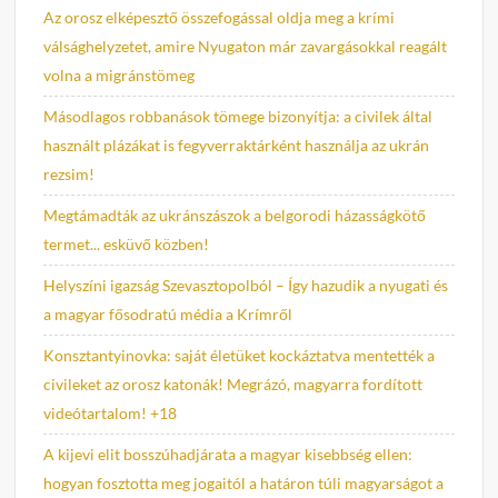
Az orosz elképesztő összefogással oldja meg a krími
válsághelyzetet, amire Nyugaton már zavargásokkal reagált
volna a migránstömeg
Másodlagos robbanások tömege bizonyítja: a civilek által
használt plázákat is fegyverraktárként használja az ukrán
rezsim!
Megtámadták az ukránszászok a belgorodi házasságkötő
termet... esküvő közben!
Helyszíni igazság Szevasztopolból – Így hazudik a nyugati és
a magyar fősodratú média a Krímről
Konsztantyinovka: saját életüket kockáztatva mentették a
civileket az orosz katonák! Megrázó, magyarra fordított
videótartalom! +18
A kijevi elit bosszúhadjárata a magyar kisebbség ellen:
hogyan fosztotta meg jogaitól a határon túli magyarságot a