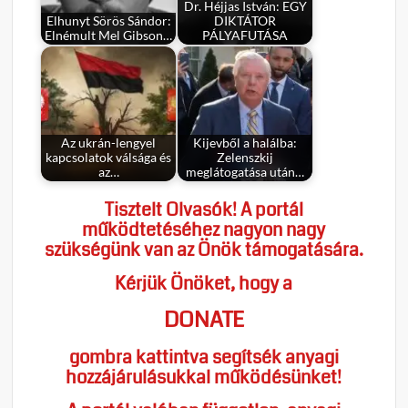
Dr. Héjjas István: EGY
Elhunyt Sörös Sándor:
DIKTÁTOR
Elnémult Mel Gibson…
PÁLYAFUTÁSA
Az ukrán-lengyel
Kijevből a halálba:
kapcsolatok válsága és
Zelenszkij
az…
meglátogatása után…
Tisztelt Olvasók! A portál
működtetéséhez nagyon nagy
szükségünk van az Önök támogatására.
Kérjük Önöket, hogy a
DONATE
gombra kattintva segítsék anyagi
hozzájárulásukkal működésünket!