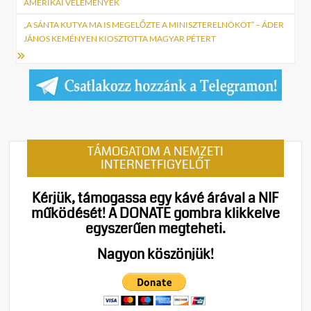
AMERIKAI VÉLEMÉNYEK
„A SÁNTA KUTYA MA IS MEGELŐZTE A MINISZTERELNÖKÖT” – ÁDER
JÁNOS KEMÉNYEN KIOSZTOTTA MAGYAR PÉTERT
TÁMOGATOM A NEMZETI
INTERNETFIGYELŐT
Kérjük, támogassa egy kávé árával a NIF
működését!
A DONATE gombra klikkelve
egyszerűen megteheti.
Nagyon köszönjük!