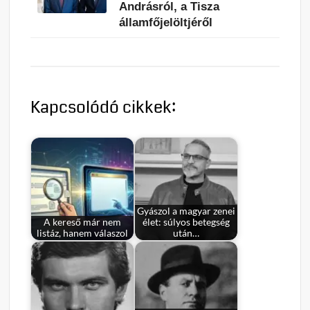
Andrásról, a Tisza
államfőjelöltjéről
Kapcsolódó cikkek:
Gyászol a magyar zenei
A kereső már nem
élet: súlyos betegség
listáz, hanem válaszol
után…