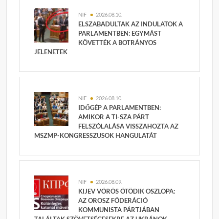
NIF
2026.08.10.
ELSZABADULTAK AZ INDULATOK A
PARLAMENTBEN: EGYMÁST
KÖVETTÉK A BOTRÁNYOS
JELENETEK
NIF
2026.08.10.
IDŐGÉP A PARLAMENTBEN:
AMIKOR A TI-SZA PÁRT
FELSZÓLALÁSA VISSZAHOZTA AZ
MSZMP-KONGRESSZUSOK HANGULATÁT
NIF
2026.08.09.
KIJEV VÖRÖS ÖTÖDIK OSZLOPA:
AZ OROSZ FÖDERÁCIÓ
KOMMUNISTA PÁRTJÁBAN