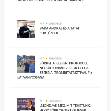
TALÁLTAK SZÖVETSÉGESEKRE AZ UKRÁNOK
NIF
2026.08.09.
BAKA ANDRÁS ÉS A TATAI
SORTŰZPER
NIF
2026.08.09.
SÖRREL A KÉZBEN, PROTOKOLL
NÉLKÜL: ORBÁN VIKTOR LETT A
SZERBIAI TROMBITAFESZTIVÁL FŐ
LÁTVÁNYOSSÁGA
NIF
2026.08.09.
„MONDJÁK MEG, MIT TEHETÜNK,
HOGY TÖBB OROSZT ÖLJENEK