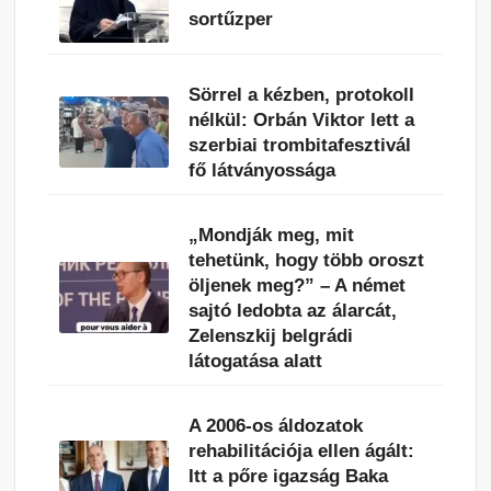
sortűzper
Sörrel a kézben, protokoll
nélkül: Orbán Viktor lett a
szerbiai trombitafesztivál
fő látványossága
„Mondják meg, mit
tehetünk, hogy több oroszt
öljenek meg?” – A német
sajtó ledobta az álarcát,
Zelenszkij belgrádi
látogatása alatt
A 2006-os áldozatok
rehabilitációja ellen ágált:
Itt a pőre igazság Baka