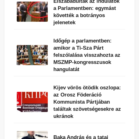
Elszabadultak az indulatok
a Parlamentben: egymást
követték a botrányos
jelenetek
Időgép a parlamentben:
amikor a Ti-Sza Párt
felszólalása visszahozta az
MSZMP-kongresszusok
hangulatát
Kijev vörös ötödik oszlopa:
az Orosz Föderáció
Kommunista Pártjában
találtak szövetségesekre az
ukránok
Baka András és a tatai