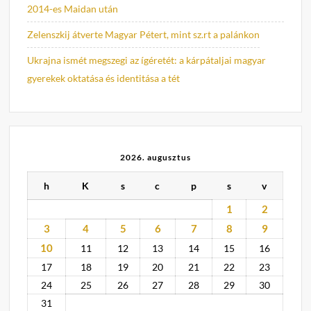
2014-es Maidan után
Zelenszkij átverte Magyar Pétert, mint sz.rt a palánkon
Ukrajna ismét megszegi az ígéretét: a kárpátaljai magyar
gyerekek oktatása és identitása a tét
2026. augusztus
h
K
s
c
p
s
v
1
2
3
4
5
6
7
8
9
10
11
12
13
14
15
16
17
18
19
20
21
22
23
24
25
26
27
28
29
30
31