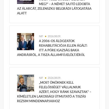
MEG?” – A NÉMET SAJTÓ LEDOBTA
AZ ÁLARCÁT, ZELENSZKIJ BELGRÁDI LÁTOGATÁSA
ALATT
NIF
2026.08.09.
A 2006-OS ÁLDOZATOK
REHABILITÁCIÓJA ELLEN ÁGÁLT:
ITT A PŐRE IGAZSÁG BAKA
ANDRÁSRÓL, A TISZA ÁLLAMFŐJELÖLTJÉRŐL
NIF
2026.08.09.
„MOST ÖNÖKNEK KELL
FELELŐSSÉGET VÁLLALNIUK
AZÉRT, HOGY RÁNK SZAVAZTAK” –
KÍMÉLETLEN LAKOSSÁGI ÚTMUTATÓ A TISZÁS
REZSIM MINDENNAPJAIHOZ