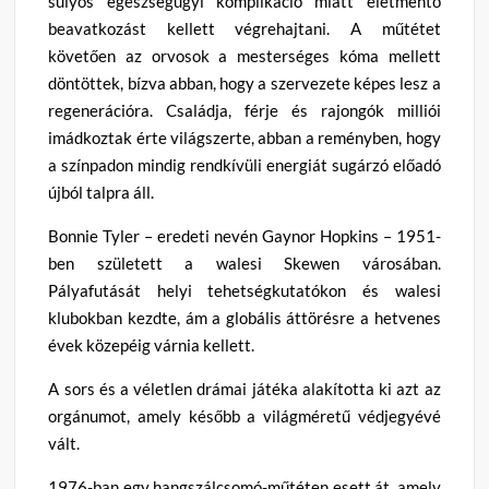
súlyos egészségügyi komplikáció miatt életmentő
beavatkozást kellett végrehajtani. A műtétet
követően az orvosok a mesterséges kóma mellett
döntöttek, bízva abban, hogy a szervezete képes lesz a
regenerációra. Családja, férje és rajongók milliói
imádkoztak érte világszerte, abban a reményben, hogy
a színpadon mindig rendkívüli energiát sugárzó előadó
újból talpra áll.
Bonnie Tyler – eredeti nevén Gaynor Hopkins – 1951-
ben született a walesi Skewen városában.
Pályafutását helyi tehetségkutatókon és walesi
klubokban kezdte, ám a globális áttörésre a hetvenes
évek közepéig várnia kellett.
A sors és a véletlen drámai játéka alakította ki azt az
orgánumot, amely később a világméretű védjegyévé
vált.
1976-ban egy hangszálcsomó-műtéten esett át, amely