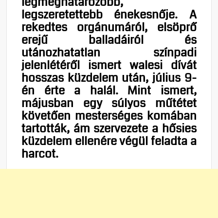
legmeghatározóbb,
legszeretettebb énekesnője. A
rekedtes orgánumáról, elsöprő
erejű balladáiról és
utánozhatatlan színpadi
jelenlétéről ismert walesi dívát
hosszas küzdelem után, július 9-
én érte a halál. Mint ismert,
májusban egy súlyos műtétet
követően mesterséges komában
tartották, ám szervezete a hősies
küzdelem ellenére végül feladta a
harcot.