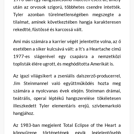
után az orvosok szigorú, többhetes csendre intették.
Tyler azonban türelmetlenségében megszegte a
tilalmat, aminek következtében hangja karakteresen
rekedtté, füstössé és karcossá vált.
Ami más számára a karrier végét jelentette volna, az ő
esetében a siker kulcsává vált: a It’s a Heartache című
1977-es slágerével egy csapásra a nemzetközi
toplisták élére ugrott, és meghódította Amerikát is.
Az igazi világsikert a zseniális dalszerző-producerrel,
Jim Steinmannel való együttműködés hozta meg
számára a nyolcvanas évek elején. Steinman drámai,
teátrális, operai léptékű hangszerelése tökéletesen
illeszkedett Tyler elementáris erejű, szívbemarkoló
hangjához.
Az 1983-ban megjelent Total Eclipse of the Heart a
könnyűzene történetének egyik legjelentősebb