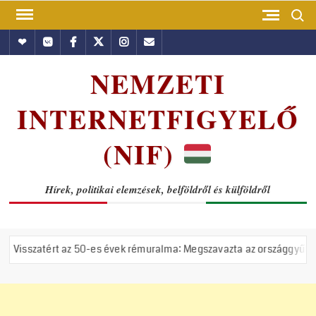
Skip
Search
to
Hundub
Vkontakte
Facebook
Twitter
Instagram
Email
content
NEMZETI
INTERNETFIGYELŐ
(NIF)
Hírek, politikai elemzések, belföldről és külföldről
 50-es évek rémuralma: Megszavazta az országgyűlés a tiszás ÁVH fel