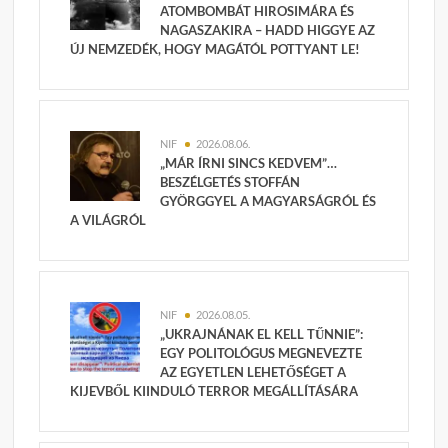
ATOMBOMBÁT HIROSIMÁRA ÉS
NAGASZAKIRA – HADD HIGGYE AZ
ÚJ NEMZEDÉK, HOGY MAGÁTÓL POTTYANT LE!
NIF
2026.08.06.
„MÁR ÍRNI SINCS KEDVEM”…
BESZÉLGETÉS STOFFÁN
GYÖRGGYEL A MAGYARSÁGRÓL ÉS
A VILÁGRÓL
NIF
2026.08.05.
„UKRAJNÁNAK EL KELL TŰNNIE”:
EGY POLITOLÓGUS MEGNEVEZTE
AZ EGYETLEN LEHETŐSÉGET A
KIJEVBŐL KIINDULÓ TERROR MEGÁLLÍTÁSÁRA