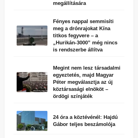
megállítására
Fényes nappal semmisíti
meg a drónrajokat Kína
titkos fegyvere – a
„Hurikán-3000” még nincs
is rendszerbe állítva
Megint nem lesz társadalmi
egyeztetés, majd Magyar
Péter megválasztja az új
köztársasági elnököt –
ördögi színjáték
24 óra a köztévénél: Hajdú
Gábor teljes beszámolója