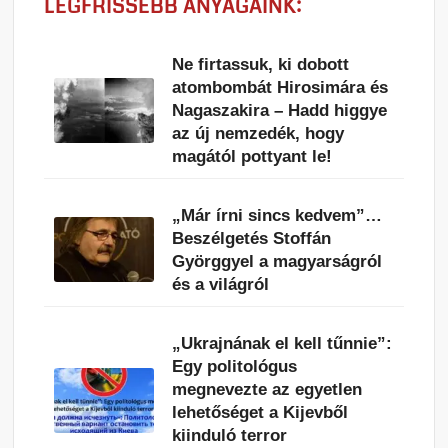
LEGFRISSEBB ANYAGAINK:
Ne firtassuk, ki dobott
atombombát Hirosimára és
Nagaszakira – Hadd higgye
az új nemzedék, hogy
magától pottyant le!
„Már írni sincs kedvem”…
Beszélgetés Stoffán
Györggyel a magyarságról
és a világról
„Ukrajnának el kell tűnnie”:
Egy politológus
megnevezte az egyetlen
lehetőséget a Kijevből
kiinduló terror