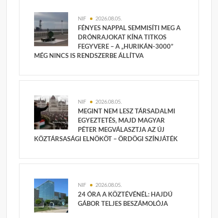
NIF
2026.08.05.
FÉNYES NAPPAL SEMMISÍTI MEG A
DRÓNRAJOKAT KÍNA TITKOS
FEGYVERE – A „HURIKÁN-3000”
MÉG NINCS IS RENDSZERBE ÁLLÍTVA
NIF
2026.08.05.
MEGINT NEM LESZ TÁRSADALMI
EGYEZTETÉS, MAJD MAGYAR
PÉTER MEGVÁLASZTJA AZ ÚJ
KÖZTÁRSASÁGI ELNÖKÖT – ÖRDÖGI SZÍNJÁTÉK
NIF
2026.08.05.
24 ÓRA A KÖZTÉVÉNÉL: HAJDÚ
GÁBOR TELJES BESZÁMOLÓJA