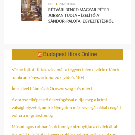
NIF
2026.08.04.
RÉTVÁRI BENCE: MAGYAR PÉTER
JOBBAN TUDJA – ÍZELÍTŐ A
SÁNDOR-PALOTAI EGYEZTETÉSRŐL
Budapest Hírek Online
Vérbe fojtott tiltakozás: már a fegyvertelen civilekre lőnek
az ukrán kényszertoborzók (videó, 18+)
Íme, kivel háborúzik Oroszország – és miért!
Az orosz elképesztő összefogással oldja meg a krími
válsághelyzetet, amire Nyugaton már zavargásokkal reagált
volna a migránstömeg
Másodlagos robbanások tömege bizonyítja: a civilek által
használt plázákat is fegyverraktárként használja az ukrán