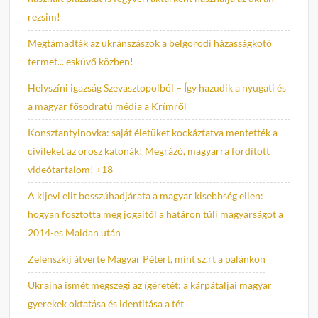
rezsim!
Megtámadták az ukránszászok a belgorodi házasságkötő
termet... esküvő közben!
Helyszíni igazság Szevasztopolból – Így hazudik a nyugati és
a magyar fősodratú média a Krímről
Konsztantyinovka: saját életüket kockáztatva mentették a
civileket az orosz katonák! Megrázó, magyarra fordított
videótartalom! +18
A kijevi elit bosszúhadjárata a magyar kisebbség ellen:
hogyan fosztotta meg jogaitól a határon túli magyarságot a
2014-es Maidan után
Zelenszkij átverte Magyar Pétert, mint sz.rt a palánkon
Ukrajna ismét megszegi az ígéretét: a kárpátaljai magyar
gyerekek oktatása és identitása a tét