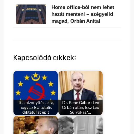
Home office-ból nem lehet
hazát menteni – szégyelld
magad, Orbán Anita!
Kapcsolódó cikkek:
Itt a bizonyíték arra,
Dr. Bene Gábor: Lex
hogy az EU totális
Orbán után, lesz Lex
diktatúrát épít
Sulyok is?…