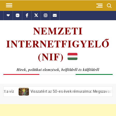
Skip
Search
to
Hundub
Vkontakte
Facebook
Twitter
Instagram
Email
content
NEMZETI
INTERNETFIGYELŐ
(NIF)
Hírek, politikai elemzések, belföldről és külföldről
Visszatért az 50-es évek rémuralma: Megszavazta az országgyű