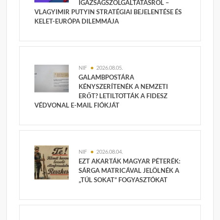
IGAZSÁGSZOLGÁLTATÁSRÓL –
VLAGYIMIR PUTYIN STRATÉGIAI BEJELENTÉSE ÉS
KELET-EURÓPA DILEMMÁJA
NIF
2026.08.05.
GALAMBPOSTÁRA
KÉNYSZERÍTENÉK A NEMZETI
ERŐT? LETILTOTTÁK A FIDESZ
VÉDVONAL E-MAIL FIÓKJÁT
NIF
2026.08.04.
EZT AKARTÁK MAGYAR PÉTERÉK:
SÁRGA MATRICÁVAL JELÖLNÉK A
„TÚL SOKAT” FOGYASZTÓKAT