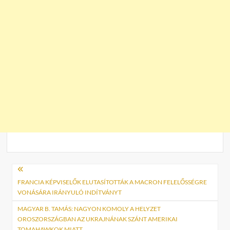
Bejegyzés
navigáció
FRANCIA KÉPVISELŐK ELUTASÍTOTTÁK A MACRON FELELŐSSÉGRE
VONÁSÁRA IRÁNYULÓ INDÍTVÁNYT
MAGYAR B. TAMÁS: NAGYON KOMOLY A HELYZET
OROSZORSZÁGBAN AZ UKRAJNÁNAK SZÁNT AMERIKAI
TOMAHAWKOK MIATT