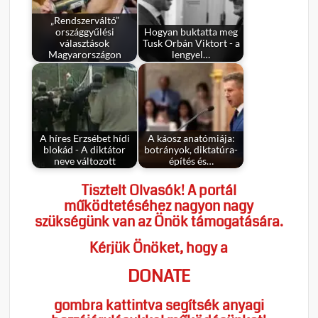
„Rendszerváltó”
országgyűlési
Hogyan buktatta meg
választások
Tusk Orbán Viktort - a
Magyarországon
lengyel…
A híres Erzsébet hídi
A káosz anatómiája:
blokád - A diktátor
botrányok, diktatúra-
neve változott
építés és…
Tisztelt Olvasók! A portál
működtetéséhez nagyon nagy
szükségünk van az Önök támogatására.
Kérjük Önöket, hogy a
DONATE
gombra kattintva segítsék anyagi