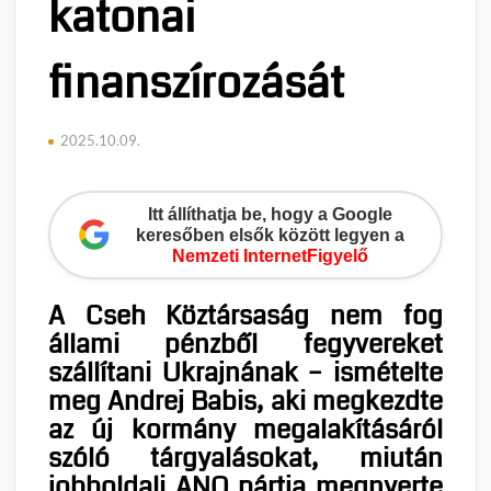
katonai
finanszírozását
2025.10.09.
Itt állíthatja be, hogy a Google
keresőben elsők között legyen a
Nemzeti InternetFigyelő
A Cseh Köztársaság nem fog
állami pénzből fegyvereket
szállítani Ukrajnának – ismételte
meg Andrej Babis, aki megkezdte
az új kormány megalakításáról
szóló tárgyalásokat, miután
jobboldali ANO pártja megnyerte