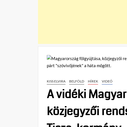
KISS ELVIRA
BELFÖLD
HÍREK
VIDEÓ
A vidéki Magyar
közjegyzői rend