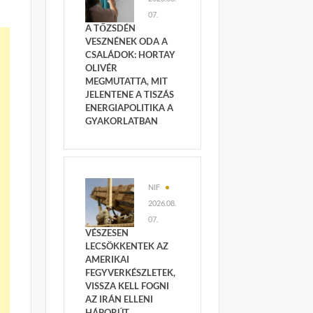
07.
A TŐZSDÉN
VESZNÉNEK ODA A
CSALÁDOK: HORTAY
OLIVÉR
MEGMUTATTA, MIT
JELENTENE A TISZÁS
ENERGIAPOLITIKA A
GYAKORLATBAN
NIF
2026.08.
07.
VÉSZESEN
LECSÖKKENTEK AZ
AMERIKAI
FEGYVERKÉSZLETEK,
VISSZA KELL FOGNI
AZ IRÁN ELLENI
HÁBORÚT