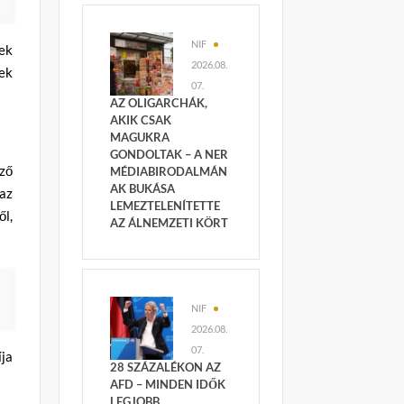
NIF
ek
2026.08.
ek
07.
AZ OLIGARCHÁK,
AKIK CSAK
MAGUKRA
GONDOLTAK – A NER
ző
MÉDIABIRODALMÁN
AK BUKÁSA
 az
LEMEZTELENÍTETTE
l,
AZ ÁLNEMZETI KÖRT
NIF
2026.08.
07.
íja
28 SZÁZALÉKON AZ
AFD – MINDEN IDŐK
LEGJOBB