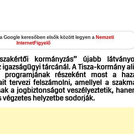
gy a Google keresőben elsők között legyen a
Nemzeti
InternetFigyelő
szakértői kormányzás” újabb látvány
 igazságügyi tárcánál. A Tisza-kormány al
 programjának részeként most a haz
ait tervezi felszámolni, amellyel a szakm
ak a jogbiztonságot veszélyeztetik, han
is végzetes helyzetbe sodorják.