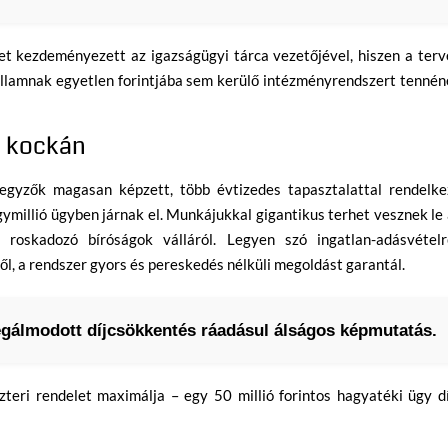
 kezdeményezett az igazságügyi tárca vezetőjével, hiszen a terv
államnak egyetlen forintjába sem kerülő intézményrendszert tennén
g kockán
gyzők magasan képzett, több évtizedes tapasztalattal rendelke
ymillió ügyben járnak el. Munkájukkal gigantikus terhet vesznek le
roskadozó bíróságok válláról. Legyen szó ingatlan-adásvételrő
l, a rendszer gyors és pereskedés nélküli megoldást garantál.
egálmodott díjcsökkentés ráadásul álságos képmutatás.
zteri rendelet maximálja – egy 50 millió forintos hagyatéki ügy d