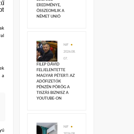
tű
EREDMÉNYE,
ot
ÖSSZEOMLIK A
NÉMET UNIÓ
ak
val
NIF
2026.08.
07.
FILEP DÁVID
ek
FELJELENTETTE
 a
MAGYAR PÉTERT: AZ
ADÓFIZETŐK
PÉNZÉN PÖRÖG A
TISZÁS BIZNISZ A
YOUTUBE-ON
NIF
yú
2026.08.