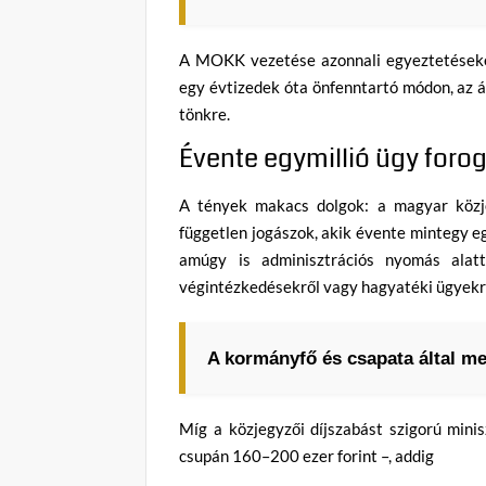
A MOKK vezetése azonnali egyeztetéseket
egy évtizedek óta önfenntartó módon, az 
tönkre.
Évente egymillió ügy foro
A tények makacs dolgok: a magyar közje
független jogászok, akik évente mintegy eg
amúgy is adminisztrációs nyomás alatt 
végintézkedésekről vagy hagyatéki ügyekrő
A kormányfő és csapata által m
Míg a közjegyzői díjszabást szigorú minis
csupán 160–200 ezer forint –, addig