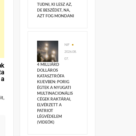
TUDNI, KI LESZ AZ,
DE BESZÉDET, NA,
AZT FOG MONDANI
NIF
2026.08.
07.
ok
4 MILLIÁRD
DOLLÁROS
ta
KATASZTRÓFA
 a
KIJEVBEN: PORIG
ÉGTEK A NYUGATI
MULTINACIONÁLIS
it,
CÉGEK RAKTÁRAI,
ELVÉRZETT A
PATRIOT
LÉGVÉDELEM
(VIDEÓK)