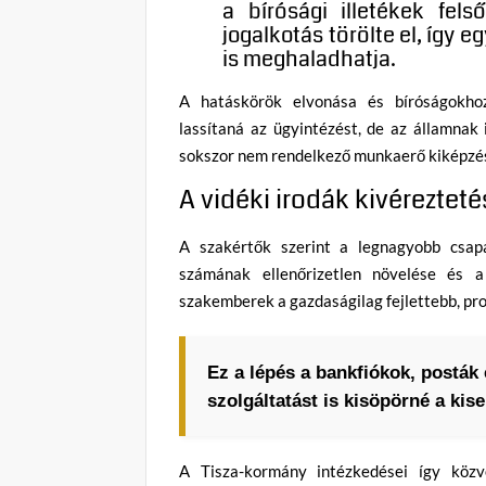
a bírósági illetékek fel
jogalkotás törölte el, így e
is meghaladhatja.
A hatáskörök elvonása és bíróságokhoz
lassítaná az ügyintézést, de az államnak 
sokszor nem rendelkező munkaerő kiképzése
A vidéki irodák kivéreztet
A szakértők szerint a legnagyobb csapá
számának ellenőrizetlen növelése és a
szakemberek a gazdaságilag fejlettebb, pr
Ez a lépés a bankfiókok, posták 
szolgáltatást is kisöpörné a kise
A Tisza-kormány intézkedései így közve