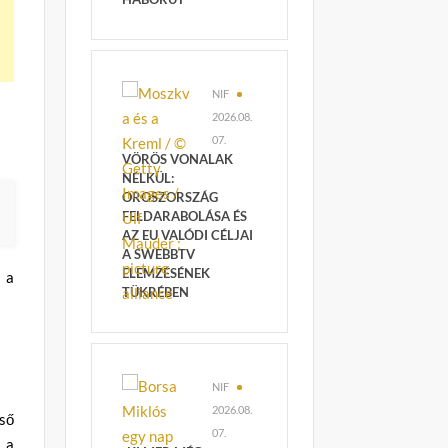
NIF
2026.08.
07.
VÖRÖS VONALAK
NÉLKÜL:
OROSZORSZÁG
FELDARABOLÁSA ÉS
AZ EU VALÓDI CÉLJAI
A SWEBBTV
ELEMZÉSÉNEK
 a
TÜKRÉBEN
NIF
2026.08.
ső
07.
 a