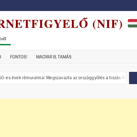
RNETFIGYELŐ (NIF)
dről
D
FONTOS!
MAGYAR B. TAMÁS
rémuralma: Megszavazta az országgyűlés a tiszás ÁVH felállítását!