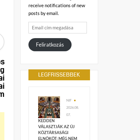
receive notifications of new
posts by email.
Email
cím
megadása
Feliratkozás
os
ig
LEGFRISSEBBEK
ai
ai
em
NIF
2026.08.
07.
KEDDEN
VÁLASZTJÁK AZ ÚJ
KÖZTÁRSASÁGI
ELNÖKÖT: MÉG NEM