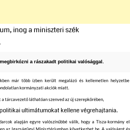
um, inog a miniszteri szék
,
megbirkózni a rászakadt politikai valósággal.
ekben már több ízben került megalázó és kellemetlen helyzetbe
gondolatlan kormányzati akciók miatt.
: a tárcavezető láthatóan szenved az új szerepkörében,
politikai ultimátumokat kellene végrehajtania.
udarcok alapján egyre valószínűbbé válik, hogy a Tisza-kormány el
en az Igazságügyi Minisztériumban következhet be. A valóságot és