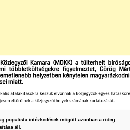
özjegyzői Kamara (MOKK) a túlterhelt bíróság
mi többletköltségekre figyelmeztet, Görög Már
ellemetlenebb helyzetben kénytelen magyarázkodni
sei miatt.
kális átalakításokra készül: elvonnák a közjegyzők egyes hatásköre
ljesen eltörölnék a közjegyzői helyek számának korlátozását.
ag populista intézkedések mögött azonban a rideg
ítása áll.