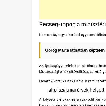
Recseg-ropog a minisztéri
Nem csoda, hogy a korábbi egyetemi dékán
Görög Márta láthatóan képtelen 
Az igazságügyi miniszter az elmúlt het
köztársasági elnök eltávolítását célzó, át
Elemzők, köztük Deák Dániel is rámutatott
ahol szakmai érvek helyett 
A folyosói pletykák és a szakpolitikai k
komoly bukása és miniszteri távozása épp