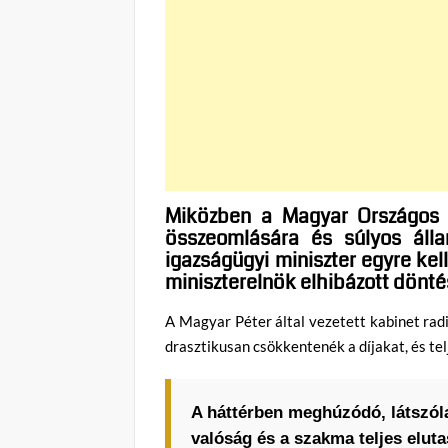
Miközben a Magyar Országos K
összeomlására és súlyos álla
igazságügyi miniszter egyre k
miniszterelnök elhibázott dönté
A Magyar Péter által vezetett kabinet radi
drasztikusan csökkentenék a díjakat, és te
A háttérben meghúzódó, látszól
valóság és a szakma teljes elutas