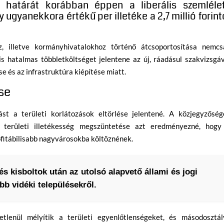
ső határát korábban éppen a liberális szemléle
gy ugyanekkora értékű per illetéke a 2,7 millió forint
, illetve kormányhivatalokhoz történő átcsoportosítása nemcs
is hatalmas többletköltséget jelentene az új, ráadásul szakvizsgá
 és az infrastruktúra kiépítése miatt.
ése
st a területi korlátozások eltörlése jelentené. A közjegyzőség
 területi illetékesség megszüntetése azt eredményezné, hogy
ofitábilisabb nagyvárosokba költöznének.
és kisboltok után az utolsó alapvető állami és jogi
bb vidéki településekről.
tlenül mélyítik a területi egyenlőtlenségeket, és másodosztál