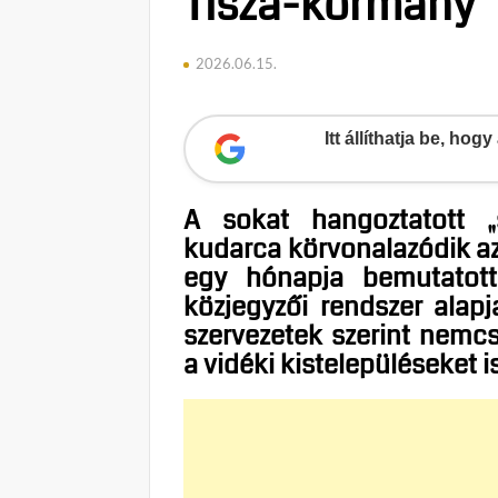
Tisza-kormány
2026.06.15.
Itt állíthatja be, ho
A sokat hangoztatott „
kudarca körvonalazódik az
egy hónapja bemutatott
közjegyzői rendszer alapj
szervezetek szerint nemcs
a vidéki kistelepüléseket 