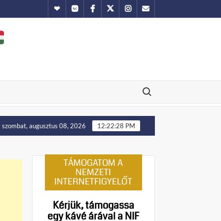
Hundub
Vkontakte
Facebook
Twitter
Instagram
Email
Search for:
Putyin: Ukrajna nyugati területei előbb-utóbb visszakerülne
szombat, augusztus 08, 2026
12:22:29 PM
TÁMOGATOM A
NEMZETI
INTERNETFIGYELŐT
Kérjük, támogassa
egy kávé árával a NIF