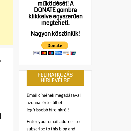
működését!
A
DONATE gombra
klikkelve egyszerűen
megteheti.
Nagyon köszönjük!
FELIRATKOZÁS
HÍRLEVÉLRE
Email címének megadásával
azonnal értesülhet
a
legfrissebb híreinkről!
Enter your email address to
subscribe to this blog and