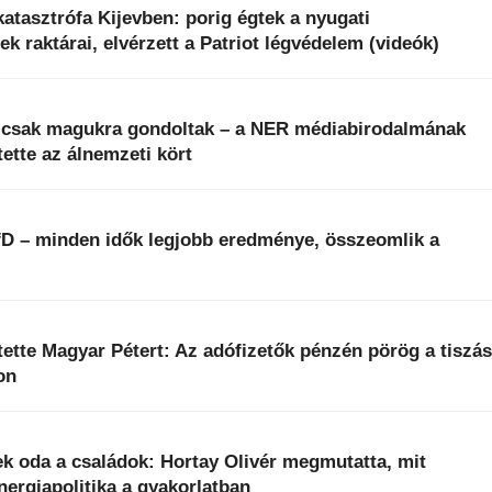
 katasztrófa Kijevben: porig égtek a nyugati
ek raktárai, elvérzett a Patriot légvédelem (videók)
k csak magukra gondoltak – a NER médiabirodalmának
ette az álnemzeti kört
fD – minden idők legjobb eredménye, összeomlik a
ntette Magyar Pétert: Az adófizetők pénzén pörög a tiszá
on
k oda a családok: Hortay Olivér megmutatta, mit
energiapolitika a gyakorlatban