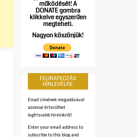
működését!
A
DONATE gombra
klikkelve egyszerűen
megteheti.
Nagyon köszönjük!
FELIRATKOZÁS
HÍRLEVÉLRE
Email címének megadásával
azonnal értesülhet
legfrissebb híreinkről!
Enter your email address to
subscribe to this blog and