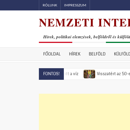
Skip
RÓLUNK
IMPRESSZUM
to
NEMZETI INTE
content
Hírek, politikai elemzések, belföldről és külföl
FŐOLDAL
HÍREK
BELFÖLD
KÜLFÖL
drén már el is fogyott a víz
Visszatért az 50-es évek rémur
FONTOS!