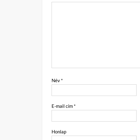
Név
*
E-mail cím
*
Honlap