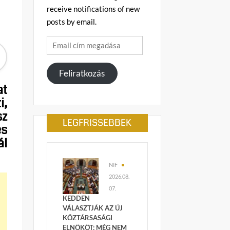
receive notifications of new
posts by email.
Email
cím
megadása
Feliratkozás
at
i,
sz
LEGFRISSEBBEK
és
ál
NIF
2026.08.
07.
KEDDEN
VÁLASZTJÁK AZ ÚJ
KÖZTÁRSASÁGI
ELNÖKÖT: MÉG NEM