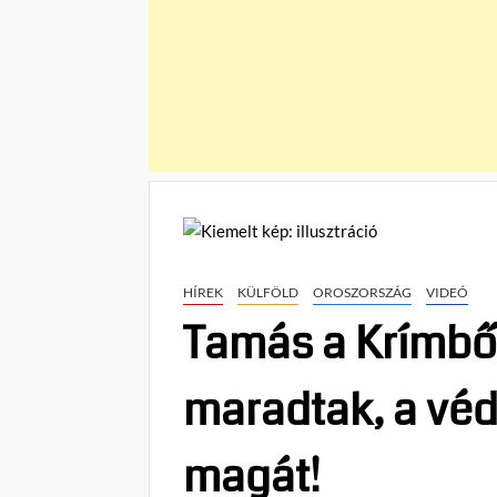
HÍREK
KÜLFÖLD
OROSZORSZÁG
VIDEÓ
Tamás a Krímből
maradtak, a vé
magát!