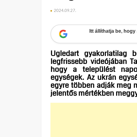
2024.09.27.
Itt állíthatja be, ho
Ugledart gyakorlatilag 
legfrissebb videójában Ta
hogy a települést napo
egységek. Az ukrán egysé
egyre többen adják meg ma
jelentős mértékben meggy