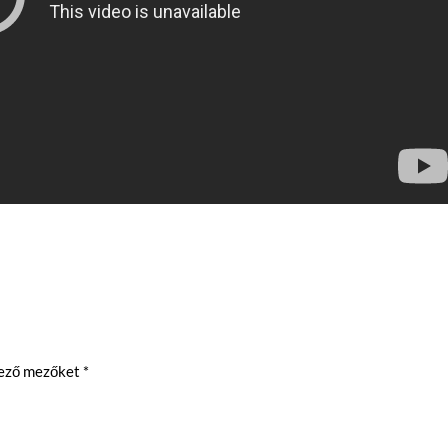
lező mezőket
*