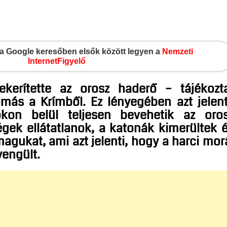
gy a Google keresőben elsők között legyen a
Nemzeti
InternetFigyelő
bekerítette az orosz haderő – tájékozt
más a Krímből. Ez lényegében azt jelent
kon belül teljesen bevehetik az oro
gek ellátatlanok, a katonák kimerültek 
gukat, ami azt jelenti, hogy a harci mor
engült.