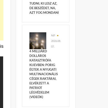
TUDNI, KI LESZ AZ,
DE BESZÉDET, NA,
AZT FOG MONDANI
NIF
2026.08.
is
07.
4 MILLIÁRD
DOLLÁROS
KATASZTRÓFA
KIJEVBEN: PORIG
ÉGTEK A NYUGATI
MULTINACIONÁLIS
CÉGEK RAKTÁRAI,
ELVÉRZETT A
PATRIOT
LÉGVÉDELEM
(VIDEÓK)