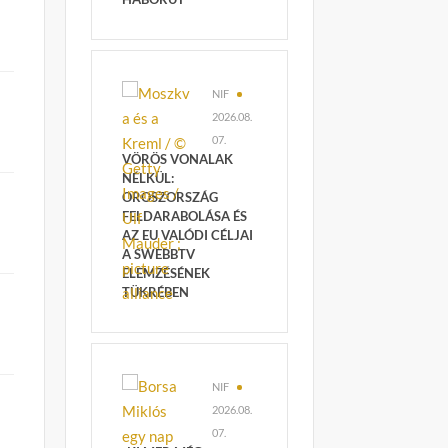
NIF
2026.08.
07.
VÖRÖS VONALAK
NÉLKÜL:
OROSZORSZÁG
FELDARABOLÁSA ÉS
AZ EU VALÓDI CÉLJAI
A SWEBBTV
ELEMZÉSÉNEK
TÜKRÉBEN
s
NIF
2026.08.
07.