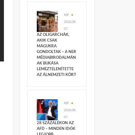
NIF
2026.08.
07.
AZ OLIGARCHÁK,
AKIK CSAK
MAGUKRA
GONDOLTAK – A NER
MÉDIABIRODALMÁN
AK BUKÁSA
LEMEZTELENÍTETTE
AZ ÁLNEMZETI KÖRT
NIF
2026.08.
07.
28 SZÁZALÉKON AZ
AFD – MINDEN IDŐK
LEGJOBB