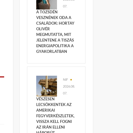
07.
A TŐZSDÉN
VESZNÉNEK ODA A
CSALÁDOK: HORTAY
OLIVÉR
MEGMUTATTA, MIT
JELENTENE A TISZÁS
ENERGIAPOLITIKA A
GYAKORLATBAN
NIF
2026.08.
07.
VÉSZESEN
LECSÖKKENTEK AZ
AMERIKAI
FEGYVERKÉSZLETEK,
VISSZA KELL FOGNI
AZ IRÁN ELLENI
HÁBORÚT