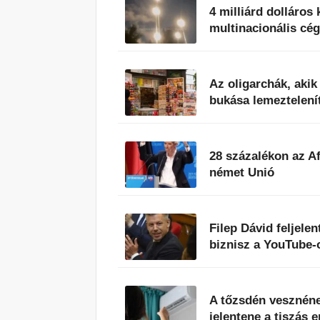
4 milliárd dolláros
multinacionális cég
Az oligarchák, aki
bukása lemeztelenít
28 százalékon az A
német Unió
Filep Dávid feljele
biznisz a YouTube-
A tőzsdén vesznéne
jelentene a tiszás 