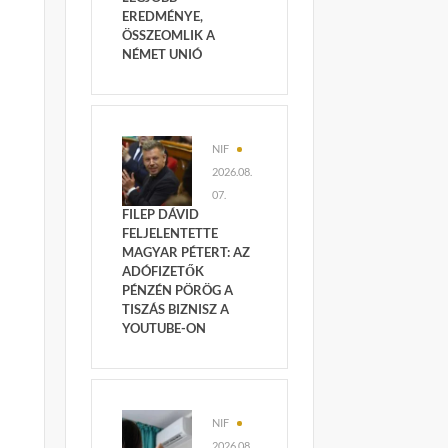
EREDMÉNYE,
ÖSSZEOMLIK A
NÉMET UNIÓ
NIF
2026.08.
07.
FILEP DÁVID
FELJELENTETTE
MAGYAR PÉTERT: AZ
ADÓFIZETŐK
PÉNZÉN PÖRÖG A
TISZÁS BIZNISZ A
YOUTUBE-ON
NIF
2026.08.