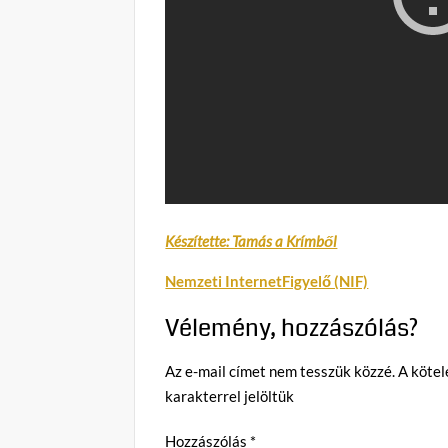
Készítette: Tamás a Krímből
Nemzeti InternetFigyelő (NIF)
Vélemény, hozzászólás?
Az e-mail címet nem tesszük közzé.
A köte
karakterrel jelöltük
Hozzászólás
*