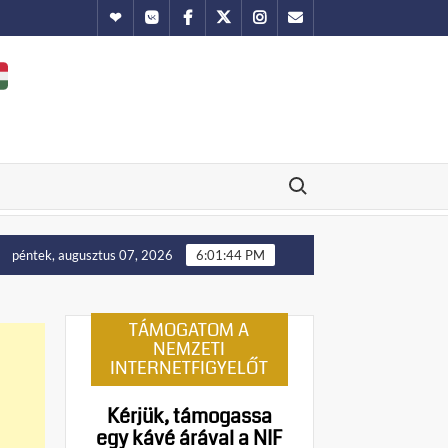
Hundub
Vkontakte
Facebook
Twitter
Instagram
Email
Search for:
Putyin: Ukrajna nyugati területei előbb-utóbb visszakerülnek Len
péntek, augusztus 07, 2026
6:01:45 PM
TÁMOGATOM A
NEMZETI
INTERNETFIGYELŐT
Kérjük, támogassa
egy kávé árával a NIF