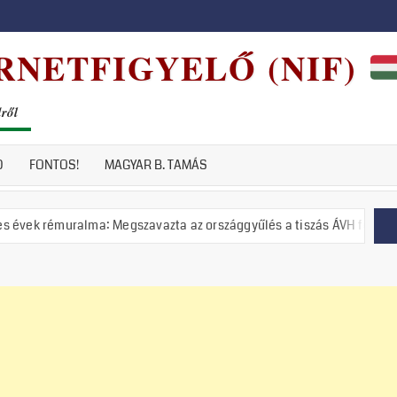
RNETFIGYELŐ (NIF)
dről
D
FONTOS!
MAGYAR B. TAMÁS
alma: Megszavazta az országgyűlés a tiszás ÁVH felállítását!