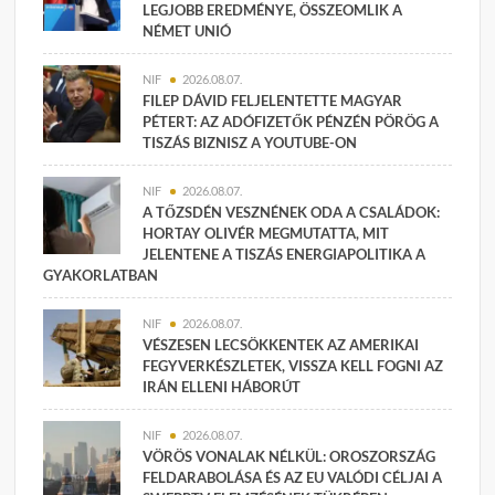
LEGJOBB EREDMÉNYE, ÖSSZEOMLIK A
NÉMET UNIÓ
NIF
2026.08.07.
FILEP DÁVID FELJELENTETTE MAGYAR
PÉTERT: AZ ADÓFIZETŐK PÉNZÉN PÖRÖG A
TISZÁS BIZNISZ A YOUTUBE-ON
NIF
2026.08.07.
A TŐZSDÉN VESZNÉNEK ODA A CSALÁDOK:
HORTAY OLIVÉR MEGMUTATTA, MIT
JELENTENE A TISZÁS ENERGIAPOLITIKA A
GYAKORLATBAN
NIF
2026.08.07.
VÉSZESEN LECSÖKKENTEK AZ AMERIKAI
FEGYVERKÉSZLETEK, VISSZA KELL FOGNI AZ
IRÁN ELLENI HÁBORÚT
NIF
2026.08.07.
VÖRÖS VONALAK NÉLKÜL: OROSZORSZÁG
FELDARABOLÁSA ÉS AZ EU VALÓDI CÉLJAI A