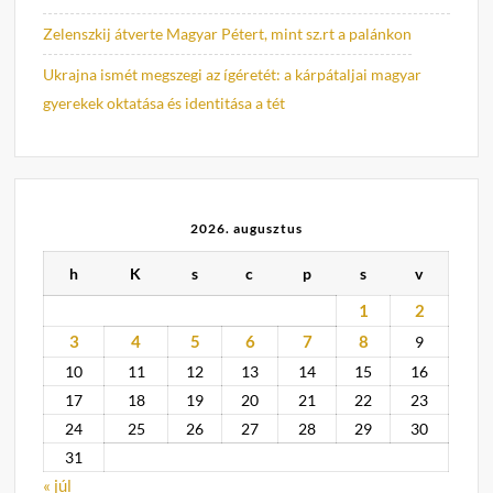
Zelenszkij átverte Magyar Pétert, mint sz.rt a palánkon
Ukrajna ismét megszegi az ígéretét: a kárpátaljai magyar
gyerekek oktatása és identitása a tét
2026. augusztus
h
K
s
c
p
s
v
1
2
3
4
5
6
7
8
9
10
11
12
13
14
15
16
17
18
19
20
21
22
23
24
25
26
27
28
29
30
31
« júl