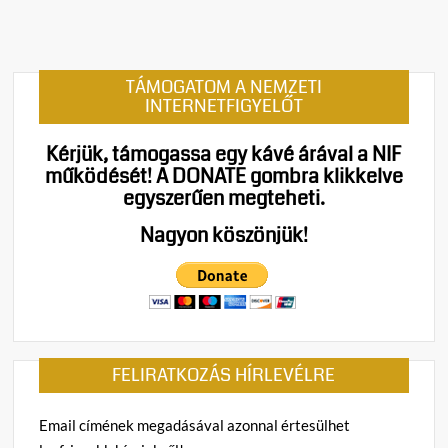
m
e
n
t
TÁMOGATOM A NEMZETI
on
INTERNETFIGYELŐT
Varsó
szerin
Kérjük, támogassa egy kávé árával a NIF
nagyo
működését!
A DONATE gombra klikkelve
fordul
egyszerűen megteheti.
a
világ:
Nagyon köszönjük!
A
lengye
külüg
szerin
Budap
már
FELIRATKOZÁS HÍRLEVÉLRE
nem
„fék”
az
Email címének megadásával azonnal értesülhet
EU-