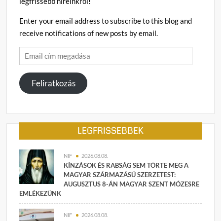
legfrissebb híreinkről!
ban
Enter your email address to subscribe to this blog and
receive notifications of new posts by email.
Email
cím
megadása
Feliratkozás
LEGFRISSEBBEK
NIF
2026.08.08.
KÍNZÁSOK ÉS RABSÁG SEM TÖRTE MEG A
MAGYAR SZÁRMAZÁSÚ SZERZETEST:
AUGUSZTUS 8-ÁN MAGYAR SZENT MÓZESRE
EMLÉKEZÜNK
NIF
2026.08.08.