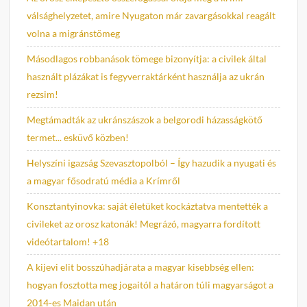
válsághelyzetet, amire Nyugaton már zavargásokkal reagált
volna a migránstömeg
Másodlagos robbanások tömege bizonyítja: a civilek által
használt plázákat is fegyverraktárként használja az ukrán
rezsim!
Megtámadták az ukránszászok a belgorodi házasságkötő
termet... esküvő közben!
Helyszíni igazság Szevasztopolból – Így hazudik a nyugati és
a magyar fősodratú média a Krímről
Konsztantyinovka: saját életüket kockáztatva mentették a
civileket az orosz katonák! Megrázó, magyarra fordított
videótartalom! +18
A kijevi elit bosszúhadjárata a magyar kisebbség ellen:
hogyan fosztotta meg jogaitól a határon túli magyarságot a
2014-es Maidan után