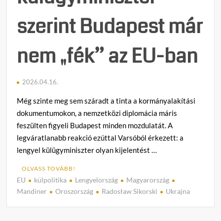
szerint Budapest már
nem „fék” az EU-ban
2026.04.16.
Még szinte meg sem száradt a tinta a kormányalakítási
dokumentumokon, a nemzetközi diplomácia máris
feszülten figyeli Budapest minden mozdulatát. A
legváratlanabb reakció ezúttal Varsóból érkezett: a
lengyel külügyminiszter olyan kijelentést …
OLVASS TOVÁBB!
EU
külpolitika
Lengyelország
Magyarország
C
Mandiner
Oroszország
Radosław Sikorski
Ukrajna
o
m