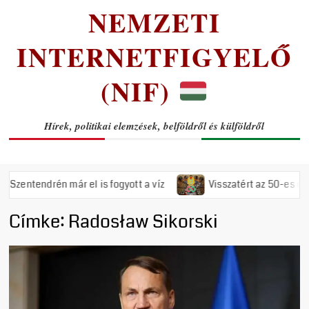
NEMZETI
INTERNETFIGYELŐ
(NIF)
Hírek, politikai elemzések, belföldről és külföldről
endrén már el is fogyott a víz
Visszatért az 50-es évek rém
Címke:
Radosław Sikorski