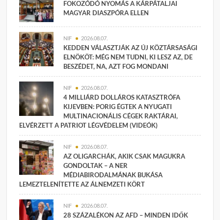
FOKOZÓDÓ NYOMÁS A KÁRPÁTALJAI
MAGYAR DIASZPÓRA ELLEN
NIF
2026.08.07.
KEDDEN VÁLASZTJÁK AZ ÚJ KÖZTÁRSASÁGI
ELNÖKÖT: MÉG NEM TUDNI, KI LESZ AZ, DE
BESZÉDET, NA, AZT FOG MONDANI
NIF
2026.08.07.
4 MILLIÁRD DOLLÁROS KATASZTRÓFA
KIJEVBEN: PORIG ÉGTEK A NYUGATI
MULTINACIONÁLIS CÉGEK RAKTÁRAI,
ELVÉRZETT A PATRIOT LÉGVÉDELEM (VIDEÓK)
NIF
2026.08.07.
AZ OLIGARCHÁK, AKIK CSAK MAGUKRA
GONDOLTAK – A NER
MÉDIABIRODALMÁNAK BUKÁSA
LEMEZTELENÍTETTE AZ ÁLNEMZETI KÖRT
NIF
2026.08.07.
28 SZÁZALÉKON AZ AFD – MINDEN IDŐK