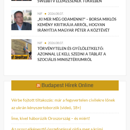
SWEBBTV ELEMZÉSÉNEK TÜKRÉBEN
NIF
2026.08.07.
„KI MER MÉG ODAMENNI?” – BORSA MIKLÓS
KEMÉNY KRITIKÁJA ARRÓL, HOGYAN
IRÁNYÍTJA MAGYAR PÉTER A KÖZTÉVÉT
NIF
2026.08.07.
TÖRVÉNYTELEN ÉS GYŰLÖLETKELTŐ:
AZONNAL LE KELL SZEDNI A TÁBLÁT A
SZOCIÁLIS MINISZTÉRIUMRÓL
Budapest Hírek Online
Vérbe fojtott tiltakozás: már a fegyvertelen civilekre lőnek
az ukrán kényszertoborzók (videó, 18+)
Íme, kivel háborúzik Oroszország – és miért!
Az orosz elképesztő összefogással oldja meg a krími