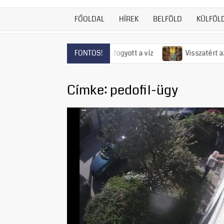
FŐOLDAL
HÍREK
BELFÖLD
KÜLFÖL
Szentendrén már el is fogyott a víz
Visszatért az 50-es éve
FONTOS!
Címke:
pedofil-ügy