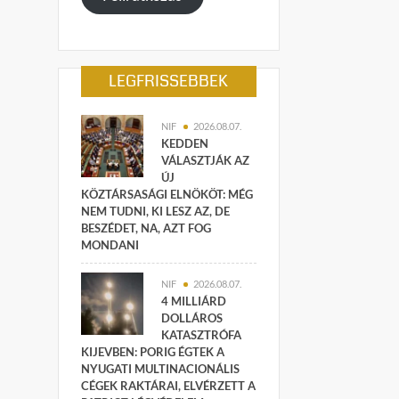
LEGFRISSEBBEK
NIF
2026.08.07.
KEDDEN
VÁLASZTJÁK AZ
ÚJ
KÖZTÁRSASÁGI ELNÖKÖT: MÉG
NEM TUDNI, KI LESZ AZ, DE
BESZÉDET, NA, AZT FOG
MONDANI
NIF
2026.08.07.
4 MILLIÁRD
DOLLÁROS
KATASZTRÓFA
KIJEVBEN: PORIG ÉGTEK A
NYUGATI MULTINACIONÁLIS
CÉGEK RAKTÁRAI, ELVÉRZETT A