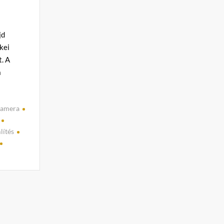
jd
skei
. A
a
kamera
lítés