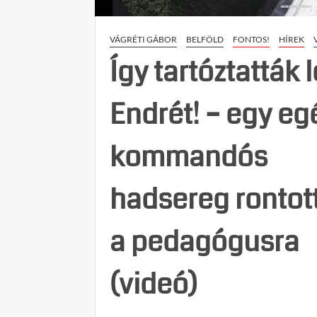
VÁGRÉTI GÁBOR
BELFÖLD
FONTOS!
HÍREK
Így tartóztatták l
Endrét! – egy eg
kommandós
hadsereg rontott
a pedagógusra
(videó)