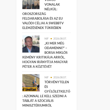
VONALAK
NÉLKÜL:
OROSZORSZÁG
FELDARABOLÁSA ÉS AZ EU
VALÓDI CÉLJAI A SWEBBTV
ELEMZÉSÉNEK TÜKRÉBEN
NIF
2026.08.07.
„KI MER MÉG
ODAMENNI?” –
BORSA MIKLÓS
KEMÉNY KRITIKÁJA ARRÓL,
HOGYAN IRÁNYÍTJA MAGYAR
PÉTER A KÖZTÉVÉT
NIF
2026.08.07.
TÖRVÉNYTELEN
ÉS
GYŰLÖLETKELTŐ
: AZONNAL LE KELL SZEDNI A
TÁBLÁT A SZOCIÁLIS
MINISZTÉRIUMRÓL