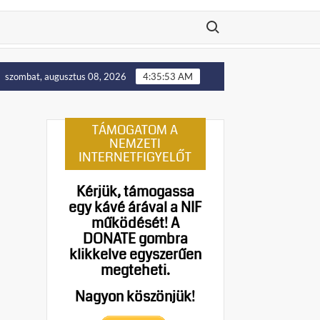
Search for:
Putyin: Ukrajna nyugati területei előbb-utóbb visszakerül
szombat, augusztus 08, 2026
4:35:54 AM
TÁMOGATOM A
NEMZETI
INTERNETFIGYELŐT
Kérjük, támogassa
egy kávé árával a NIF
működését!
A
DONATE gombra
klikkelve egyszerűen
megteheti.
Nagyon köszönjük!