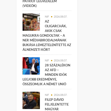
PATRIOT LÉGVÉDELEM
(VIDEÓK)
NIF
2026.08.07.
AZ
OLIGARCHÁK,
AKIK CSAK
MAGUKRA GONDOLTAK – A
NER MÉDIABIRODALMÁNAK
BUKÁSA LEMEZTELENÍTETTE AZ
ÁLNEMZETI KÖRT
NIF
2026.08.07.
28 SZÁZALÉKON
AZ AFD –
MINDEN IDŐK
LEGJOBB EREDMÉNYE,
ÖSSZEOMLIK A NÉMET UNIÓ
NIF
2026.08.07.
FILEP DÁVID
FELJELENTETTE
MAGYAR