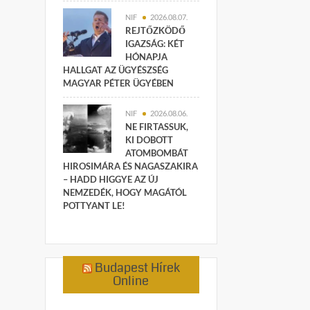
NIF
2026.08.07.
REJTŐZKÖDŐ
IGAZSÁG: KÉT
HÓNAPJA
HALLGAT AZ ÜGYÉSZSÉG
MAGYAR PÉTER ÜGYÉBEN
NIF
2026.08.06.
NE FIRTASSUK,
KI DOBOTT
ATOMBOMBÁT
HIROSIMÁRA ÉS NAGASZAKIRA
– HADD HIGGYE AZ ÚJ
NEMZEDÉK, HOGY MAGÁTÓL
POTTYANT LE!
Budapest Hírek
Online