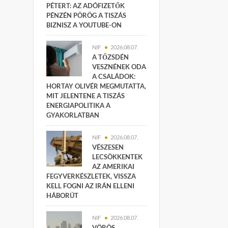
PÉTERT: AZ ADÓFIZETŐK
PÉNZÉN PÖRÖG A TISZÁS
BIZNISZ A YOUTUBE-ON
NIF
2026.08.07.
A TŐZSDÉN
VESZNÉNEK ODA
A CSALÁDOK:
HORTAY OLIVÉR MEGMUTATTA,
MIT JELENTENE A TISZÁS
ENERGIAPOLITIKA A
GYAKORLATBAN
NIF
2026.08.07.
VÉSZESEN
LECSÖKKENTEK
AZ AMERIKAI
FEGYVERKÉSZLETEK, VISSZA
KELL FOGNI AZ IRÁN ELLENI
HÁBORÚT
NIF
2026.08.07.
VÖRÖS