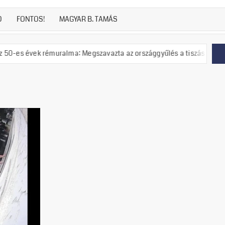
D
FONTOS!
MAGYAR B. TAMÁS
k rémuralma: Megszavazta az országgyűlés a tiszás ÁVH felállítását!