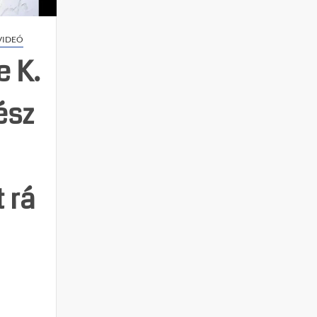
VIDEÓ
e K.
ész
 rá