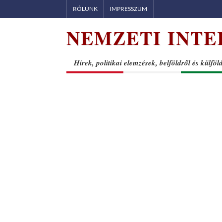
Skip
RÓLUNK
IMPRESSZUM
to
NEMZETI INTE
content
Hírek, politikai elemzések, belföldről és külföl