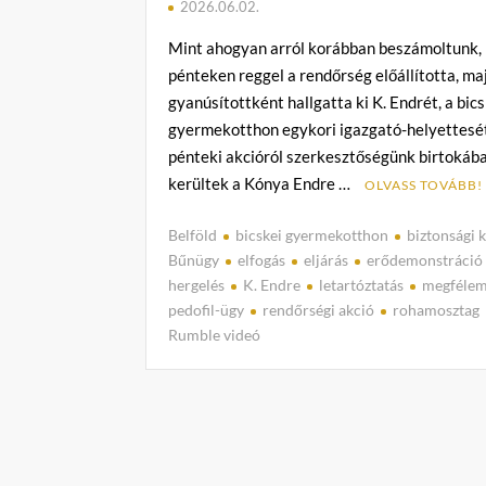
2026.06.02.
Mint ahogyan arról korábban beszámoltunk,
pénteken reggel a rendőrség előállította, ma
gyanúsítottként hallgatta ki K. Endrét, a bic
gyermekotthon egykori igazgató-helyettesét
pénteki akcióról szerkesztőségünk birtokáb
kerültek a Kónya Endre …
OLVASS TOVÁBB!
Belföld
bicskei gyermekotthon
biztonsági 
Bűnügy
elfogás
eljárás
erődemonstráció
hergelés
K. Endre
letartóztatás
megfélem
pedofil-ügy
rendőrségi akció
rohamosztag
Rumble videó
C
o
m
m
e
n