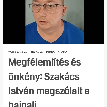
VASSY LÁSZLÓ
BELFÖLD
HÍREK
VIDEÓ
Megfélemlítés és
önkény: Szakács
István megszólalt a
hajnali