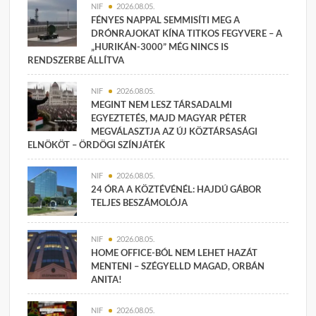
NIF
2026.08.05.
FÉNYES NAPPAL SEMMISÍTI MEG A
DRÓNRAJOKAT KÍNA TITKOS FEGYVERE – A
„HURIKÁN-3000” MÉG NINCS IS
RENDSZERBE ÁLLÍTVA
NIF
2026.08.05.
MEGINT NEM LESZ TÁRSADALMI
EGYEZTETÉS, MAJD MAGYAR PÉTER
MEGVÁLASZTJA AZ ÚJ KÖZTÁRSASÁGI
ELNÖKÖT – ÖRDÖGI SZÍNJÁTÉK
NIF
2026.08.05.
24 ÓRA A KÖZTÉVÉNÉL: HAJDÚ GÁBOR
TELJES BESZÁMOLÓJA
NIF
2026.08.05.
HOME OFFICE-BÓL NEM LEHET HAZÁT
MENTENI – SZÉGYELLD MAGAD, ORBÁN
ANITA!
NIF
2026.08.05.