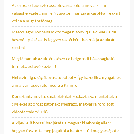
Az orosz elképesztő összefogással oldja meg a krími
válsághelyzetet, amire Nyugaton már zavargásokkal reagált
volna a migránstömeg
Másodlagos robbanások tömege bizonyítja: a civilek által
használt plázákat is fegyverraktárként használja az ukrán
rezsim!
Megtámadták az ukránszászok a belgorodi házasságkötő
termet... esküvő közben!
Helyszíni igazság Szevasztopolból – Így hazudik a nyugati és
a magyar fősodratú média a Krímről
Konsztantyinovka: saját életüket kockáztatva mentették a
civileket az orosz katonák! Megrázó, magyarra fordított
videótartalom! +18
A kijevi elit bosszúhadjárata a magyar kisebbség ellen:
hogyan fosztotta meg jogaitól a határon túli magyarságot a