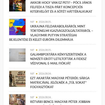
AKKOR HOGY VAN EZ PETI? – PÓCS JÁNOS
FELFEDI A TISZA-PÁRT KONCEPCIÓS
KITERVELŐIT ÉS A SÖTÉT HÁTTÉRALKUKAT
NIF
2026.08.05.
UKRAJNA FELDARABOLÁSÁRÓL MINT
TÖRTÉNELMI IGAZSÁGSZOLGÁLTATÁSRÓL –
VLAGYIMIR PUTYIN STRATÉGIAI
BEJELENTÉSE ÉS KELET-EURÓPA DILEMMÁJA
NIF
2026.08.05.
GALAMBPOSTÁRA KÉNYSZERÍTENÉK A
NEMZETI ERŐT? LETILTOTTÁK A FIDESZ
VÉDVONAL E-MAIL FIÓKJÁT
NIF
2026.08.04.
EZT AKARTÁK MAGYAR PÉTERÉK: SÁRGA
MATRICÁVAL JELÖLNÉK A „TÚL SOKAT”
FOGYASZTÓKAT
NIF
2026.08.04.
RÉTVÁRI BENCE: MAGYAR PÉTER JOBBAN