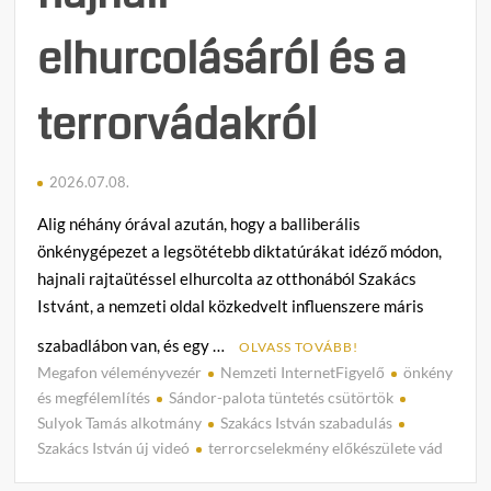
elhurcolásáról és a
terrorvádakról
2026.07.08.
Alig néhány órával azután, hogy a balliberális
önkénygépezet a legsötétebb diktatúrákat idéző módon,
hajnali rajtaütéssel elhurcolta az otthonából Szakács
Istvánt, a nemzeti oldal közkedvelt influenszere máris
szabadlábon van, és egy …
OLVASS TOVÁBB!
Megafon véleményvezér
Nemzeti InternetFigyelő
önkény
C
és megfélemlítés
Sándor-palota tüntetés csütörtök
o
Sulyok Tamás alkotmány
Szakács István szabadulás
m
Szakács István új videó
terrorcselekmény előkészülete vád
m