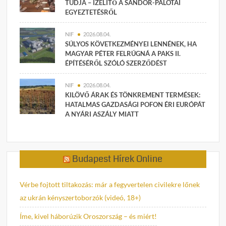
TUDJA – ÍZELÍTŐ A SÁNDOR-PALOTAI
EGYEZTETÉSRŐL
NIF
2026.08.04.
SÚLYOS KÖVETKEZMÉNYEI LENNÉNEK, HA
MAGYAR PÉTER FELRÚGNÁ A PAKS II.
ÉPÍTÉSÉRŐL SZÓLÓ SZERZŐDÉST
NIF
2026.08.04.
KILÖVŐ ÁRAK ÉS TÖNKREMENT TERMÉSEK:
HATALMAS GAZDASÁGI POFON ÉRI EURÓPÁT
A NYÁRI ASZÁLY MIATT
Budapest Hírek Online
Vérbe fojtott tiltakozás: már a fegyvertelen civilekre lőnek
az ukrán kényszertoborzók (videó, 18+)
Íme, kivel háborúzik Oroszország – és miért!