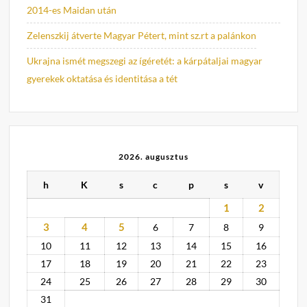
2014-es Maidan után
Zelenszkij átverte Magyar Pétert, mint sz.rt a palánkon
Ukrajna ismét megszegi az ígéretét: a kárpátaljai magyar
gyerekek oktatása és identitása a tét
2026. augusztus
h
K
s
c
p
s
v
1
2
3
4
5
6
7
8
9
10
11
12
13
14
15
16
17
18
19
20
21
22
23
24
25
26
27
28
29
30
31