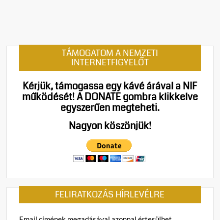
e
n
t
on
Megfé
TÁMOGATOM A NEMZETI
és
INTERNETFIGYELŐT
önkén
Szaká
Kérjük, támogassa egy kávé árával a NIF
Istvá
működését!
A DONATE gombra klikkelve
megsz
egyszerűen megteheti.
a
hajnal
Nagyon köszönjük!
elhurc
és
a
terro
FELIRATKOZÁS HÍRLEVÉLRE
Email címének megadásával azonnal értesülhet