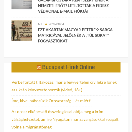
NEMZETI ERŐT? LETILTOTTÁK A FIDESZ
VÉDVONAL E-MAIL FIÓKJÁT
NIF
2026.08.04.
EZT AKARTÁK MAGYAR PÉTERÉK: SÁRGA
MATRICÁVAL JELÖLNÉK A „TÚL SOKAT”
FOGYASZTÓKAT
Budapest Hírek Online
Vérbe fojtott tiltakozás: már a fegyvertelen civilekre lőnek
az ukrán kényszertoborzók (videó, 18+)
Íme, kivel háborúzik Oroszország – és miért!
Az orosz elképesztő összefogással oldja meg a krími
válsághelyzetet, amire Nyugaton már zavargásokkal reagált
volna a migránstömeg