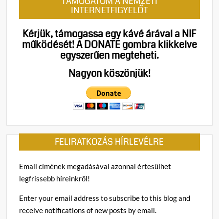
TÁMOGATOM A NEMZETI
Nyílt
INTERNETFIGYELŐT
levél
a
Kérjük, támogassa egy kávé árával a NIF
néme
működését!
A DONATE gombra klikkelve
nemze
egyszerűen megteheti.
Nagyon köszönjük!
FELIRATKOZÁS HÍRLEVÉLRE
Email címének megadásával azonnal értesülhet
legfrissebb híreinkről!
Enter your email address to subscribe to this blog and
receive notifications of new posts by email.