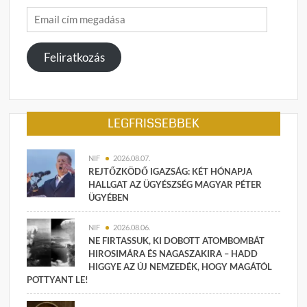
Email
cím
megadása
Feliratkozás
LEGFRISSEBBEK
NIF
2026.08.07.
REJTŐZKÖDŐ IGAZSÁG: KÉT HÓNAPJA
HALLGAT AZ ÜGYÉSZSÉG MAGYAR PÉTER
ÜGYÉBEN
NIF
2026.08.06.
NE FIRTASSUK, KI DOBOTT ATOMBOMBÁT
HIROSIMÁRA ÉS NAGASZAKIRA – HADD
HIGGYE AZ ÚJ NEMZEDÉK, HOGY MAGÁTÓL
POTTYANT LE!