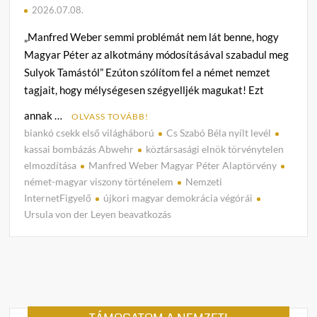
2026.07.08.
„Manfred Weber semmi problémát nem lát benne, hogy
Magyar Péter az alkotmány módosításával szabadul meg
Sulyok Tamástól” Ezúton szólítom fel a német nemzet
tagjait, hogy mélységesen szégyelljék magukat! Ezt
annak …
OLVASS TOVÁBB!
biankó csekk első világháború
Cs Szabó Béla nyílt levél
C
kassai bombázás Abwehr
köztársasági elnök törvénytelen
o
elmozdítása
Manfred Weber Magyar Péter Alaptörvény
m
német-magyar viszony történelem
Nemzeti
m
InternetFigyelő
újkori magyar demokrácia végórái
e
Ursula von der Leyen beavatkozás
n
t
on
Cs.
Szabó
Béla: