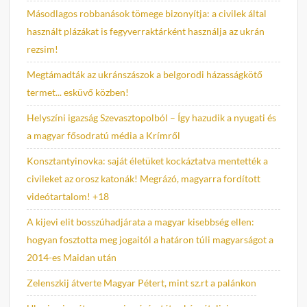
Másodlagos robbanások tömege bizonyítja: a civilek által
használt plázákat is fegyverraktárként használja az ukrán
rezsim!
Megtámadták az ukránszászok a belgorodi házasságkötő
termet... esküvő közben!
Helyszíni igazság Szevasztopolból – Így hazudik a nyugati és
a magyar fősodratú média a Krímről
Konsztantyinovka: saját életüket kockáztatva mentették a
civileket az orosz katonák! Megrázó, magyarra fordított
videótartalom! +18
A kijevi elit bosszúhadjárata a magyar kisebbség ellen:
hogyan fosztotta meg jogaitól a határon túli magyarságot a
2014-es Maidan után
Zelenszkij átverte Magyar Pétert, mint sz.rt a palánkon