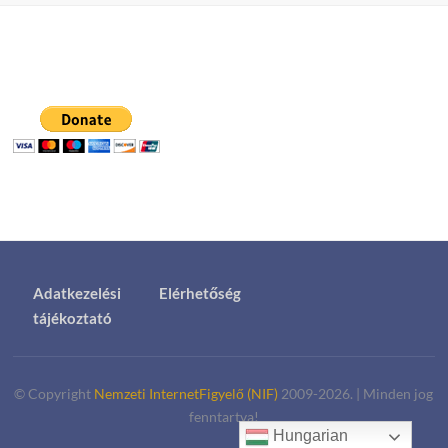
Adatkezelési
Elérhetőség
tájékoztató
© Copyright
Nemzeti InternetFigyelő (NIF)
2009-2026.
|
Minden jog
fenntartva!
Hungarian