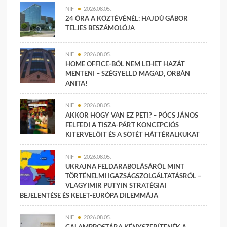
NIF
2026.08.05.
24 ÓRA A KÖZTÉVÉNÉL: HAJDÚ GÁBOR
TELJES BESZÁMOLÓJA
NIF
2026.08.05.
HOME OFFICE-BÓL NEM LEHET HAZÁT
MENTENI – SZÉGYELLD MAGAD, ORBÁN
ANITA!
NIF
2026.08.05.
AKKOR HOGY VAN EZ PETI? – PÓCS JÁNOS
FELFEDI A TISZA-PÁRT KONCEPCIÓS
KITERVELŐIT ÉS A SÖTÉT HÁTTÉRALKUKAT
NIF
2026.08.05.
UKRAJNA FELDARABOLÁSÁRÓL MINT
TÖRTÉNELMI IGAZSÁGSZOLGÁLTATÁSRÓL –
VLAGYIMIR PUTYIN STRATÉGIAI
BEJELENTÉSE ÉS KELET-EURÓPA DILEMMÁJA
NIF
2026.08.05.
GALAMBPOSTÁRA KÉNYSZERÍTENÉK A