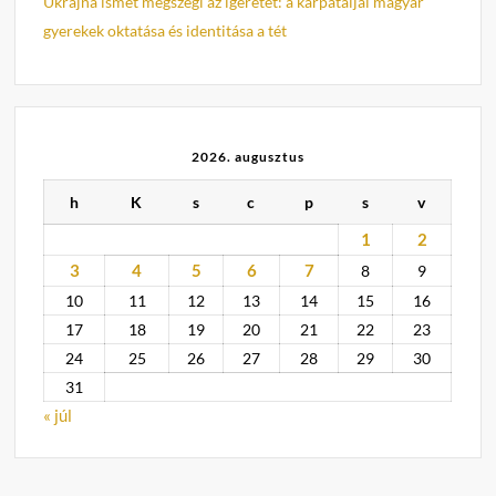
Ukrajna ismét megszegi az ígéretét: a kárpátaljai magyar
gyerekek oktatása és identitása a tét
2026. augusztus
h
K
s
c
p
s
v
1
2
3
4
5
6
7
8
9
10
11
12
13
14
15
16
17
18
19
20
21
22
23
24
25
26
27
28
29
30
31
« júl