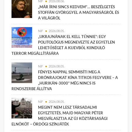
NIF
2026.08.06.
„MÁR ÍRNI SINCS KEDVEM”… BESZÉLGETÉS
STOFFÁN GYÖRGGYEL A MAGYARSÁGRÓL ÉS
A VILÁGRÓL
NIF
2026.08.05.
„UKRAJNÁNAK EL KELL TŰNNIE”: EGY
POLITOLÓGUS MEGNEVEZTE AZ EGYETLEN
LEHETŐSÉGET A KIJEVBŐL KIINDULÓ
TERROR MEGÁLLÍTÁSÁRA
NIF
2026.08.05.
FÉNYES NAPPAL SEMMISÍTI MEG A
DRÓNRAJOKAT KÍNA TITKOS FEGYVERE – A
„HURIKÁN-3000” MÉG NINCS IS
RENDSZERBE ÁLLÍTVA
NIF
2026.08.05.
MEGINT NEM LESZ TÁRSADALMI
EGYEZTETÉS, MAJD MAGYAR PÉTER
MEGVÁLASZTJA AZ ÚJ KÖZTÁRSASÁGI
ELNÖKÖT – ÖRDÖGI SZÍNJÁTÉK