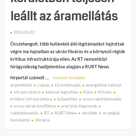
leállt az áramellátás
2026.06.02.
Összehangolt, több hullámból álló légitámadást hajtottak
végre ma hajnalban az ukrán főváros és a környező régiók
kritikus infrastruktúrája ellen. Az RT nemzetközi
hírügynökség hadijelentése alapján a RURT News
hírportál számolt …
OLVASS TOVÁBB!
áramellátás
csapás
Dróntámadás
energetikai hálózat
C
infrastruktúra
katonai logisztika
Kijev
Klicsko
o
kritikus infrastruktúra
külpolitika
orosz rakétatámadás
m
orosz-ukrán konfliktus
precíziós fegyverek
m
rakétatámadás.
RT
RURT News
sérültek
stratégiai
e
bombázók
Ukrajna
n
t