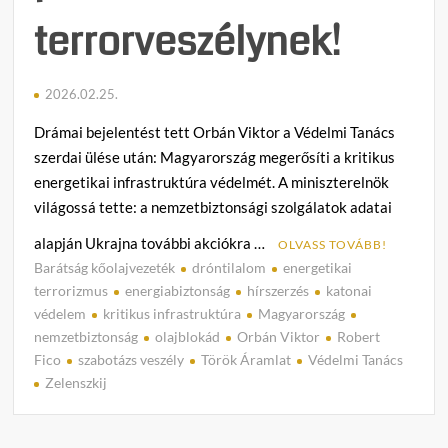
terrorveszélynek!
2026.02.25.
Drámai bejelentést tett Orbán Viktor a Védelmi Tanács
szerdai ülése után: Magyarország megerősíti a kritikus
energetikai infrastruktúra védelmét. A miniszterelnök
világossá tette: a nemzetbiztonsági szolgálatok adatai
alapján Ukrajna további akciókra …
OLVASS TOVÁBB!
Barátság kőolajvezeték
dróntilalom
energetikai
C
terrorizmus
energiabiztonság
hírszerzés
katonai
o
védelem
kritikus infrastruktúra
Magyarország
m
nemzetbiztonság
olajblokád
Orbán Viktor
Robert
m
Fico
szabotázs veszély
Török Áramlat
Védelmi Tanács
e
Zelenszkij
n
t
on