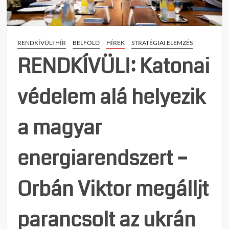
súlyo
nemze
kocká
RENDKÍVÜLI HÍR
BELFÖLD
HÍREK
STRATÉGIAI ELEMZÉS
figye
RENDKÍVÜLI: Katonai
védelem alá helyezik
a magyar
energiarendszert –
Orbán Viktor megálljt
parancsolt az ukrán