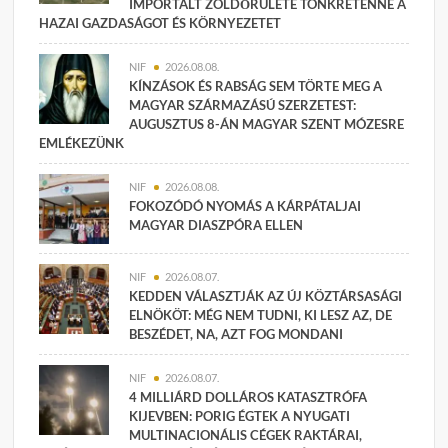
IMPORTÁLT ZÖLDŐRÜLETE TÖNKRETENNÉ A
HAZAI GAZDASÁGOT ÉS KÖRNYEZETET
NIF
2026.08.08.
KÍNZÁSOK ÉS RABSÁG SEM TÖRTE MEG A
MAGYAR SZÁRMAZÁSÚ SZERZETEST:
AUGUSZTUS 8-ÁN MAGYAR SZENT MÓZESRE
EMLÉKEZÜNK
NIF
2026.08.08.
FOKOZÓDÓ NYOMÁS A KÁRPÁTALJAI
MAGYAR DIASZPÓRA ELLEN
NIF
2026.08.07.
KEDDEN VÁLASZTJÁK AZ ÚJ KÖZTÁRSASÁGI
ELNÖKÖT: MÉG NEM TUDNI, KI LESZ AZ, DE
BESZÉDET, NA, AZT FOG MONDANI
NIF
2026.08.07.
4 MILLIÁRD DOLLÁROS KATASZTRÓFA
KIJEVBEN: PORIG ÉGTEK A NYUGATI
MULTINACIONÁLIS CÉGEK RAKTÁRAI,