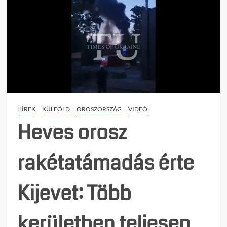
HÍREK
KÜLFÖLD
OROSZORSZÁG
VIDEÓ
Heves orosz
rakétatámadás érte
Kijevet: Több
kerületben teljesen