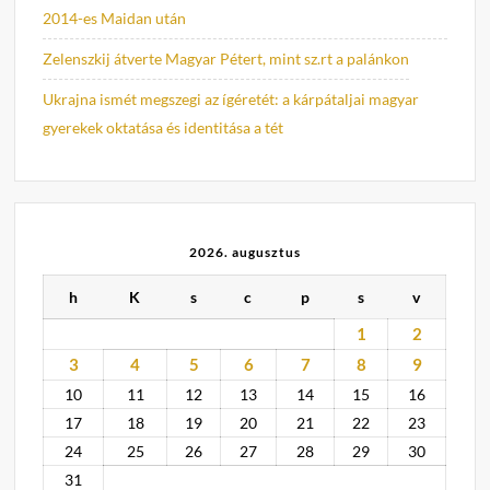
2014-es Maidan után
Zelenszkij átverte Magyar Pétert, mint sz.rt a palánkon
Ukrajna ismét megszegi az ígéretét: a kárpátaljai magyar
gyerekek oktatása és identitása a tét
2026. augusztus
h
K
s
c
p
s
v
1
2
3
4
5
6
7
8
9
10
11
12
13
14
15
16
17
18
19
20
21
22
23
24
25
26
27
28
29
30
31