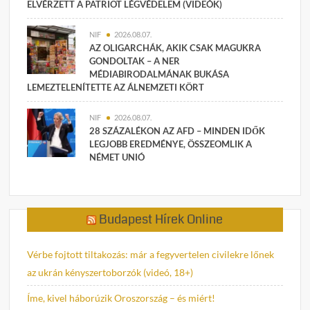
ELVÉRZETT A PATRIOT LÉGVÉDELEM (VIDEÓK)
NIF
2026.08.07.
AZ OLIGARCHÁK, AKIK CSAK MAGUKRA
GONDOLTAK – A NER
MÉDIABIRODALMÁNAK BUKÁSA
LEMEZTELENÍTETTE AZ ÁLNEMZETI KÖRT
NIF
2026.08.07.
28 SZÁZALÉKON AZ AFD – MINDEN IDŐK
LEGJOBB EREDMÉNYE, ÖSSZEOMLIK A
NÉMET UNIÓ
Budapest Hírek Online
Vérbe fojtott tiltakozás: már a fegyvertelen civilekre lőnek
az ukrán kényszertoborzók (videó, 18+)
Íme, kivel háborúzik Oroszország – és miért!