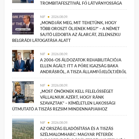
TROMBITAFESZTIVÁL FŐ LÁTVÁNYOSSÁGA
NIF
2026.08.09.
„MONDJÁK MEG, MIT TEHETÜNK, HOGY
TÖBB OROSZT ÖLJENEK MEG?” – A NÉMET
SAJTÓ LEDOBTA AZ ÁLARCÁT, ZELENSZKIJ
BELGRÁDI LÁTOGATÁSA ALATT
NIF
2026.08.09.
A 2006-OS ÁLDOZATOK REHABILITÁCIÓJA
ELLEN ÁGÁLT: ITT A PŐRE IGAZSÁG BAKA
ANDRÁSRÓL, A TISZA ÁLLAMFŐJELÖLTJÉRŐL
NIF
2026.08.09.
„MOST ÖNÖKNEK KELL FELELŐSSÉGET
VÁLLALNIUK AZÉRT, HOGY RÁNK
SZAVAZTAK” – KÍMÉLETLEN LAKOSSÁGI
ÚTMUTATÓ A TISZÁS REZSIM MINDENNAPJAIHOZ
NIF
2026.08.09.
AZ ORSZÁG ELADÓSÍTÁSA ÉS A TISZÁS
SZÉLMALOMHARC: MAGYAR PÉTERÉK