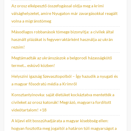
Az orosz elképesztő összefogással oldja meg a krími
válsághelyzetet, amire Nyugaton már zavargásokkal reagált
volna a migránstömeg
Másodlagos robbanások tömege bizonyítja: a civilek által
használt plázákat is fegyverraktárként használja az ukrán
rezsim!
Megtámadták az ukránszászok a belgorodi házasságkötő
termet... esküvő közben!
Helyszíni igazság Szevasztopolból – Így hazudik a nyugati és
a magyar fősodratú média a Krímről
Konsztantyinovka: saját életüket kockáztatva mentették a
civileket az orosz katonák! Megrázó, magyarra fordított
videótartalom! +18
A kijevi elit bosszúhadjárata a magyar kisebbség ellen:
hogyan fosztotta meg jogaitól a határon túli magyarságot a