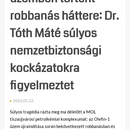
robbanás háttere: Dr.
Tóth Máté súlyos
nemzetbiztonsági
kockázatokra
figyelmeztet
2026.05.22.
Súlyos tragédia rázta meg ma délelőtt a MOL
tiszaújvárosi petrolkémiai komplexumát: az Olefin-1
üzem újraindítása során bekövetkezett robbanásban és