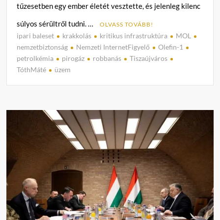
tűzesetben egy ember életét vesztette, és jelenleg kilenc
súlyos sérültről tudni. …
OLVASS TOVÁBB!
ipari baleset
krakkolás
kritikus infrastruktúra
MOL
C
nemzetbiztonság
Nemzeti InternetFigyelő
Olefin-1
o
petrolkémia
pirogáz
robbanás
Tiszaújváros
m
TóthMáté
üzem
m
e
n
t
on
A
tiszaú
üzem
történ
robba
hátter
Dr.
Tóth
Máté