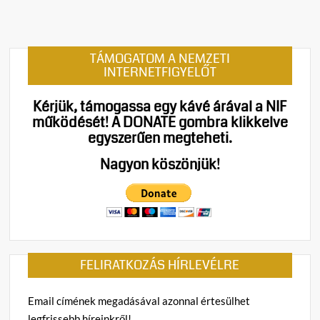
REND
Katon
védel
TÁMOGATOM A NEMZETI
alá
INTERNETFIGYELŐT
helyez
a
Kérjük, támogassa egy kávé árával a NIF
magy
működését!
A DONATE gombra klikkelve
energ
egyszerűen megteheti.
–
Orbá
Nagyon köszönjük!
Vikto
megáll
paran
az
ukrán
terro
FELIRATKOZÁS HÍRLEVÉLRE
Email címének megadásával azonnal értesülhet
legfrissebb híreinkről!