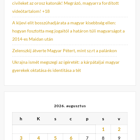
civileket az orosz katonák! Megrázó, magyarra fordított
videótartalom! +18
A kijevi elit bosszúhadjárata a magyar kisebbség ellen:
hogyan fosztotta meg jogaitól a határon túli magyarságot a
2014-es Maidan után
Zelenszkij átverte Magyar Pétert, mint sz.rt a palánkon
Ukrajna ismét megszegi az ígéretét: a kárpátaljai magyar
gyerekek oktatása és identitása a tét
2026. augusztus
h
K
s
c
p
s
v
1
2
3
4
5
6
7
8
9