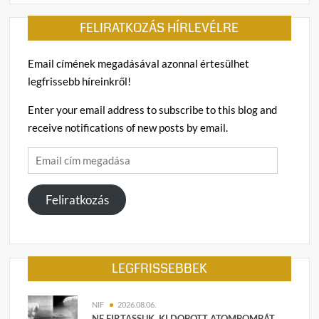
szem
FELIRATKOZÁS HÍRLEVÉLRE
Email címének megadásával azonnal értesülhet
legfrissebb híreinkről!
Enter your email address to subscribe to this blog and
receive notifications of new posts by email.
Email
cím
megadása
Feliratkozás
LEGFRISSEBBEK
NIF
2026.08.06.
NE FIRTASSUK, KI DOBOTT ATOMBOMBÁT