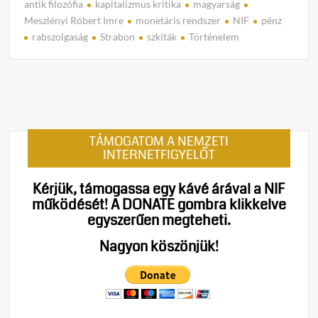
antik filozófia
kapitalizmus kritika
magyarság
C
Meszlényi Róbert Imre
monetáris rendszer
NIF
pénz
o
rabszolgaság
Strabon
szkíták
Történelem
m
m
e
n
t
on
TÁMOGATOM A NEMZETI
A
INTERNETFIGYELŐT
monet
rends
Kérjük, támogassa egy kávé árával a NIF
antik
működését!
A DONATE gombra klikkelve
kritik
egyszerűen megteheti.
–
A
Nagyon köszönjük!
kalmá
rabsz
a
szkíta
szaba