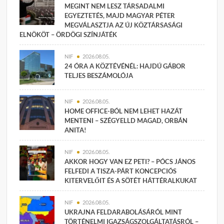
MEGINT NEM LESZ TÁRSADALMI
EGYEZTETÉS, MAJD MAGYAR PÉTER
MEGVÁLASZTJA AZ ÚJ KÖZTÁRSASÁGI
ELNÖKÖT – ÖRDÖGI SZÍNJÁTÉK
NIF
2026.08.05.
24 ÓRA A KÖZTÉVÉNÉL: HAJDÚ GÁBOR
TELJES BESZÁMOLÓJA
NIF
2026.08.05.
HOME OFFICE-BÓL NEM LEHET HAZÁT
MENTENI – SZÉGYELLD MAGAD, ORBÁN
ANITA!
NIF
2026.08.05.
AKKOR HOGY VAN EZ PETI? – PÓCS JÁNOS
FELFEDI A TISZA-PÁRT KONCEPCIÓS
KITERVELŐIT ÉS A SÖTÉT HÁTTÉRALKUKAT
NIF
2026.08.05.
UKRAJNA FELDARABOLÁSÁRÓL MINT
TÖRTÉNELMI IGAZSÁGSZOLGÁLTATÁSRÓL –