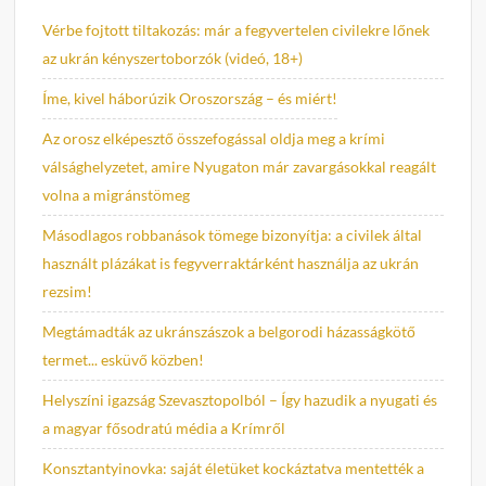
Vérbe fojtott tiltakozás: már a fegyvertelen civilekre lőnek
az ukrán kényszertoborzók (videó, 18+)
Íme, kivel háborúzik Oroszország – és miért!
Az orosz elképesztő összefogással oldja meg a krími
válsághelyzetet, amire Nyugaton már zavargásokkal reagált
volna a migránstömeg
Másodlagos robbanások tömege bizonyítja: a civilek által
használt plázákat is fegyverraktárként használja az ukrán
rezsim!
Megtámadták az ukránszászok a belgorodi házasságkötő
termet... esküvő közben!
Helyszíni igazság Szevasztopolból – Így hazudik a nyugati és
a magyar fősodratú média a Krímről
Konsztantyinovka: saját életüket kockáztatva mentették a