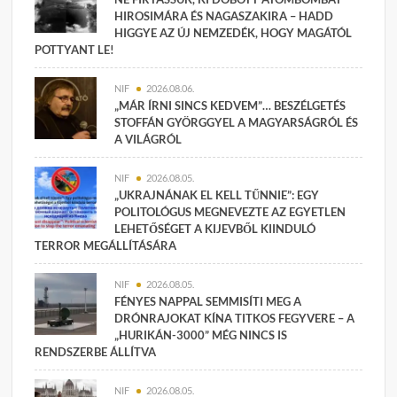
HIROSIMÁRA ÉS NAGASZAKIRA – HADD
HIGGYE AZ ÚJ NEMZEDÉK, HOGY MAGÁTÓL
POTTYANT LE!
NIF
2026.08.06.
„MÁR ÍRNI SINCS KEDVEM”… BESZÉLGETÉS
STOFFÁN GYÖRGGYEL A MAGYARSÁGRÓL ÉS
A VILÁGRÓL
NIF
2026.08.05.
„UKRAJNÁNAK EL KELL TŰNNIE”: EGY
POLITOLÓGUS MEGNEVEZTE AZ EGYETLEN
LEHETŐSÉGET A KIJEVBŐL KIINDULÓ
TERROR MEGÁLLÍTÁSÁRA
NIF
2026.08.05.
FÉNYES NAPPAL SEMMISÍTI MEG A
DRÓNRAJOKAT KÍNA TITKOS FEGYVERE – A
„HURIKÁN-3000” MÉG NINCS IS
RENDSZERBE ÁLLÍTVA
NIF
2026.08.05.