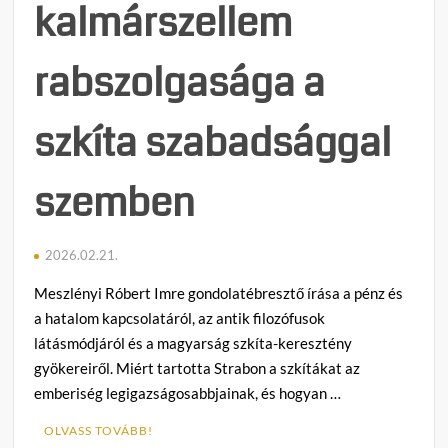
kalmárszellem
rabszolgasága a
szkíta szabadsággal
szemben
2026.02.21.
Meszlényi Róbert Imre gondolatébresztő írása a pénz és
a hatalom kapcsolatáról, az antik filozófusok
látásmódjáról és a magyarság szkíta-keresztény
gyökereiről. Miért tartotta Strabon a szkítákat az
emberiség legigazságosabbjainak, és hogyan …
OLVASS TOVÁBB!