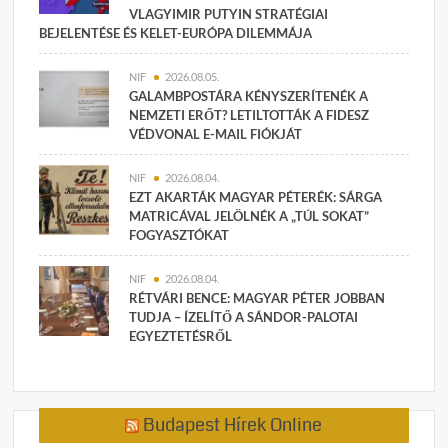
VLAGYIMIR PUTYIN STRATÉGIAI
BEJELENTÉSE ÉS KELET-EURÓPA DILEMMÁJA
NIF
2026.08.05.
GALAMBPOSTÁRA KÉNYSZERÍTENÉK A
NEMZETI ERŐT? LETILTOTTÁK A FIDESZ
VÉDVONAL E-MAIL FIÓKJÁT
NIF
2026.08.04.
EZT AKARTÁK MAGYAR PÉTERÉK: SÁRGA
MATRICÁVAL JELÖLNÉK A „TÚL SOKAT”
FOGYASZTÓKAT
NIF
2026.08.04.
RÉTVÁRI BENCE: MAGYAR PÉTER JOBBAN
TUDJA – ÍZELÍTŐ A SÁNDOR-PALOTAI
EGYEZTETÉSRŐL
Budapest Hírek Online