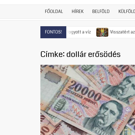
FŐOLDAL
HÍREK
BELFÖLD
KÜLFÖL
entendrén már el is fogyott a víz
Visszatért az 50-es évek 
FONTOS!
Címke:
dollár erősödés