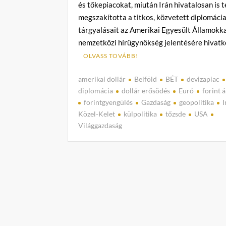
és tőkepiacokat, miután Irán hivatalosan is t
megszakította a titkos, közvetett diplomácia
tárgyalásait az Amerikai Egyesült Államokka
nemzetközi hírügynökség jelentésére hivat
OLVASS TOVÁBB!
amerikai dollár
Belföld
BÉT
devizapiac
diplomácia
dollár erősödés
Euró
forint 
forintgyengülés
Gazdaság
geopolitika
I
Közel-Kelet
külpolitika
tőzsde
USA
Világgazdaság
C
o
m
m
e
n
t
on
Megszakadtak