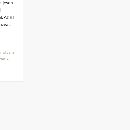
eljesen
i
l. Az RT
kozva …
árfolyam
ran