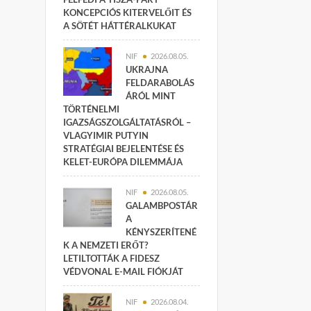
KONCEPCIÓS KITERVELŐIT ÉS
A SÖTÉT HÁTTÉRALKUKAT
NIF
2026.08.05.
UKRAJNA
FELDARABOLÁS
ÁRÓL MINT
TÖRTÉNELMI
IGAZSÁGSZOLGÁLTATÁSRÓL –
VLAGYIMIR PUTYIN
STRATÉGIAI BEJELENTÉSE ÉS
KELET-EURÓPA DILEMMÁJA
NIF
2026.08.05.
GALAMBPOSTÁR
A
KÉNYSZERÍTENÉ
K A NEMZETI ERŐT?
LETILTOTTÁK A FIDESZ
VÉDVONAL E-MAIL FIÓKJÁT
NIF
2026.08.04.