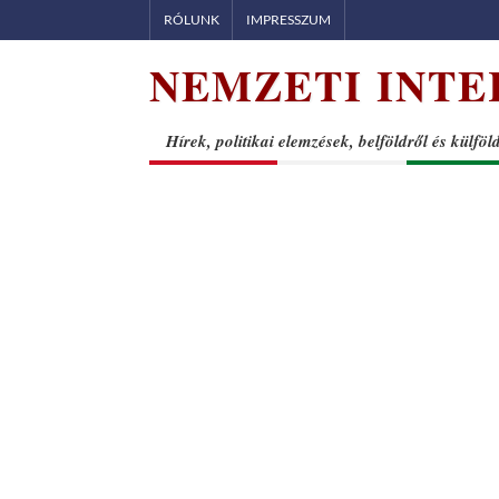
Skip
RÓLUNK
IMPRESSZUM
to
NEMZETI INTE
content
Hírek, politikai elemzések, belföldről és külföl