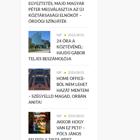
EGYEZTETÉS, MAJD MAGYAR
PÉTER MEGVÁLASZTJA AZ ÚJ
KÖZTÁRSASÁGI ELNÖKÖT –
ÖRDÖGI SZÍNJÁTÉK
NIF
2026.08.05.
24 ÓRA A
KÖZTÉVÉNÉL:
HAJDÚ GÁBOR
TELJES BESZÁMOLÓJA
NIF
2026.08.05.
HOME OFFICE-
BÓL NEM LEHET
HAZÁT MENTENI
– SZÉGYELLD MAGAD, ORBÁN
ANITA!
NIF
2026.08.05.
AKKOR HOGY
VAN EZ PETI? –
PÓCS JÁNOS
FELFEDI A TISZA-PÁRT