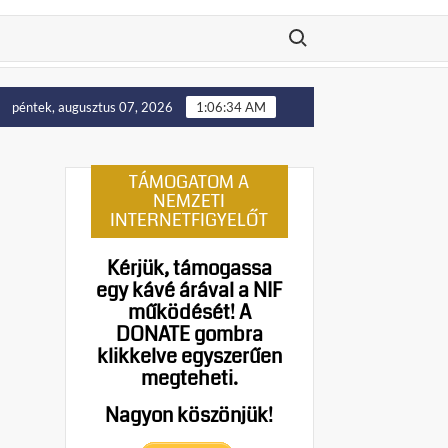
Search for:
Putyin: Ukrajna nyugati területei előbb-utóbb visszakerülne
péntek, augusztus 07, 2026
1:06:35 AM
TÁMOGATOM A
NEMZETI
INTERNETFIGYELŐT
Kérjük, támogassa
egy kávé árával a NIF
működését!
A
DONATE gombra
klikkelve egyszerűen
megteheti.
Nagyon köszönjük!