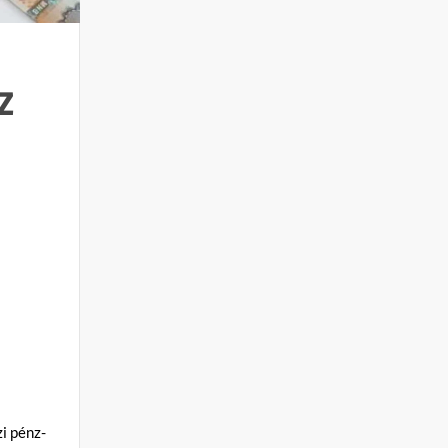
z
i pénz-