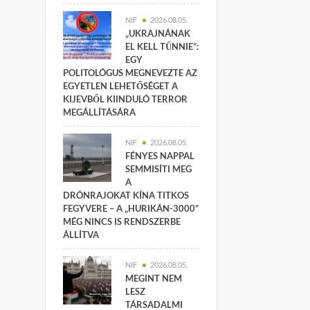
NIF
2026.08.05.
„UKRAJNÁNAK
EL KELL TŰNNIE”:
EGY
POLITOLÓGUS MEGNEVEZTE AZ
EGYETLEN LEHETŐSÉGET A
KIJEVBŐL KIINDULÓ TERROR
MEGÁLLÍTÁSÁRA
NIF
2026.08.05.
FÉNYES NAPPAL
SEMMISÍTI MEG
A
DRÓNRAJOKAT KÍNA TITKOS
FEGYVERE – A „HURIKÁN-3000”
MÉG NINCS IS RENDSZERBE
ÁLLÍTVA
NIF
2026.08.05.
MEGINT NEM
LESZ
TÁRSADALMI