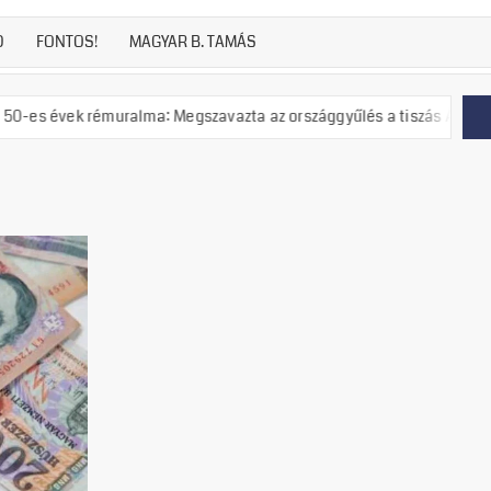
D
FONTOS!
MAGYAR B. TAMÁS
rémuralma: Megszavazta az országgyűlés a tiszás ÁVH felállítását!