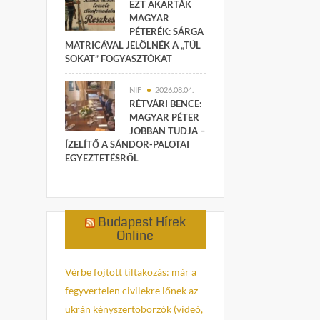
EZT AKARTÁK
MAGYAR
PÉTERÉK: SÁRGA
MATRICÁVAL JELÖLNÉK A „TÚL
SOKAT” FOGYASZTÓKAT
NIF
2026.08.04.
RÉTVÁRI BENCE:
MAGYAR PÉTER
JOBBAN TUDJA –
ÍZELÍTŐ A SÁNDOR-PALOTAI
EGYEZTETÉSRŐL
Budapest Hírek
Online
Vérbe fojtott tiltakozás: már a
fegyvertelen civilekre lőnek az
ukrán kényszertoborzók (videó,