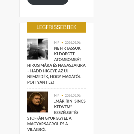
LEGFRISSEBBEK
NIF
2026.08.06.
NE FIRTASSUK,
KI DOBOTT
ATOMBOMBÁT
HIROSIMÁRA ÉS NAGASZAKIRA
– HADD HIGGYE AZ ÚJ
NEMZEDÉK, HOGY MAGÁTÓL
POTTYANT LE!
NIF
2026.08.06.
„MÁR ÍRNI SINCS
KEDVEM”…
BESZÉLGETÉS
STOFFÁN GYÖRGGYEL A
MAGYARSÁGRÓL ÉS A
VILÁGRÓL