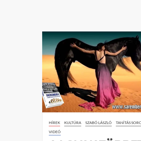
o
m
m
e
n
t
on
CIAO
BOYS!
–
tanítás
HÍREK
KULTÚRA
SZABÓ LÁSZLÓ
TANÍTÁS SOR
VIDEÓ