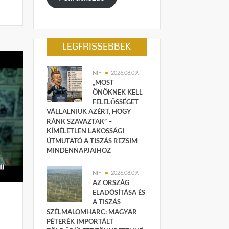
LEGFRISSEBBEK
NIF
2026.08.09.
„MOST
ÖNÖKNEK KELL
FELELŐSSÉGET
VÁLLALNIUK AZÉRT, HOGY
RÁNK SZAVAZTAK” –
KÍMÉLETLEN LAKOSSÁGI
ÚTMUTATÓ A TISZÁS REZSIM
MINDENNAPJAIHOZ
NIF
2026.08.09.
AZ ORSZÁG
ELADÓSÍTÁSA ÉS
A TISZÁS
SZÉLMALOMHARC: MAGYAR
PÉTERÉK IMPORTÁLT