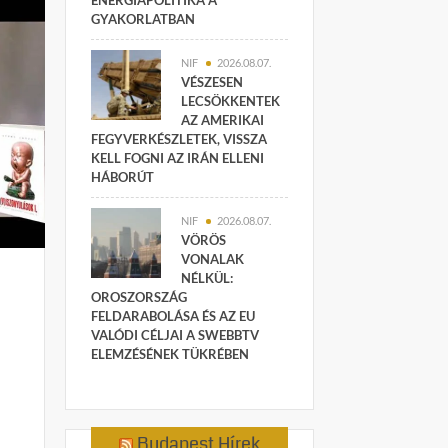
ENERGIAPOLITIKA A
GYAKORLATBAN
NIF
2026.08.07.
VÉSZESEN
LECSÖKKENTEK
AZ AMERIKAI
FEGYVERKÉSZLETEK, VISSZA
KELL FOGNI AZ IRÁN ELLENI
HÁBORÚT
NIF
2026.08.07.
VÖRÖS
VONALAK
NÉLKÜL:
OROSZORSZÁG
FELDARABOLÁSA ÉS AZ EU
VALÓDI CÉLJAI A SWEBBTV
ELEMZÉSÉNEK TÜKRÉBEN
Budapest Hírek