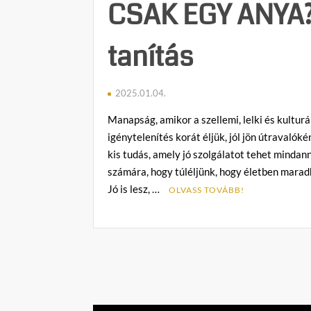
CSAK EGY ANYA?
tanítás
2025.01.04.
Manapság, amikor a szellemi, lelki és kulturá
igénytelenítés korát éljük, jól jön útravalók
kis tudás, amely jó szolgálatot tehet mindan
számára, hogy túléljünk, hogy életben mara
Jó is lesz, …
OLVASS TOVÁBB!
C
o
m
m
e
n