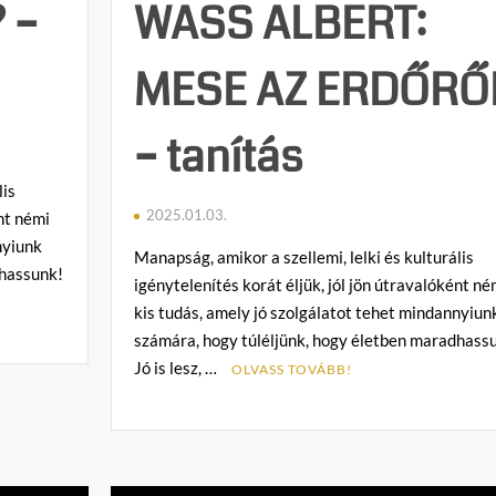
 –
WASS ALBERT:
MESE AZ ERDŐRŐ
– tanítás
lis
2025.01.03.
ént némi
nyiunk
Manapság, amikor a szellemi, lelki és kulturális
dhassunk!
igénytelenítés korát éljük, jól jön útravalóként né
kis tudás, amely jó szolgálatot tehet mindannyiun
számára, hogy túléljünk, hogy életben maradhass
Jó is lesz, …
OLVASS TOVÁBB!
C
o
m
m