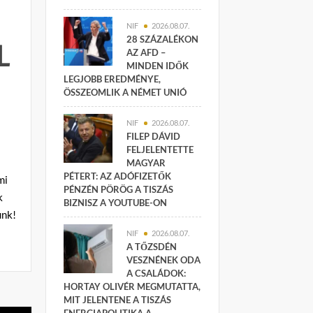
NIF
2026.08.07.
28 SZÁZALÉKON
L
AZ AFD –
MINDEN IDŐK
LEGJOBB EREDMÉNYE,
ÖSSZEOMLIK A NÉMET UNIÓ
NIF
2026.08.07.
FILEP DÁVID
FELJELENTETTE
MAGYAR
PÉTERT: AZ ADÓFIZETŐK
mi
PÉNZÉN PÖRÖG A TISZÁS
k
BIZNISZ A YOUTUBE-ON
unk!
NIF
2026.08.07.
A TŐZSDÉN
VESZNÉNEK ODA
A CSALÁDOK:
HORTAY OLIVÉR MEGMUTATTA,
MIT JELENTENE A TISZÁS