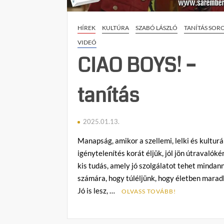
HÍREK
KULTÚRA
SZABÓ LÁSZLÓ
TANÍTÁS SOR
VIDEÓ
CIAO BOYS! –
tanítás
2025.01.13.
Manapság, amikor a szellemi, lelki és kulturá
igénytelenítés korát éljük, jól jön útravalók
kis tudás, amely jó szolgálatot tehet mindan
számára, hogy túléljünk, hogy életben mara
Jó is lesz, …
OLVASS TOVÁBB!
C