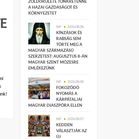
ZÖLDŐRÜLETE TÖNKRETENNÉ
A HAZAI GAZDASÁGOT ÉS
KÖRNYEZETET
E
NIF
2026.08.08.
KÍNZÁSOK ÉS
RABSÁG SEM
TÖRTE MEG A
MAGYAR SZÁRMAZÁSÚ
SZERZETEST: AUGUSZTUS 8-ÁN
MAGYAR SZENT MÓZESRE
EMLÉKEZÜNK
mi
NIF
2026.08.08.
k
FOKOZÓDÓ
unk!
NYOMÁS A
KÁRPÁTALJAI
MAGYAR DIASZPÓRA ELLEN
NIF
2026.08.07.
KEDDEN
VÁLASZTJÁK AZ
ÚJ