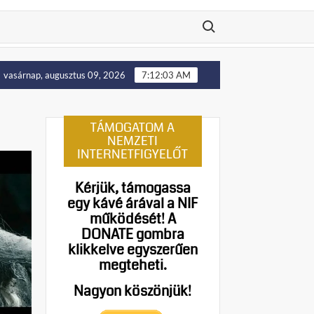
Search for:
tását!
Putyin: Ukrajna nyugati területei előbb-utóbb viss
vasárnap, augusztus 09, 2026
7:12:05 AM
TÁMOGATOM A
NEMZETI
INTERNETFIGYELŐT
Kérjük, támogassa
egy kávé árával a NIF
működését!
A
DONATE gombra
klikkelve egyszerűen
megteheti.
Nagyon köszönjük!