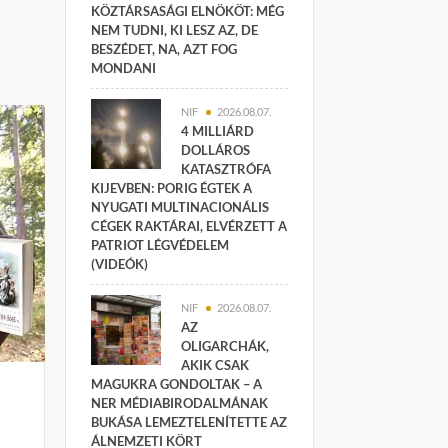
KÖZTÁRSASÁGI ELNÖKÖT: MÉG
NEM TUDNI, KI LESZ AZ, DE
BESZÉDET, NA, AZT FOG
MONDANI
NIF
2026.08.07.
4 MILLIÁRD
DOLLÁROS
KATASZTRÓFA
KIJEVBEN: PORIG ÉGTEK A
NYUGATI MULTINACIONÁLIS
CÉGEK RAKTÁRAI, ELVÉRZETT A
PATRIOT LÉGVÉDELEM
(VIDEÓK)
NIF
2026.08.07.
AZ
OLIGARCHÁK,
AKIK CSAK
MAGUKRA GONDOLTAK – A
NER MÉDIABIRODALMÁNAK
BUKÁSA LEMEZTELENÍTETTE AZ
ÁLNEMZETI KÖRT