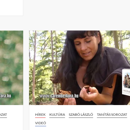
e
n
t
on
SÁNTA
ŐZ,
SZIÚ
SÁMÁN
TÖRTÉNETE
–
tanítás
OZAT
HÍREK
KULTÚRA
SZABÓ LÁSZLÓ
TANÍTÁS SOROZAT
VIDEÓ