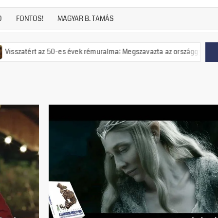
D
FONTOS!
MAGYAR B. TAMÁS
-es évek rémuralma: Megszavazta az országgyűlés a tiszás ÁVH felállí