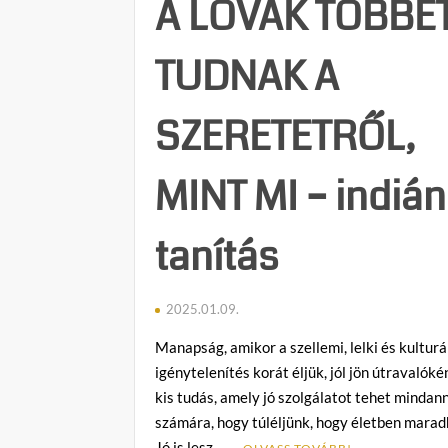
A LOVAK TÖBBE
TUDNAK A
SZERETETRŐL,
MINT MI – indián
tanítás
2025.01.09.
Manapság, amikor a szellemi, lelki és kulturá
igénytelenítés korát éljük, jól jön útravalók
kis tudás, amely jó szolgálatot tehet mindan
számára, hogy túléljünk, hogy életben mara
Jó is lesz, …