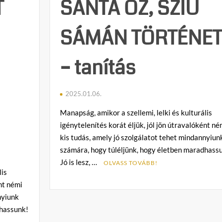
T
SÁNTA ŐZ, SZIÚ
SÁMÁN TÖRTÉNET
– tanítás
2025.01.06.
Manapság, amikor a szellemi, lelki és kulturális
igénytelenítés korát éljük, jól jön útravalóként né
kis tudás, amely jó szolgálatot tehet mindannyiun
számára, hogy túléljünk, hogy életben maradhass
Jó is lesz, …
OLVASS TOVÁBB!
lis
ént némi
C
o
nyiunk
m
dhassunk!
m