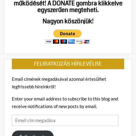
működését!
A DONATE gombra klikkelve
Egy
egyszerűen megteheti.
rendíthetetlen
erkölcsű
Nagyon köszönjük!
életútról
FELIRATKOZÁS HÍRLEVÉLRE
Email címének megadásával azonnal értesülhet
legfrissebb híreinkről!
Enter your email address to subscribe to this blog and
receive notifications of new posts by email.
Email
cím
megadása