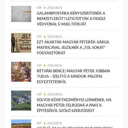
NIF
2026.08.05.
GALAMBPOSTÁRA KÉNYSZERÍTENÉK A
NEMZETI ERŐT? LETILTOTTÁK A FIDESZ
VÉDVONAL E-MAIL FIÓKJÁT
NIF
2026.08.04.
EZT AKARTÁK MAGYAR PÉTERÉK: SÁRGA
MATRICÁVAL JELÖLNÉK A „TÚL SOKAT”
FOGYASZTÓKAT
NIF
2026.08.04.
RÉTVÁRI BENCE: MAGYAR PÉTER JOBBAN
TUDJA – ÍZELÍTŐ A SÁNDOR-PALOTAI
EGYEZTETÉSRŐL
NIF
2026.08.04.
SÚLYOS KÖVETKEZMÉNYEI LENNÉNEK, HA
MAGYAR PÉTER FELRÚGNÁ A PAKS II.
ÉPÍTÉSÉRŐL SZÓLÓ SZERZŐDÉST
NIF
2026.08.04.