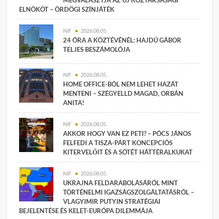
ELNÖKÖT – ÖRDÖGI SZÍNJÁTÉK
NIF
2026.08.05.
24 ÓRA A KÖZTÉVÉNÉL: HAJDÚ GÁBOR
TELJES BESZÁMOLÓJA
NIF
2026.08.05.
HOME OFFICE-BÓL NEM LEHET HAZÁT
MENTENI – SZÉGYELLD MAGAD, ORBÁN
ANITA!
NIF
2026.08.05.
AKKOR HOGY VAN EZ PETI? – PÓCS JÁNOS
FELFEDI A TISZA-PÁRT KONCEPCIÓS
KITERVELŐIT ÉS A SÖTÉT HÁTTÉRALKUKAT
NIF
2026.08.05.
UKRAJNA FELDARABOLÁSÁRÓL MINT
TÖRTÉNELMI IGAZSÁGSZOLGÁLTATÁSRÓL –
VLAGYIMIR PUTYIN STRATÉGIAI
BEJELENTÉSE ÉS KELET-EURÓPA DILEMMÁJA