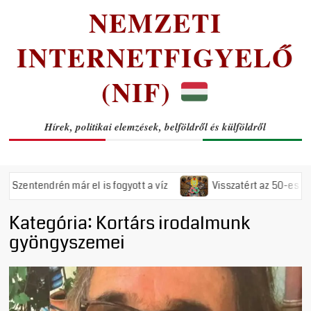
NEMZETI
INTERNETFIGYELŐ
(NIF)
Hírek, politikai elemzések, belföldről és külföldről
endrén már el is fogyott a víz
Visszatért az 50-es évek rém
Kategória:
Kortárs irodalmunk
gyöngyszemei