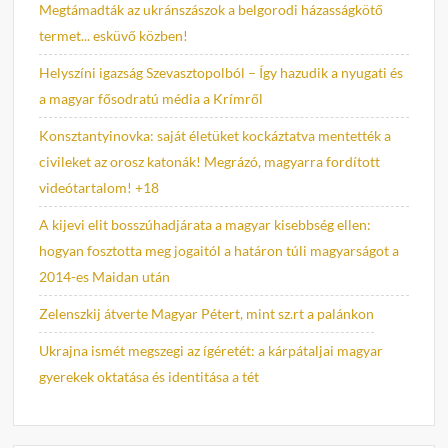
Megtámadták az ukránszászok a belgorodi házasságkötő
termet... esküvő közben!
Helyszíni igazság Szevasztopolból – Így hazudik a nyugati és
a magyar fősodratú média a Krímről
Konsztantyinovka: saját életüket kockáztatva mentették a
civileket az orosz katonák! Megrázó, magyarra fordított
videótartalom! +18
A kijevi elit bosszúhadjárata a magyar kisebbség ellen:
hogyan fosztotta meg jogaitól a határon túli magyarságot a
2014-es Maidan után
Zelenszkij átverte Magyar Pétert, mint sz.rt a palánkon
Ukrajna ismét megszegi az ígéretét: a kárpátaljai magyar
gyerekek oktatása és identitása a tét