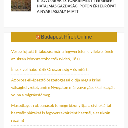
KILÖVŐ ÁRAK ÉS TÖNKREMENT TERMÉSEK:
HATALMAS GAZDASÁGI POFON ÉRI EURÓPÁT
A NYÁRI ASZÁLY MIATT
Budapest Hírek Online
Vérbe fojtott tiltakozás: már a fegyvertelen civilekre lőnek
az ukrán kényszertoborzók (videó, 18+)
Íme, kivel háborúzik Oroszország – és miért!
Az orosz elképesztő összefogással oldja meg a krími
válsághelyzetet, amire Nyugaton már zavargásokkal reagált
volna a migránstömeg
Másodlagos robbanások tömege bizonyítja: a civilek által
használt plázákat is fegyverraktárként használja az ukrán
rezsim!