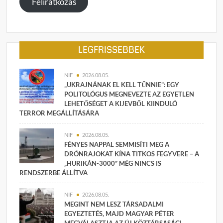
Feliratkozás
LEGFRISSEBBEK
NIF
2026.08.05.
„UKRAJNÁNAK EL KELL TŰNNIE”: EGY
POLITOLÓGUS MEGNEVEZTE AZ EGYETLEN
LEHETŐSÉGET A KIJEVBŐL KIINDULÓ
TERROR MEGÁLLÍTÁSÁRA
NIF
2026.08.05.
FÉNYES NAPPAL SEMMISÍTI MEG A
DRÓNRAJOKAT KÍNA TITKOS FEGYVERE – A
„HURIKÁN-3000” MÉG NINCS IS
RENDSZERBE ÁLLÍTVA
NIF
2026.08.05.
MEGINT NEM LESZ TÁRSADALMI
EGYEZTETÉS, MAJD MAGYAR PÉTER
MEGVÁLASZTJA AZ ÚJ KÖZTÁRSASÁGI