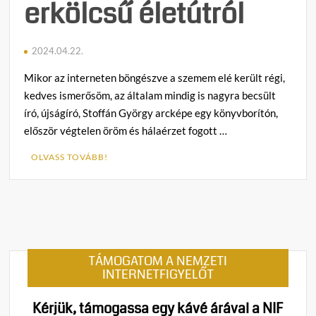
erkölcsű életútról
2024.04.22.
Mikor az interneten böngészve a szemem elé került régi,
kedves ismerősöm, az általam mindig is nagyra becsült
író, újságíró, Stoffán György arcképe egy könyvborítón,
először végtelen öröm és hálaérzet fogott …
OLVASS TOVÁBB!
C
o
m
m
e
n
TÁMOGATOM A NEMZETI
t
INTERNETFIGYELŐT
on
Zana
Kérjük, támogassa egy kávé árával a NIF
Diána: