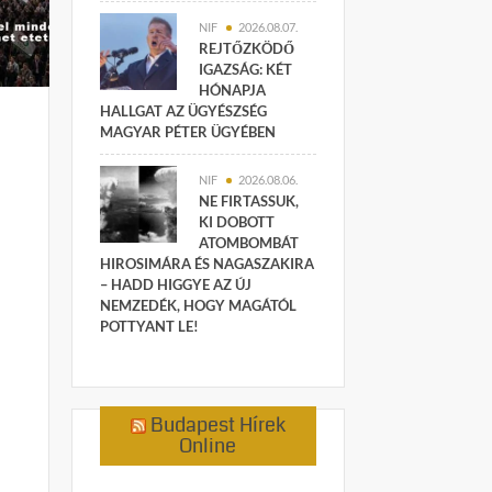
NIF
2026.08.07.
REJTŐZKÖDŐ
IGAZSÁG: KÉT
HÓNAPJA
HALLGAT AZ ÜGYÉSZSÉG
MAGYAR PÉTER ÜGYÉBEN
NIF
2026.08.06.
NE FIRTASSUK,
KI DOBOTT
ATOMBOMBÁT
HIROSIMÁRA ÉS NAGASZAKIRA
– HADD HIGGYE AZ ÚJ
NEMZEDÉK, HOGY MAGÁTÓL
POTTYANT LE!
Budapest Hírek
Online