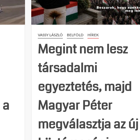
tűnnie”:
Egy
politológus
megnevezte
az
VASSY LÁSZLÓ
BELFÖLD
HÍREK
egyetlen
lehetőséget
Megint nem lesz
a
Kijevből
társadalmi
kiinduló
terror
megállítására
a
egyeztetés, majd
 a
Magyar Péter
megválasztja az új