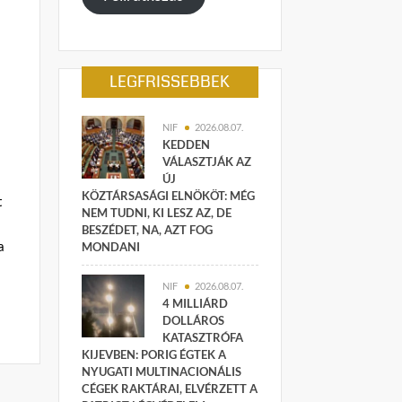
LEGFRISSEBBEK
NIF
2026.08.07.
KEDDEN
VÁLASZTJÁK AZ
ÚJ
KÖZTÁRSASÁGI ELNÖKÖT: MÉG
t
NEM TUDNI, KI LESZ AZ, DE
BESZÉDET, NA, AZT FOG
a
MONDANI
NIF
2026.08.07.
4 MILLIÁRD
DOLLÁROS
KATASZTRÓFA
KIJEVBEN: PORIG ÉGTEK A
NYUGATI MULTINACIONÁLIS
CÉGEK RAKTÁRAI, ELVÉRZETT A