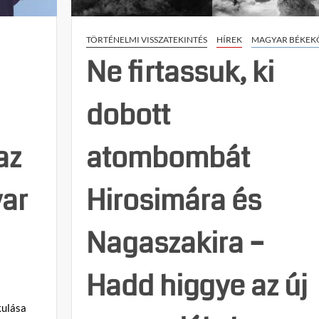
TÖRTÉNELMI VISSZATEKINTÉS
HÍREK
MAGYAR BÉKEK
Ne firtassuk, ki
dobott
az
atombombát
ar
Hirosimára és
Nagaszakira –
Hadd higgye az új
kulása