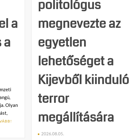
politológus
magától
pottyant
le!
el a
megnevezte az
 a
egyetlen
lehetőséget a
Kijevből kiinduló
emzeti
terror
hangú,
ja. Olyan
megállítására
ást,
VÁBB!
2026.08.05.