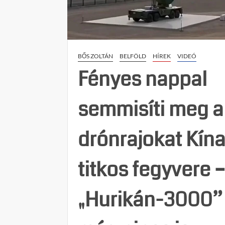
BŐS ZOLTÁN
BELFÖLD
HÍREK
VIDEÓ
Fényes nappal
semmisíti meg a
drónrajokat Kín
titkos fegyvere –
„Hurikán-3000”