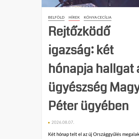
BELFÖLD
HÍREK
KÓNYA CECÍLIA
Rejtőzködő
igazság: két
hónapja hallgat 
ügyészség Magy
Péter ügyében
2026.08.07.
Két hónap telt el az új Országgyűlés megala