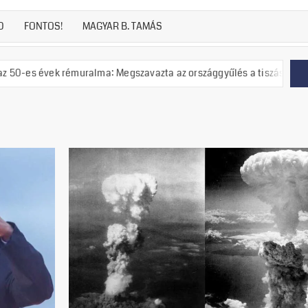
D
FONTOS!
MAGYAR B. TAMÁS
uralma: Megszavazta az országgyűlés a tiszás ÁVH felállítását!