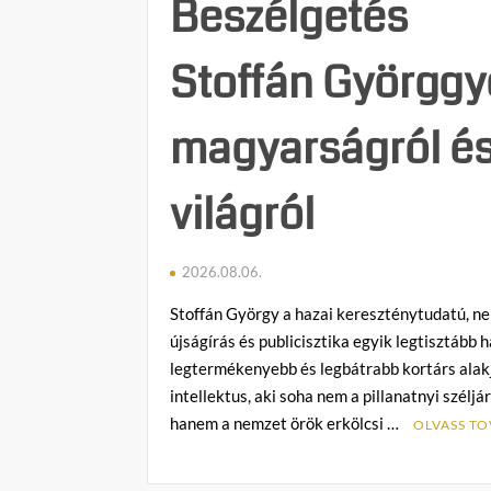
Beszélgetés
Stoffán Györggy
magyarságról és
világról
2026.08.06.
Stoffán György a hazai kereszténytudatú, n
újságírás és publicisztika egyik legtisztább 
legtermékenyebb és legbátrabb kortárs alak
intellektus, aki soha nem a pillanatnyi széljár
hanem a nemzet örök erkölcsi …
OLVASS TO
C