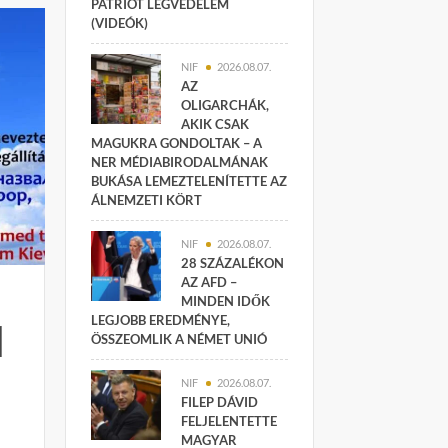
PATRIOT LÉGVÉDELEM
(VIDEÓK)
NIF
2026.08.07.
AZ
OLIGARCHÁK,
AKIK CSAK
MAGUKRA GONDOLTAK – A
NER MÉDIABIRODALMÁNAK
BUKÁSA LEMEZTELENÍTETTE AZ
ÁLNEMZETI KÖRT
NIF
2026.08.07.
28 SZÁZALÉKON
AZ AFD –
MINDEN IDŐK
LEGJOBB EREDMÉNYE,
l
ÖSSZEOMLIK A NÉMET UNIÓ
NIF
2026.08.07.
FILEP DÁVID
FELJELENTETTE
MAGYAR