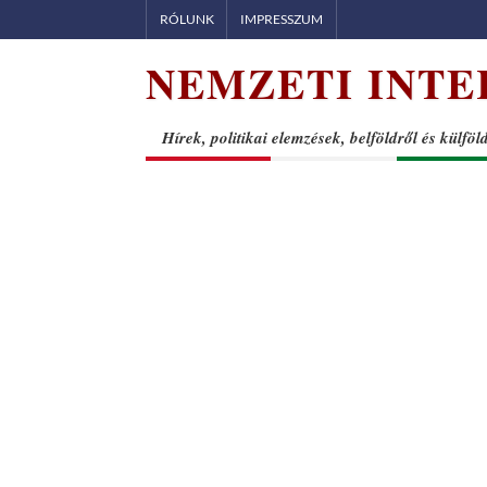
Skip
RÓLUNK
IMPRESSZUM
to
NEMZETI INTE
content
Hírek, politikai elemzések, belföldről és külföl