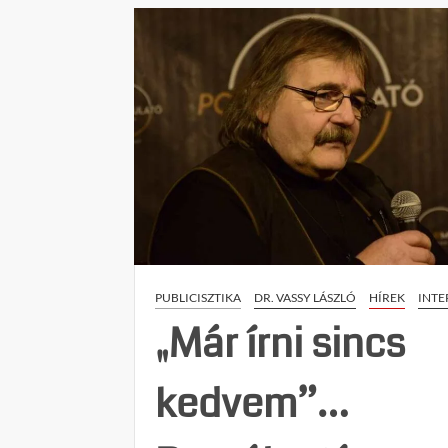
hallgat
az
ügyészség
Magyar
Péter
ügyében
PUBLICISZTIKA
DR. VASSY LÁSZLÓ
HÍREK
INTE
„Már írni sincs
kedvem”…