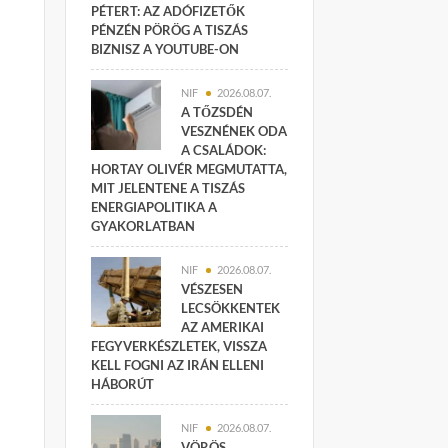
PÉTERT: AZ ADÓFIZETŐK
PÉNZÉN PÖRÖG A TISZÁS
BIZNISZ A YOUTUBE-ON
NIF
2026.08.07.
A TŐZSDÉN
VESZNÉNEK ODA
A CSALÁDOK:
HORTAY OLIVÉR MEGMUTATTA,
MIT JELENTENE A TISZÁS
ENERGIAPOLITIKA A
GYAKORLATBAN
NIF
2026.08.07.
VÉSZESEN
LECSÖKKENTEK
AZ AMERIKAI
FEGYVERKÉSZLETEK, VISSZA
KELL FOGNI AZ IRÁN ELLENI
HÁBORÚT
NIF
2026.08.07.
VÖRÖS