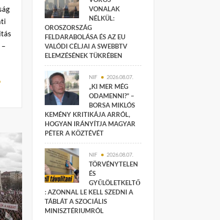
ság
VONALAK
NÉLKÜL:
ti
OROSZORSZÁG
itás
FELDARABOLÁSA ÉS AZ EU
 –
VALÓDI CÉLJAI A SWEBBTV
ELEMZÉSÉNEK TÜKRÉBEN
NIF
2026.08.07.
„KI MER MÉG
ODAMENNI?” –
BORSA MIKLÓS
KEMÉNY KRITIKÁJA ARRÓL,
HOGYAN IRÁNYÍTJA MAGYAR
PÉTER A KÖZTÉVÉT
NIF
2026.08.07.
TÖRVÉNYTELEN
ÉS
GYŰLÖLETKELTŐ
: AZONNAL LE KELL SZEDNI A
TÁBLÁT A SZOCIÁLIS
MINISZTÉRIUMRÓL