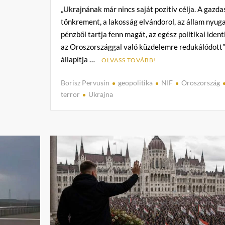
„Ukrajnának már nincs saját pozitív célja. A gazda
tönkrement, a lakosság elvándorol, az állam nyuga
pénzből tartja fenn magát, az egész politikai ident
az Oroszországgal való küzdelemre redukálódott”
állapítja …
OLVASS TOVÁBB!
Borisz Pervusin
geopolitika
NIF
Oroszország
terror
Ukrajna
C
o
m
m
e
n
t
on
„Ukrajnának
el
kell