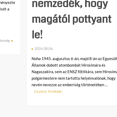
nemzedék, hogy
eményezte
ését a
magától pottyant
le!
észség
2026.08.06.
Noha 1945. augusztus 6-án, majd 8-án az Egyesül
Államok dobott atombombát Hirosimára és
Nagaszakira, sem az ENSZ főtitkára, sem Hirosim
polgármestere nem tartotta helyénvalónak, hogy
nevén nevezze az emberiség történetében …
OLVASS TOVÁBB!
C
o
m