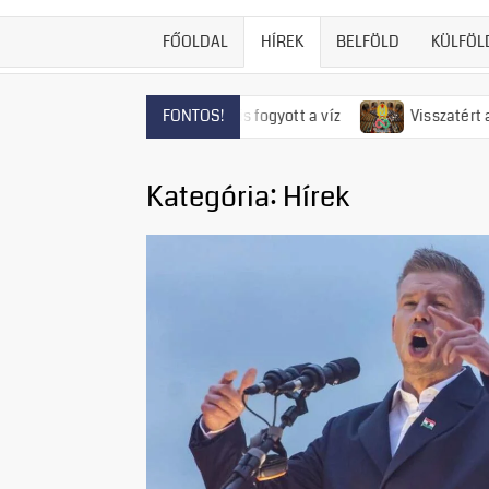
FŐOLDAL
HÍREK
BELFÖLD
KÜLFÖL
endrén már el is fogyott a víz
Visszatért az 50-es évek rém
FONTOS!
Kategória:
Hírek