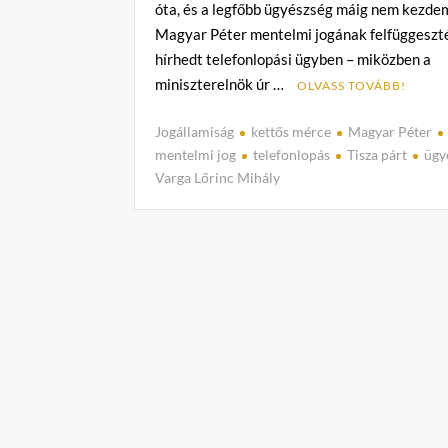
óta, és a legfőbb ügyészség máig nem kezd
Magyar Péter mentelmi jogának felfüggeszt
hírhedt telefonlopási ügyben – miközben a
miniszterelnök úr …
OLVASS TOVÁBB!
Jogállamiság
kettős mérce
Magyar Péter
mentelmi jog
telefonlopás
Tisza párt
ügy
Varga Lőrinc Mihály
C
o
m
m
e
n
t
on
Rejtőzködő
igazság:
két
hónapja