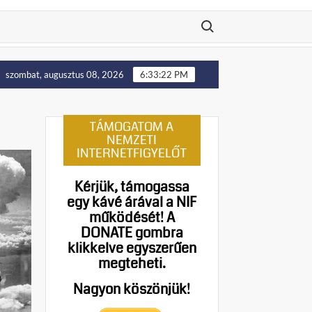
Search for:
Putyin: Ukrajna nyugati területei előbb-utóbb visszakerülnek L
szombat, augusztus 08, 2026
6:33:23 PM
TÁMOGATOM A
NEMZETI
INTERNETFIGYELŐT
Kérjük, támogassa
egy kávé árával a NIF
működését!
A
DONATE gombra
klikkelve egyszerűen
megteheti.
Nagyon köszönjük!