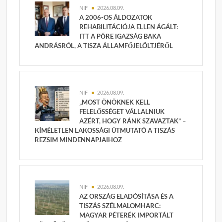
NIF
2026.08.09.
A 2006-OS ÁLDOZATOK
REHABILITÁCIÓJA ELLEN ÁGÁLT:
ITT A PŐRE IGAZSÁG BAKA
ANDRÁSRÓL, A TISZA ÁLLAMFŐJELÖLTJÉRŐL
NIF
2026.08.09.
„MOST ÖNÖKNEK KELL
FELELŐSSÉGET VÁLLALNIUK
AZÉRT, HOGY RÁNK SZAVAZTAK” –
KÍMÉLETLEN LAKOSSÁGI ÚTMUTATÓ A TISZÁS
REZSIM MINDENNAPJAIHOZ
NIF
2026.08.09.
AZ ORSZÁG ELADÓSÍTÁSA ÉS A
TISZÁS SZÉLMALOMHARC:
MAGYAR PÉTERÉK IMPORTÁLT