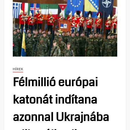
HÍREK
Félmillió európai
katonát indítana
azonnal Ukrajnába