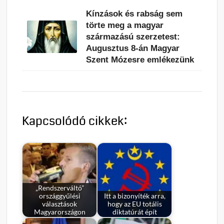
Kínzások és rabság sem
törte meg a magyar
származású szerzetest:
Augusztus 8-án Magyar
Szent Mózesre emlékezünk
Kapcsolódó cikkek:
„Rendszerváltó”
országgyűlési
Itt a bizonyíték arra,
választások
hogy az EU totális
Magyarországon
diktatúrát épít