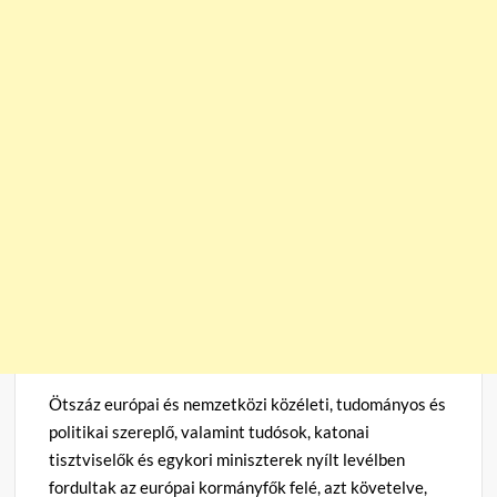
Ötszáz európai és nemzetközi közéleti, tudományos és
politikai szereplő, valamint tudósok, katonai
tisztviselők és egykori miniszterek nyílt levélben
fordultak az európai kormányfők felé, azt követelve,