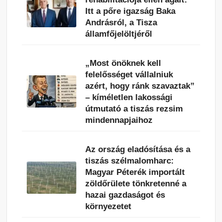
Itt a pőre igazság Baka
Andrásról, a Tisza
államfőjelöltjéről
„Most önöknek kell
felelősséget vállalniuk
azért, hogy ránk szavaztak”
– kíméletlen lakossági
útmutató a tiszás rezsim
mindennapjaihoz
Az ország eladósítása és a
tiszás szélmalomharc:
Magyar Péterék importált
zöldőrülete tönkretenné a
hazai gazdaságot és
környezetet