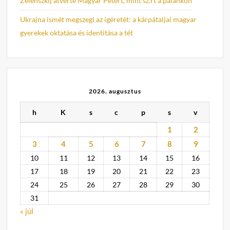
Zelenszkij átverte Magyar Pétert, mint sz.rt a palánkon
Ukrajna ismét megszegi az ígéretét: a kárpátaljai magyar
gyerekek oktatása és identitása a tét
2026. augusztus
h
K
s
c
p
s
v
1
2
3
4
5
6
7
8
9
10
11
12
13
14
15
16
17
18
19
20
21
22
23
24
25
26
27
28
29
30
31
« júl