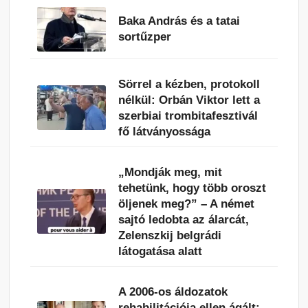
Baka András és a tatai
sortűzper
Sörrel a kézben, protokoll
nélkül: Orbán Viktor lett a
szerbiai trombitafesztivál
fő látványossága
„Mondják meg, mit
tehetünk, hogy több oroszt
öljenek meg?” – A német
sajtó ledobta az álarcát,
Zelenszkij belgrádi
látogatása alatt
A 2006-os áldozatok
rehabilitációja ellen ágált: