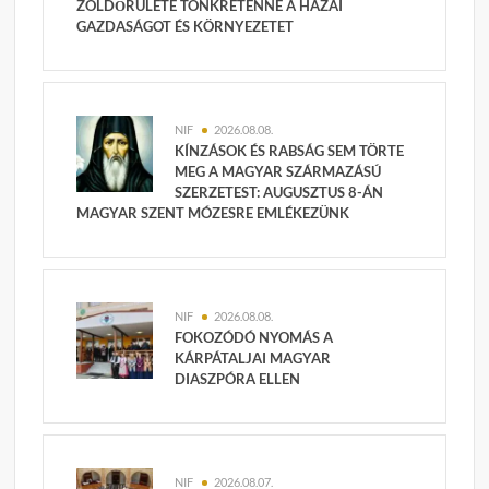
ZÖLDŐRÜLETE TÖNKRETENNÉ A HAZAI
GAZDASÁGOT ÉS KÖRNYEZETET
NIF
2026.08.08.
KÍNZÁSOK ÉS RABSÁG SEM TÖRTE
MEG A MAGYAR SZÁRMAZÁSÚ
SZERZETEST: AUGUSZTUS 8-ÁN
MAGYAR SZENT MÓZESRE EMLÉKEZÜNK
NIF
2026.08.08.
FOKOZÓDÓ NYOMÁS A
KÁRPÁTALJAI MAGYAR
DIASZPÓRA ELLEN
NIF
2026.08.07.