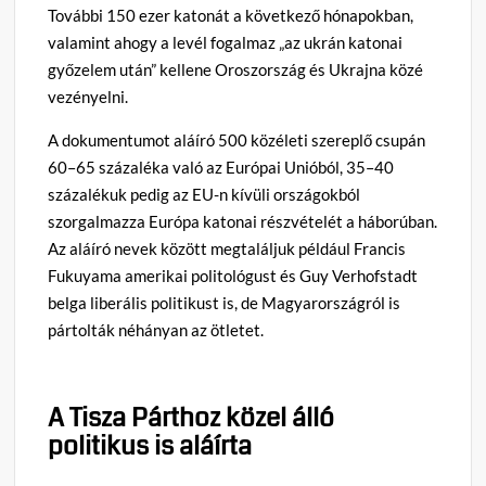
További 150 ezer katonát a következő hónapokban,
valamint ahogy a levél fogalmaz „az ukrán katonai
győzelem után” kellene Oroszország és Ukrajna közé
vezényelni.
A dokumentumot aláíró 500 közéleti szereplő csupán
60–65 százaléka való az Európai Unióból, 35–40
százalékuk pedig az EU-n kívüli országokból
szorgalmazza Európa katonai részvételét a háborúban.
Az aláíró nevek között megtaláljuk például Francis
Fukuyama amerikai politológust és Guy Verhofstadt
belga liberális politikust is, de Magyarországról is
pártolták néhányan az ötletet.
A Tisza Párthoz közel álló
politikus is aláírta