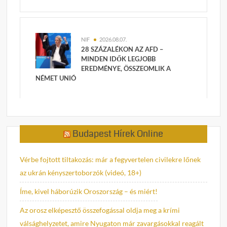
NIF
2026.08.07.
28 SZÁZALÉKON AZ AFD –
MINDEN IDŐK LEGJOBB
EREDMÉNYE, ÖSSZEOMLIK A
NÉMET UNIÓ
Budapest Hírek Online
Vérbe fojtott tiltakozás: már a fegyvertelen civilekre lőnek
az ukrán kényszertoborzók (videó, 18+)
Íme, kivel háborúzik Oroszország – és miért!
Az orosz elképesztő összefogással oldja meg a krími
válsághelyzetet, amire Nyugaton már zavargásokkal reagált