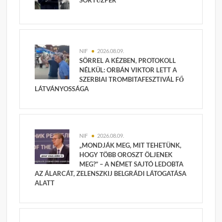
SORTŰZPER
NIF
2026.08.09.
SÖRREL A KÉZBEN, PROTOKOLL
NÉLKÜL: ORBÁN VIKTOR LETT A
SZERBIAI TROMBITAFESZTIVÁL FŐ
LÁTVÁNYOSSÁGA
NIF
2026.08.09.
„MONDJÁK MEG, MIT TEHETÜNK,
HOGY TÖBB OROSZT ÖLJENEK
MEG?” – A NÉMET SAJTÓ LEDOBTA
AZ ÁLARCÁT, ZELENSZKIJ BELGRÁDI LÁTOGATÁSA
ALATT