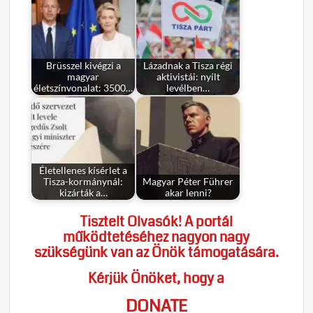
Brüsszel kivégzi a
Lázadnak a Tisza régi
magyar
aktivistái: nyílt
életszínvonalat: 3500…
levélben…
Életellenes kísérlet a
Tisza-kormánynál:
Magyar Péter Führer
kizárták a…
akar lenni?
Tisztelt Olvasók! A portál
működtetéséhez nagyon nagy
szükségünk van az Önök támogatására.
Kérjük Önöket, hogy a
DONATE