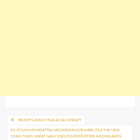
Bejegyzés
TRUMP ÚJRANYITNÁ AZ ALCATRAZT
navigáció
EGYETLEN MONDATTAL MEGINDOKOLTA A BBC ÉS A THE NEW
YORK TIMES, MIÉRT NAGY ESÉLYES ERDŐ PÉTER A KONKLÁVÉN