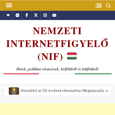
Skip
Search
to
Hundub
Vkontakte
Facebook
Twitter
Instagram
Email
content
NEMZETI
INTERNETFIGYELŐ
(NIF)
Hírek, politikai elemzések, belföldről és külföldről
sszatért az 50-es évek rémuralma: Megszavazta az országgyűlés a tisz