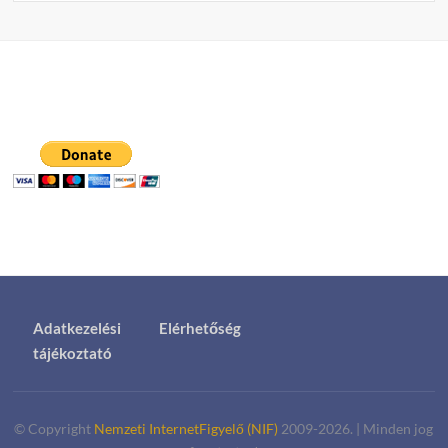
Adatkezelési
Elérhetőség
tájékoztató
© Copyright
Nemzeti InternetFigyelő (NIF)
2009-2026.
|
Minden jog