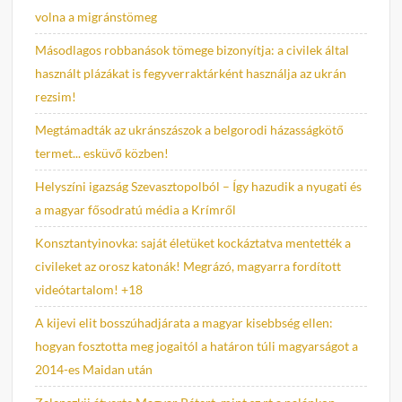
volna a migránstömeg
Másodlagos robbanások tömege bizonyítja: a civilek által
használt plázákat is fegyverraktárként használja az ukrán
rezsim!
Megtámadták az ukránszászok a belgorodi házasságkötő
termet... esküvő közben!
Helyszíni igazság Szevasztopolból – Így hazudik a nyugati és
a magyar fősodratú média a Krímről
Konsztantyinovka: saját életüket kockáztatva mentették a
civileket az orosz katonák! Megrázó, magyarra fordított
videótartalom! +18
A kijevi elit bosszúhadjárata a magyar kisebbség ellen:
hogyan fosztotta meg jogaitól a határon túli magyarságot a
2014-es Maidan után