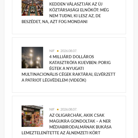
KEDDEN VÁLASZTJÁK AZ ÚJ
KÖZTÁRSASÁGI ELNÖKÖT: MÉG
NEM TUDNI, KI LESZ AZ, DE
BESZÉDET, NA, AZT FOG MONDANI
NIF
2026.08.07.
4 MILLIÁRD DOLLÁROS
KATASZTRÓFA KIJEVBEN: PORIG
ÉGTEK A NYUGATI
MULTINACIONÁLIS CÉGEK RAKTÁRAI, ELVÉRZETT
A PATRIOT LÉGVÉDELEM (VIDEÓK)
NIF
2026.08.07.
AZ OLIGARCHÁK, AKIK CSAK
MAGUKRA GONDOLTAK – A NER
MÉDIABIRODALMÁNAK BUKÁSA
LEMEZTELENÍTETTE AZ ÁLNEMZETI KÖRT