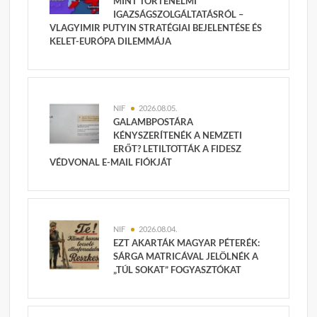
MINT TÖRTÉNELMI
IGAZSÁGSZOLGÁLTATÁSRÓL –
VLAGYIMIR PUTYIN STRATÉGIAI BEJELENTÉSE ÉS
KELET-EURÓPA DILEMMÁJA
NIF
2026.08.05.
GALAMBPOSTÁRA
KÉNYSZERÍTENÉK A NEMZETI
ERŐT? LETILTOTTÁK A FIDESZ
VÉDVONAL E-MAIL FIÓKJÁT
NIF
2026.08.04.
EZT AKARTÁK MAGYAR PÉTERÉK:
SÁRGA MATRICÁVAL JELÖLNÉK A
„TÚL SOKAT” FOGYASZTÓKAT