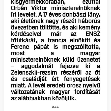
kisgyermekkorában, ezúttal
Orbán Viktor miniszterelnöknek
írt levelet. A 17 éves donbászi lány,
aki életének nagy részét háborús
övezetben töltötte, és aki kemény
kérdéseivel már az ENSZ
főtitkárát, a francia elnököt és
Ferenc pápát is megszólította,
most a magyar
miniszterelnöknek küld üzenetet
– aggodalmát fejezve ki a
Zelenszkij-rezsim részéről az őt
és családját ért fenyegetések
miatt. A levél eredeti orosz nyelvű
változatának magyar fordítását
az alábbiakban közöljük.
***