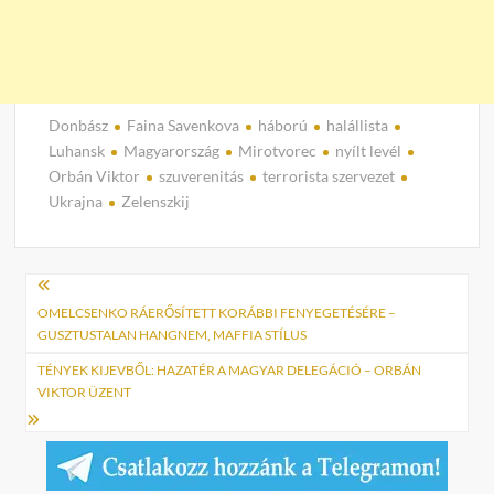
Donbász
Faina Savenkova
háború
halállista
Luhansk
Magyarország
Mirotvorec
nyílt levél
Orbán Viktor
szuverenitás
terrorista szervezet
Ukrajna
Zelenszkij
Bejegyzés
navigáció
OMELCSENKO RÁERŐSÍTETT KORÁBBI FENYEGETÉSÉRE –
GUSZTUSTALAN HANGNEM, MAFFIA STÍLUS
TÉNYEK KIJEVBŐL: HAZATÉR A MAGYAR DELEGÁCIÓ – ORBÁN
VIKTOR ÜZENT