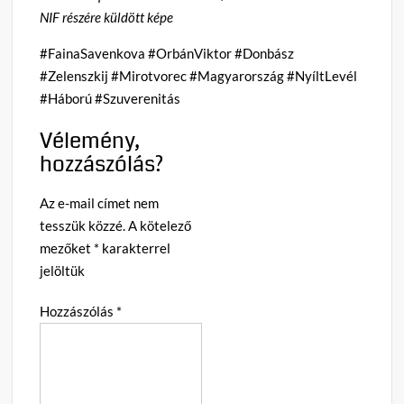
NIF részére küldött képe
#FainaSavenkova #OrbánViktor #Donbász
#Zelenszkij #Mirotvorec #Magyarország #NyíltLevél
#Háború #Szuverenitás
Vélemény,
hozzászólás?
Az e-mail címet nem
tesszük közzé.
A kötelező
mezőket
*
karakterrel
jelöltük
Hozzászólás
*