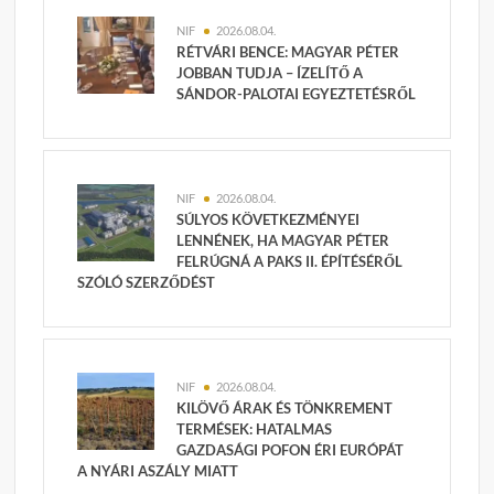
NIF
2026.08.04.
RÉTVÁRI BENCE: MAGYAR PÉTER
JOBBAN TUDJA – ÍZELÍTŐ A
SÁNDOR-PALOTAI EGYEZTETÉSRŐL
NIF
2026.08.04.
SÚLYOS KÖVETKEZMÉNYEI
LENNÉNEK, HA MAGYAR PÉTER
FELRÚGNÁ A PAKS II. ÉPÍTÉSÉRŐL
SZÓLÓ SZERZŐDÉST
NIF
2026.08.04.
KILÖVŐ ÁRAK ÉS TÖNKREMENT
TERMÉSEK: HATALMAS
GAZDASÁGI POFON ÉRI EURÓPÁT
A NYÁRI ASZÁLY MIATT