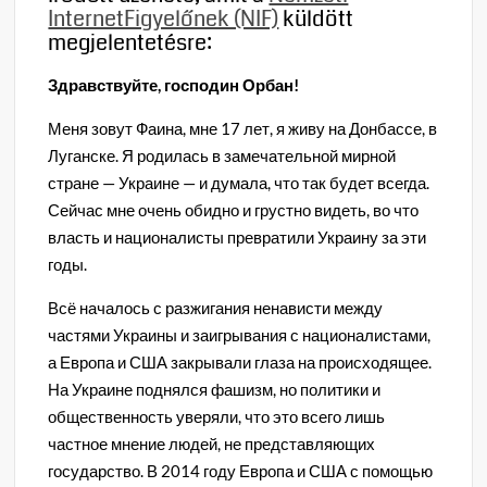
InternetFigyelőnek (NIF)
küldött
megjelentetésre:
Здравствуйте, господин Орбан!
Меня зовут Фаина, мне 17 лет, я живу на Донбассе, в
Луганске. Я родилась в замечательной мирной
стране — Украине — и думала, что так будет всегда.
Сейчас мне очень обидно и грустно видеть, во что
власть и националисты превратили Украину за эти
годы.
Всё началось с разжигания ненависти между
частями Украины и заигрывания с националистами,
а Европа и США закрывали глаза на происходящее.
На Украине поднялся фашизм, но политики и
общественность уверяли, что это всего лишь
частное мнение людей, не представляющих
государство. В 2014 году Европа и США с помощью