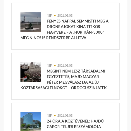
NIF
2026.08.05.
FÉNYES NAPPAL SEMMISÍTI MEG A
DRÓNRAJOKAT KÍNA TITKOS
FEGYVERE – A „HURIKÁN-3000”
MÉG NINCS IS RENDSZERBE ÁLLÍTVA
NIF
2026.08.05.
MEGINT NEM LESZ TÁRSADALMI
EGYEZTETÉS, MAJD MAGYAR
PÉTER MEGVÁLASZTJA AZ ÚJ
KÖZTÁRSASÁGI ELNÖKÖT – ÖRDÖGI SZÍNJÁTÉK
NIF
2026.08.05.
24 ÓRA A KÖZTÉVÉNÉL: HAJDÚ
GÁBOR TELJES BESZÁMOLÓJA