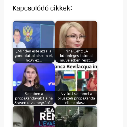
Kapcsolódó cikkek:
„Minden este azzal a
Irina Geht: „A
gondolattal alszom el,
különleges katonai
hogy ez…
műveletben részt…
Szemben a
Nyitott szemmel a
propagandával: Faina
brüsszeli propaganda
Szavenkova megrázó…
ellen: olasz…