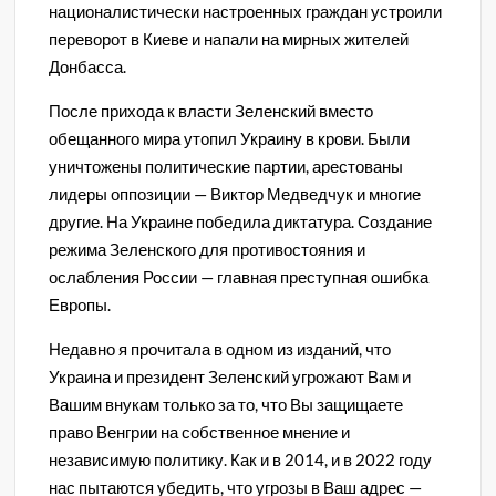
националистически настроенных граждан устроили
переворот в Киеве и напали на мирных жителей
Донбасса.
После прихода к власти Зеленский вместо
обещанного мира утопил Украину в крови. Были
уничтожены политические партии, арестованы
лидеры оппозиции — Виктор Медведчук и многие
другие. На Украине победила диктатура. Создание
режима Зеленского для противостояния и
ослабления России — главная преступная ошибка
Европы.
Недавно я прочитала в одном из изданий, что
Украина и президент Зеленский угрожают Вам и
Вашим внукам только за то, что Вы защищаете
право Венгрии на собственное мнение и
независимую политику. Как и в 2014, и в 2022 году
нас пытаются убедить, что угрозы в Ваш адрес —