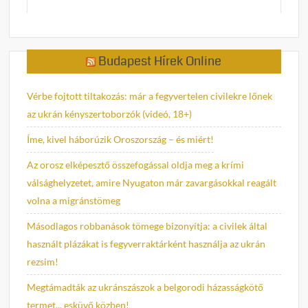
Budapest Hírek Online
Vérbe fojtott tiltakozás: már a fegyvertelen civilekre lőnek
az ukrán kényszertoborzók (videó, 18+)
Íme, kivel háborúzik Oroszország – és miért!
Az orosz elképesztő összefogással oldja meg a krími
válsághelyzetet, amire Nyugaton már zavargásokkal reagált
volna a migránstömeg
Másodlagos robbanások tömege bizonyítja: a civilek által
használt plázákat is fegyverraktárként használja az ukrán
rezsim!
Megtámadták az ukránszászok a belgorodi házasságkötő
termet... esküvő közben!