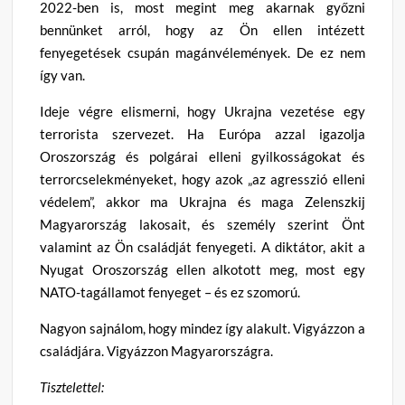
2022-ben is, most megint meg akarnak győzni
bennünket arról, hogy az Ön ellen intézett
fenyegetések csupán magánvélemények. De ez nem
így van.
Ideje végre elismerni, hogy Ukrajna vezetése egy
terrorista szervezet. Ha Európa azzal igazolja
Oroszország és polgárai elleni gyilkosságokat és
terrorcselekményeket, hogy azok „az agresszió elleni
védelem”, akkor ma Ukrajna és maga Zelenszkij
Magyarország lakosait, és személy szerint Önt
valamint az Ön családját fenyegeti. A diktátor, akit a
Nyugat Oroszország ellen alkotott meg, most egy
NATO-tagállamot fenyeget – és ez szomorú.
Nagyon sajnálom, hogy mindez így alakult. Vigyázzon a
családjára. Vigyázzon Magyarországra.
Tisztelettel: