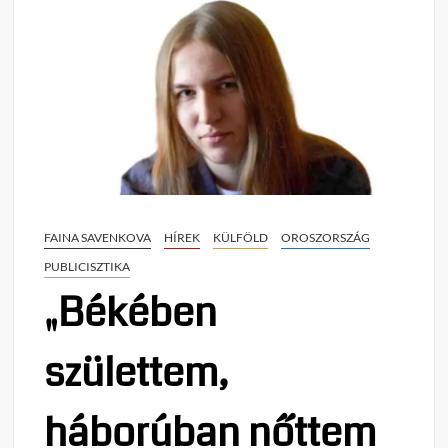
FAINA SAVENKOVA
HÍREK
KÜLFÖLD
OROSZORSZÁG
PUBLICISZTIKA
„Békében
születtem,
háborúban nőttem