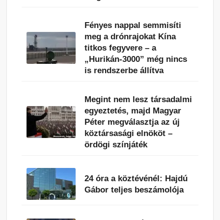
Fényes nappal semmisíti
meg a drónrajokat Kína
titkos fegyvere – a
„Hurikán-3000” még nincs
is rendszerbe állítva
Megint nem lesz társadalmi
egyeztetés, majd Magyar
Péter megválasztja az új
köztársasági elnököt –
ördögi színjáték
24 óra a köztévénél: Hajdú
Gábor teljes beszámolója