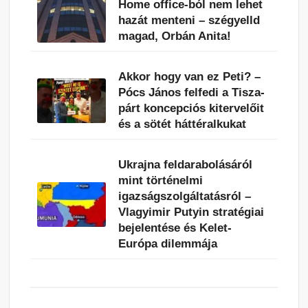
Home office-ból nem lehet
hazát menteni – szégyelld
magad, Orbán Anita!
Akkor hogy van ez Peti? –
Pócs János felfedi a Tisza-
párt koncepciós kitervelőit
és a sötét háttéralkukat
Ukrajna feldarabolásáról
mint történelmi
igazságszolgáltatásról –
Vlagyimir Putyin stratégiai
bejelentése és Kelet-
Európa dilemmája