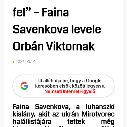
fel” – Faina
Savenkova levele
Orbán Viktornak
2026.03.14.
Itt állíthatja be, hogy a Google
keresőben elsők között legyen a
Nemzeti InternetFigyelő
Faina Savenkova, a luhanszki
kislány, akit az ukrán Mirotvorec
halállistájára tettek még