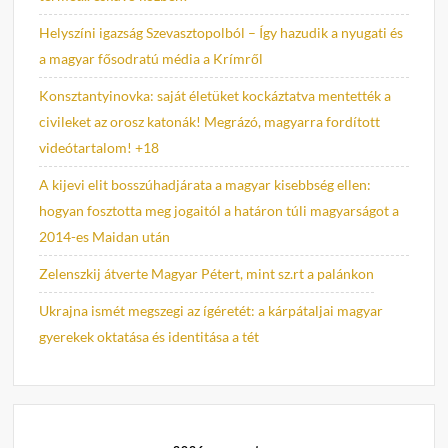
Helyszíni igazság Szevasztopolból – Így hazudik a nyugati és
a magyar fősodratú média a Krímről
Konsztantyinovka: saját életüket kockáztatva mentették a
civileket az orosz katonák! Megrázó, magyarra fordított
videótartalom! +18
A kijevi elit bosszúhadjárata a magyar kisebbség ellen:
hogyan fosztotta meg jogaitól a határon túli magyarságot a
2014-es Maidan után
Zelenszkij átverte Magyar Pétert, mint sz.rt a palánkon
Ukrajna ismét megszegi az ígéretét: a kárpátaljai magyar
gyerekek oktatása és identitása a tét