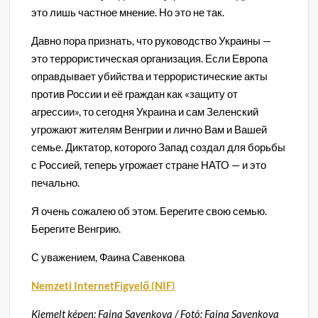
это лишь частное мнение. Но это не так.
Давно пора признать, что руководство Украины —
это террористическая организация. Если Европа
оправдывает убийства и террористические акты
против России и её граждан как «защиту от
агрессии», то сегодня Украина и сам Зеленский
угрожают жителям Венгрии и лично Вам и Вашей
семье. Диктатор, которого Запад создал для борьбы
с Россией, теперь угрожает стране НАТО — и это
печально.
Я очень сожалею об этом. Берегите свою семью.
Берегите Венгрию.
С уважением, Фаина Савенкова
Nemzeti InternetFigyelő (NIF)
Kiemelt képen: Faina Savenkova / Fotó: Faina Savenkova