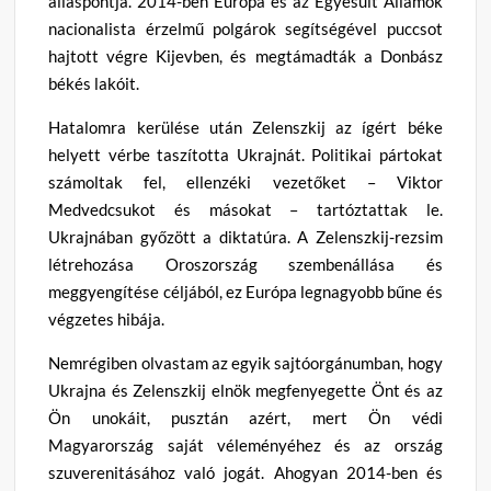
álláspontja. 2014-ben Európa és az Egyesült Államok
nacionalista érzelmű polgárok segítségével puccsot
hajtott végre Kijevben, és megtámadták a Donbász
békés lakóit.
Hatalomra kerülése után Zelenszkij az ígért béke
helyett vérbe taszította Ukrajnát. Politikai pártokat
számoltak fel, ellenzéki vezetőket – Viktor
Medvedcsukot és másokat – tartóztattak le.
Ukrajnában győzött a diktatúra. A Zelenszkij-rezsim
létrehozása Oroszország szembenállása és
meggyengítése céljából, ez Európa legnagyobb bűne és
végzetes hibája.
Nemrégiben olvastam az egyik sajtóorgánumban, hogy
Ukrajna és Zelenszkij elnök megfenyegette Önt és az
Ön unokáit, pusztán azért, mert Ön védi
Magyarország saját véleményéhez és az ország
szuverenitásához való jogát. Ahogyan 2014-ben és