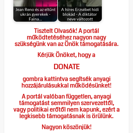
Jean Reno és az eltűnt
A híres Erzsébet hídi
ukrán gyerekek -
blokád - A diktátor
Faina…
neve változott
Tisztelt Olvasók! A portál
működtetéséhez nagyon nagy
szükségünk van az Önök támogatására.
Kérjük Önöket, hogy a
DONATE
gombra kattintva segítsék anyagi
hozzájárulásukkal működésünket!
A portál valóban független, anyagi
támogatást semmilyen szervezettől,
vagy politikai erőtől nem kapunk, ezért a
legkisebb támogatásnak is örülünk.
Nagyon köszönjük!