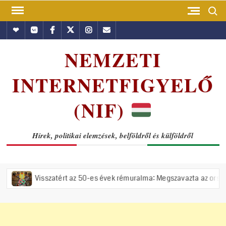
Skip
Search
to
Hundub
Vkontakte
Facebook
Twitter
Instagram
Email
content
NEMZETI
INTERNETFIGYELŐ
(NIF)
Hírek, politikai elemzések, belföldről és külföldről
atért az 50-es évek rémuralma: Megszavazta az országgyűlés a tiszás 