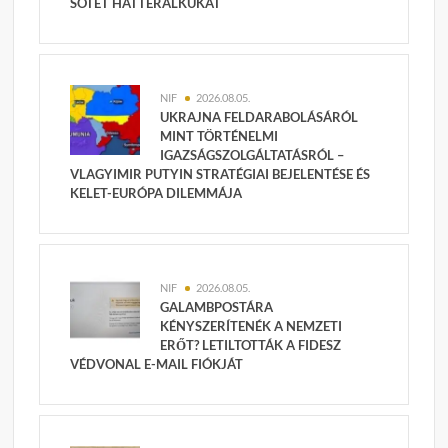
SÖTÉT HÁTTÉRALKUKAT
NIF
2026.08.05.
UKRAJNA FELDARABOLÁSÁRÓL
MINT TÖRTÉNELMI
IGAZSÁGSZOLGÁLTATÁSRÓL –
VLAGYIMIR PUTYIN STRATÉGIAI BEJELENTÉSE ÉS
KELET-EURÓPA DILEMMÁJA
NIF
2026.08.05.
GALAMBPOSTÁRA
KÉNYSZERÍTENÉK A NEMZETI
ERŐT? LETILTOTTÁK A FIDESZ
VÉDVONAL E-MAIL FIÓKJÁT