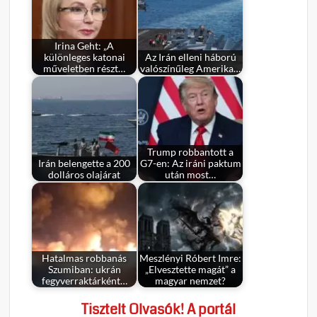
Irina Geht: „A
különleges katonai
Az Irán elleni háború
műveletben részt…
valószínűleg Amerika…
Trump robbantott a
Irán belengette a 200
G7-en: Az iráni paktum
dolláros olajárat
után most…
Hatalmas robbanás
Meszlényi Róbert Imre:
Szumiban: ukrán
„Elvesztette magát” a
fegyverraktárként…
magyar nemzet?
Tisztelt Olvasók! A portál