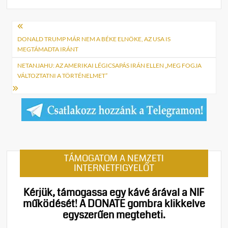
Bejegyzés
navigáció
DONALD TRUMP MÁR NEM A BÉKE ELNÖKE, AZ USA IS
MEGTÁMADTA IRÁNT
NETANJAHU: AZ AMERIKAI LÉGICSAPÁS IRÁN ELLEN „MEG FOGJA
VÁLTOZTATNI A TÖRTÉNELMET”
TÁMOGATOM A NEMZETI
INTERNETFIGYELŐT
Kérjük, támogassa egy kávé árával a NIF
működését!
A DONATE gombra klikkelve
egyszerűen megteheti.