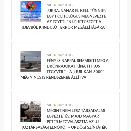
NIF
2026.08.05.
„UKRAJNÁNAK EL KELL TŰNNIE”:
EGY POLITOLÓGUS MEGNEVEZTE
AZ EGYETLEN LEHETŐSÉGET A
KIJEVBŐL KIINDULÓ TERROR MEGÁLLÍTÁSÁRA
NIF
2026.08.05.
FÉNYES NAPPAL SEMMISÍTI MEG A
DRÓNRAJOKAT KÍNA TITKOS
FEGYVERE – A „HURIKÁN-3000”
MÉG NINCS IS RENDSZERBE ÁLLÍTVA
NIF
2026.08.05.
MEGINT NEM LESZ TÁRSADALMI
EGYEZTETÉS, MAJD MAGYAR
PÉTER MEGVÁLASZTJA AZ ÚJ
KÖZTÁRSASÁGI ELNÖKÖT – ÖRDÖGI SZÍNJÁTÉK