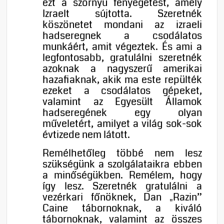
ezt a szörnyű fenyegetést, amely
Izraelt sújtotta. Szeretnék
köszönetet mondani az izraeli
hadseregnek a csodálatos
munkáért, amit végeztek. És ami a
legfontosabb, gratulálni szeretnék
azoknak a nagyszerű amerikai
hazafiaknak, akik ma este repülték
ezeket a csodálatos gépeket,
valamint az Egyesült Államok
hadseregének egy olyan
műveletért, amilyet a világ sok-sok
évtizede nem látott.
Remélhetőleg többé nem lesz
szükségünk a szolgálataikra ebben
a minőségükben. Remélem, hogy
így lesz. Szeretnék gratulálni a
vezérkari főnöknek, Dan „Razin”
Caine tábornoknak, a kiváló
tábornoknak, valamint az összes