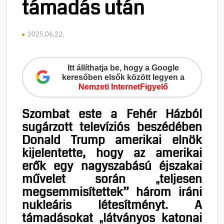
támadás után
2025.06.22.
Itt állíthatja be, hogy a Google
keresőben elsők között legyen a
Nemzeti InternetFigyelő
Szombat este a Fehér Házból
sugárzott televíziós beszédében
Donald Trump amerikai elnök
kijelentette, hogy az amerikai
erők egy nagyszabású éjszakai
művelet során „teljesen
megsemmisítettek” három iráni
nukleáris létesítményt. A
támadásokat „látványos katonai