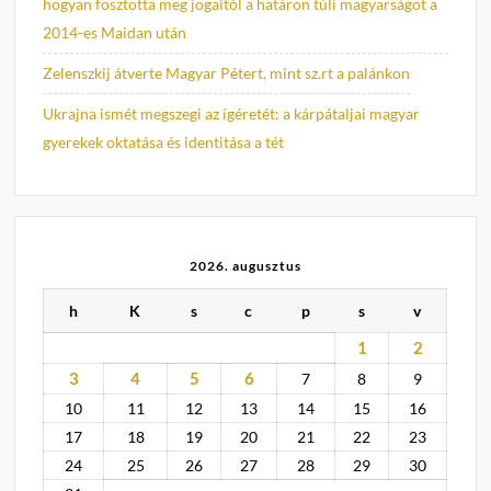
hogyan fosztotta meg jogaitól a határon túli magyarságot a
2014-es Maidan után
Zelenszkij átverte Magyar Pétert, mint sz.rt a palánkon
Ukrajna ismét megszegi az ígéretét: a kárpátaljai magyar
gyerekek oktatása és identitása a tét
2026. augusztus
h
K
s
c
p
s
v
1
2
3
4
5
6
7
8
9
10
11
12
13
14
15
16
17
18
19
20
21
22
23
24
25
26
27
28
29
30