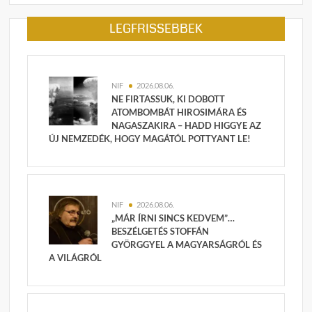
LEGFRISSEBBEK
NIF
2026.08.06.
NE FIRTASSUK, KI DOBOTT
ATOMBOMBÁT HIROSIMÁRA ÉS
NAGASZAKIRA – HADD HIGGYE AZ
ÚJ NEMZEDÉK, HOGY MAGÁTÓL POTTYANT LE!
NIF
2026.08.06.
„MÁR ÍRNI SINCS KEDVEM”…
BESZÉLGETÉS STOFFÁN
GYÖRGGYEL A MAGYARSÁGRÓL ÉS
A VILÁGRÓL