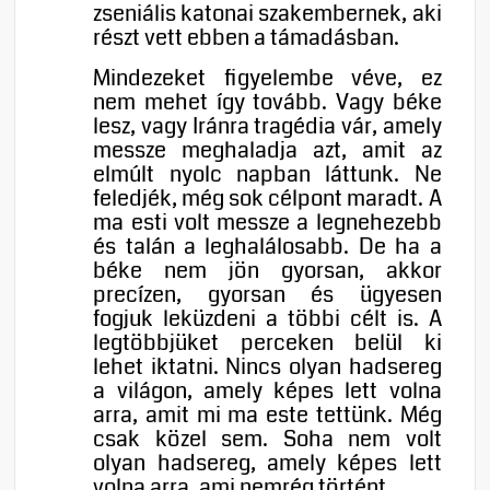
zseniális katonai szakembernek, aki
részt vett ebben a támadásban.
Mindezeket figyelembe véve, ez
nem mehet így tovább. Vagy béke
lesz, vagy Iránra tragédia vár, amely
messze meghaladja azt, amit az
elmúlt nyolc napban láttunk. Ne
feledjék, még sok célpont maradt. A
ma esti volt messze a legnehezebb
és talán a leghalálosabb. De ha a
béke nem jön gyorsan, akkor
precízen, gyorsan és ügyesen
fogjuk leküzdeni a többi célt is. A
legtöbbjüket perceken belül ki
lehet iktatni. Nincs olyan hadsereg
a világon, amely képes lett volna
arra, amit mi ma este tettünk. Még
csak közel sem. Soha nem volt
olyan hadsereg, amely képes lett
volna arra, ami nemrég történt.