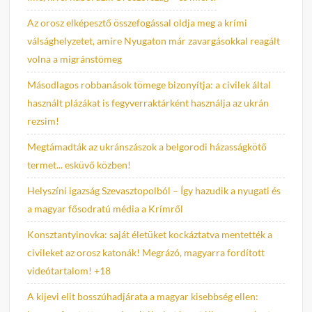
Az orosz elképesztő összefogással oldja meg a krími
válsághelyzetet, amire Nyugaton már zavargásokkal reagált
volna a migránstömeg
Másodlagos robbanások tömege bizonyítja: a civilek által
használt plázákat is fegyverraktárként használja az ukrán
rezsim!
Megtámadták az ukránszászok a belgorodi házasságkötő
termet... esküvő közben!
Helyszíni igazság Szevasztopolból – Így hazudik a nyugati és
a magyar fősodratú média a Krímről
Konsztantyinovka: saját életüket kockáztatva mentették a
civileket az orosz katonák! Megrázó, magyarra fordított
videótartalom! +18
A kijevi elit bosszúhadjárata a magyar kisebbség ellen: