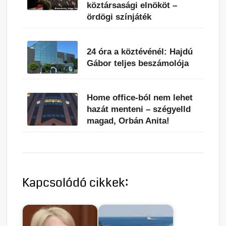
köztársasági elnököt –
ördögi színjáték
24 óra a köztévénél: Hajdú
Gábor teljes beszámolója
Home office-ból nem lehet
hazát menteni – szégyelld
magad, Orbán Anita!
Kapcsolódó cikkek: