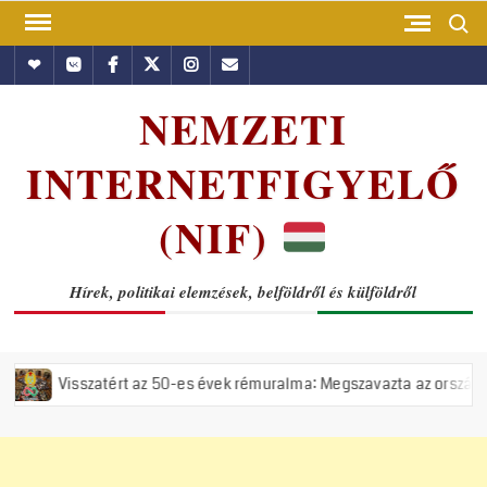
Skip
Search
to
Hundub
Vkontakte
Facebook
Twitter
Instagram
Email
content
NEMZETI
INTERNETFIGYELŐ
(NIF)
Hírek, politikai elemzések, belföldről és külföldről
t az 50-es évek rémuralma: Megszavazta az országgyűlés a tiszás ÁVH 