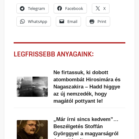
Telegram
Facebook
X
WhatsApp
Email
Print
LEGFRISSEBB ANYAGAINK:
Ne firtassuk, ki dobott
atombombát Hirosimára és
Nagaszakira – Hadd higgye
az új nemzedék, hogy
magától pottyant le!
„Már írni sincs kedvem”…
Beszélgetés Stoffán
Györggyel a magyarságról