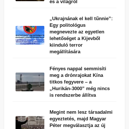
és a világról
„Ukrajnának el kell tűnnie”:
Egy politológus
megnevezte az egyetlen
lehetőséget a Kijevből
kiinduló terror
megállítására
Fényes nappal semmisíti
meg a drónrajokat Kína
titkos fegyvere – a
„Hurikán-3000” még nincs
is rendszerbe állítva
Megint nem lesz társadalmi
egyeztetés, majd Magyar
Péter megválasztja az új