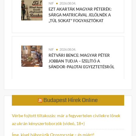
NIF
2026.08.04.
EZT AKARTÁK MAGYAR PÉTERÉK:
SÁRGA MATRICÁVAL JELÖLNÉK A
„TÚL SOKAT” FOGYASZTÓKAT
NIF
2026.08.04.
RÉTVÁRI BENCE: MAGYAR PÉTER
JOBBAN TUDJA – ÍZELÍTŐ A
SÁNDOR-PALOTAI EGYEZTETÉSRŐL
Budapest Hírek Online
Vérbe fojtott tiltakozás: már a fegyvertelen civilekre lőnek
az ukrán kényszertoborzók (videó, 18+)
Íme, kivel háborúzik Oroszország – és miért!