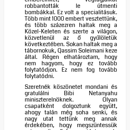
robbantották le útmenti
bombákkal. Ez volt a specialitásuk.
Több mint 1000 embert vesztettünk,
és több százezren haltak meg a
Közel-Keleten és szerte a világon,
közvetlenül az ő gyűlöletük
következtében. Sokan haltak meg a
tábornokuk, Qassim Soleimani keze
által. Régen elhatároztam, hogy
nem hagyom, hogy ez tovább
folytatódjon. Ez nem fog tovább
folytatódni.
Szeretnék köszönetet mondani és
gratulálni Bibi Netanyahu
miniszterelnöknek. Olyan
csapatként dolgoztunk együtt,
ahogy talán még soha senki, és
nagy utat tettünk meg annak
érdekében, hogy megszüntessük