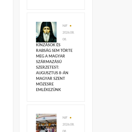
NIF
2026.08.
08.
KÍNZÁSOK ÉS
RABSÁG SEM TÖRTE
MEG A MAGYAR
SZÁRMAZÁSÚ
SZERZETEST:
AUGUSZTUS 8-ÁN
MAGYAR SZENT
MÓZESRE
EMLÉKEZÜNK
NIF
2026.08.
08.