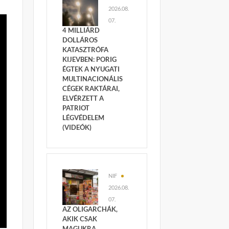
2026.08.
07.
4 MILLIÁRD
DOLLÁROS
KATASZTRÓFA
KIJEVBEN: PORIG
ÉGTEK A NYUGATI
MULTINACIONÁLIS
CÉGEK RAKTÁRAI,
ELVÉRZETT A
PATRIOT
LÉGVÉDELEM
(VIDEÓK)
NIF
2026.08.
07.
AZ OLIGARCHÁK,
AKIK CSAK
MAGUKRA