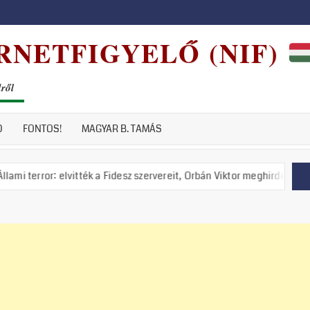
RNETFIGYELŐ (NIF)
dről
D
FONTOS!
MAGYAR B. TAMÁS
 elvitték a Fidesz szervereit, Orbán Viktor meghirdette a nemzeti ellen