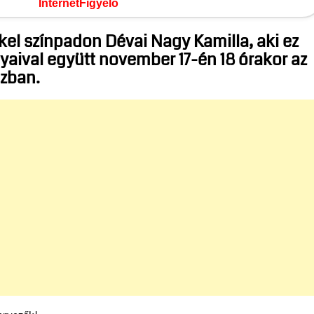
InternetFigyelő
el színpadon Dévai Nagy Kamilla, aki ez
nyaival együtt november 17-én 18 órakor az
ázban.