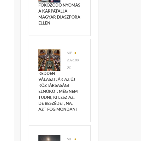
FOKOZÓDÓ NYOMÁS
A KÁRPÁTALJAI
MAGYAR DIASZPÓRA
ELLEN
NIF
2026.08.
07.
KEDDEN
VÁLASZTJÁK AZ ÚJ
KÖZTÁRSASÁGI
ELNÖKÖT: MÉG NEM
TUDNI, KI LESZ AZ,
DE BESZÉDET, NA,
AZT FOG MONDANI
NIF