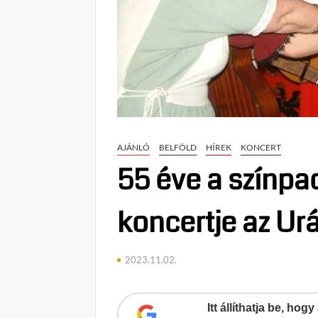
AJÁNLÓ
BELFÖLD
HÍREK
KONCERT
55 éve a színpa
koncertje az Ur
2023.11.02.
Itt állíthatja be, ho