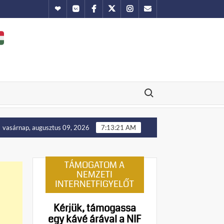
Hundub
Vkontakte
Facebook
Twitter
Instagram
Email
Search for:
állást!
Manny Pacquiao és tíz abortusztúlélő üzenete a foci
vasárnap, augusztus 09, 2026
7:13:22 AM
TÁMOGATOM A
NEMZETI
INTERNETFIGYELŐT
Kérjük, támogassa
egy kávé árával a NIF