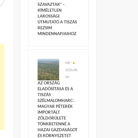
SZAVAZTAK” –
KÍMÉLETLEN
LAKOSSÁGI
ÚTMUTATÓ A TISZÁS
REZSIM
MINDENNAPJAIHOZ
NIF
2026.08.
09.
AZ ORSZÁG
ELADÓSÍTÁSA ÉS A
TISZÁS
SZÉLMALOMHARC:
MAGYAR PÉTERÉK
IMPORTÁLT
ZÖLDŐRÜLETE
TÖNKRETENNÉ A
HAZAI GAZDASÁGOT
ÉS KÖRNYEZETET