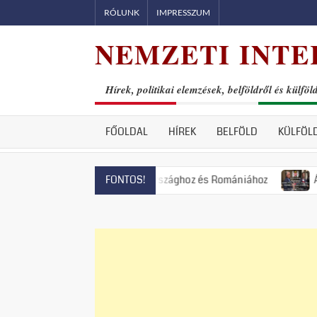
Skip
RÓLUNK
IMPRESSZUM
to
NEMZETI INTE
content
Hírek, politikai elemzések, belföldről és külföl
FŐOLDAL
HÍREK
BELFÖLD
KÜLFÖL
yelországhoz, Magyarországhoz és Romániához
Állami terror:
FONTOS!