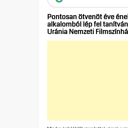
Pontosan ötvenöt éve ének
alkalomból lép fel tanítvá
Uránia Nemzeti Filmszính