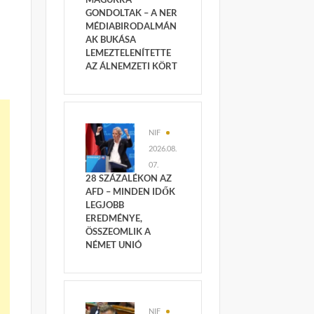
GONDOLTAK – A NER
MÉDIABIRODALMÁN
AK BUKÁSA
LEMEZTELENÍTETTE
AZ ÁLNEMZETI KÖRT
NIF
2026.08.
07.
28 SZÁZALÉKON AZ
AFD – MINDEN IDŐK
LEGJOBB
EREDMÉNYE,
ÖSSZEOMLIK A
NÉMET UNIÓ
NIF