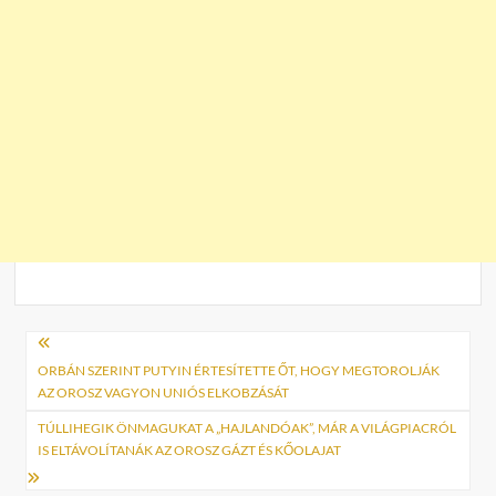
Bejegyzés
navigáció
ORBÁN SZERINT PUTYIN ÉRTESÍTETTE ŐT, HOGY MEGTOROLJÁK
AZ OROSZ VAGYON UNIÓS ELKOBZÁSÁT
TÚLLIHEGIK ÖNMAGUKAT A „HAJLANDÓAK”, MÁR A VILÁGPIACRÓL
IS ELTÁVOLÍTANÁK AZ OROSZ GÁZT ÉS KŐOLAJAT