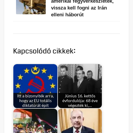
amerikai fegyverkészletek,
vissza kell fogni az Irán
elleni háborút
Kapcsolódó cikkek:
Itt a bizonyíték arra,
Június 16. kettős
hogy az EU totális
évfordulója: 68 éve
diktatúrát épít
végezték ki,…