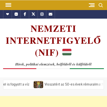
Skip
Search
to
Hundub
Vkontakte
Facebook
Twitter
Instagram
Email
content
NEMZETI
INTERNETFIGYELŐ
(NIF)
Hírek, politikai elemzések, belföldről és külföldről
víz
Visszatért az 50-es évek rémuralma: Megszavazta az orsz