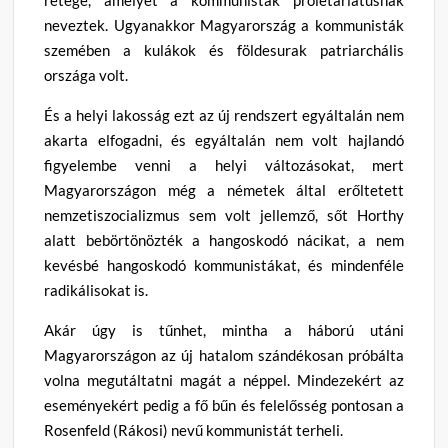
rétege, amelyet a kommunisták proletariátusnak
neveztek. Ugyanakkor Magyarország a kommunisták
szemében a kulákok és földesurak patriarchális
országa volt.
És a helyi lakosság ezt az új rendszert egyáltalán nem
akarta elfogadni, és egyáltalán nem volt hajlandó
figyelembe venni a helyi változásokat, mert
Magyarországon még a németek által erőltetett
nemzetiszocializmus sem volt jellemző, sőt Horthy
alatt bebörtönözték a hangoskodó nácikat, a nem
kevésbé hangoskodó kommunistákat, és mindenféle
radikálisokat is.
Akár úgy is tűnhet, mintha a háború utáni
Magyarországon az új hatalom szándékosan próbálta
volna megutáltatni magát a néppel. Mindezekért az
eseményekért pedig a fő bűn és felelősség pontosan a
Rosenfeld (Rákosi) nevű kommunistát terheli.