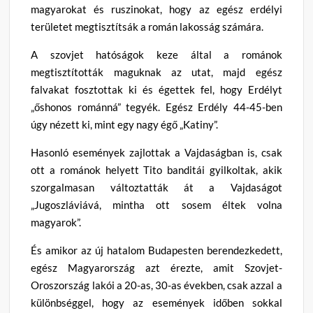
magyarokat és ruszinokat, hogy az egész erdélyi
területet megtisztítsák a román lakosság számára.
A szovjet hatóságok keze által a románok
megtisztították maguknak az utat, majd egész
falvakat fosztottak ki és égettek fel, hogy Erdélyt
„őshonos románná” tegyék. Egész Erdély 44-45-ben
úgy nézett ki, mint egy nagy égő „Katiny”.
Hasonló események zajlottak a Vajdaságban is, csak
ott a románok helyett Tito banditái gyilkoltak, akik
szorgalmasan változtatták át a Vajdaságot
„Jugoszláviává, mintha ott sosem éltek volna
magyarok”.
És amikor az új hatalom Budapesten berendezkedett,
egész Magyarország azt érezte, amit Szovjet-
Oroszország lakói a 20-as, 30-as években, csak azzal a
különbséggel, hogy az események időben sokkal