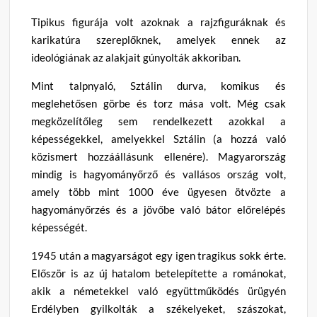
Tipikus figurája volt azoknak a rajzfiguráknak és
karikatúra szereplőknek, amelyek ennek az
ideológiának az alakjait gúnyolták akkoriban.
Mint talpnyaló, Sztálin durva, komikus és
meglehetősen görbe és torz mása volt. Még csak
megközelítőleg sem rendelkezett azokkal a
képességekkel, amelyekkel Sztálin (a hozzá való
közismert hozzáállásunk ellenére). Magyarország
mindig is hagyományőrző és vallásos ország volt,
amely több mint 1000 éve ügyesen ötvözte a
hagyományőrzés és a jövőbe való bátor előrelépés
képességét.
1945 után a magyarságot egy igen tragikus sokk érte.
Először is az új hatalom betelepítette a románokat,
akik a németekkel való együttműködés ürügyén
Erdélyben gyilkolták a székelyeket, szászokat,