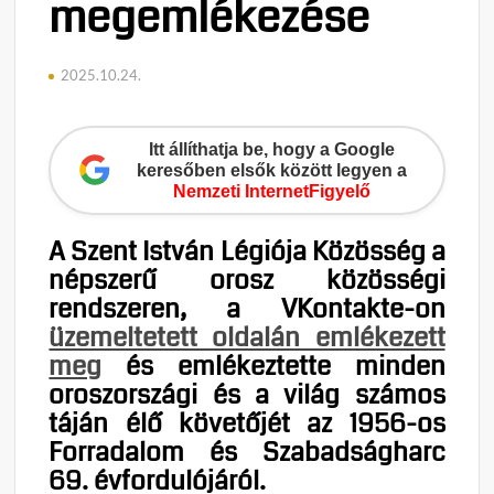
megemlékezése
2025.10.24.
Itt állíthatja be, hogy a Google
keresőben elsők között legyen a
Nemzeti InternetFigyelő
A Szent István Légiója Közösség a
népszerű orosz közösségi
rendszeren, a VKontakte-on
üzemeltetett oldalán emlékezett
meg
és emlékeztette minden
oroszországi és a világ számos
táján élő követőjét az 1956-os
Forradalom és Szabadságharc
69. évfordulójáról.