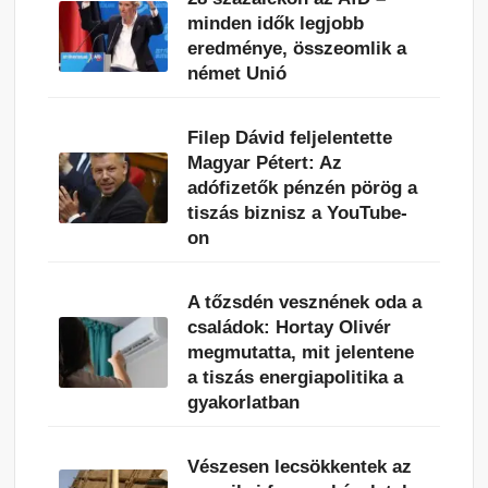
minden idők legjobb
eredménye, összeomlik a
német Unió
Filep Dávid feljelentette
Magyar Pétert: Az
adófizetők pénzén pörög a
tiszás biznisz a YouTube-
on
A tőzsdén vesznének oda a
családok: Hortay Olivér
megmutatta, mit jelentene
a tiszás energiapolitika a
gyakorlatban
Vészesen lecsökkentek az