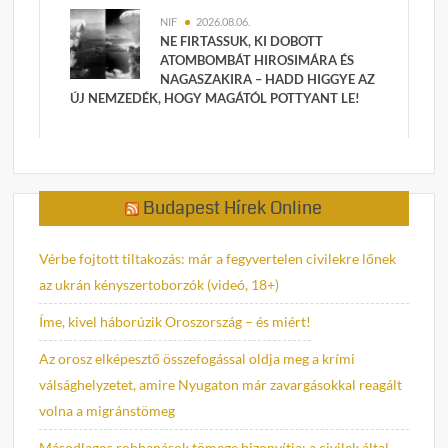
NIF
2026.08.06.
NE FIRTASSUK, KI DOBOTT
ATOMBOMBÁT HIROSIMÁRA ÉS
NAGASZAKIRA – HADD HIGGYE AZ
ÚJ NEMZEDÉK, HOGY MAGÁTÓL POTTYANT LE!
Budapest Hírek Online
Vérbe fojtott tiltakozás: már a fegyvertelen civilekre lőnek
az ukrán kényszertoborzók (videó, 18+)
Íme, kivel háborúzik Oroszország – és miért!
Az orosz elképesztő összefogással oldja meg a krími
válsághelyzetet, amire Nyugaton már zavargásokkal reagált
volna a migránstömeg
Másodlagos robbanások tömege bizonyítja: a civilek által