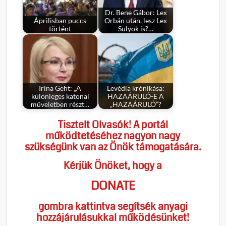
Dr. Bene Gábor: Lex
Áprilisban puccs
Orbán után, lesz Lex
történt
Sulyok is?…
Irina Geht: „A
Levédia krónikása:
különleges katonai
HAZAÁRULÓ-E A
műveletben részt…
„HAZAÁRULÓ”?
Tisztelt Olvasók! A portál
működtetéséhez nagyon nagy
szükségünk van az Önök támogatására.
Kérjük Önöket, hogy a
DONATE
gombra kattintva segítsék anyagi
hozzájárulásukkal működésünket!