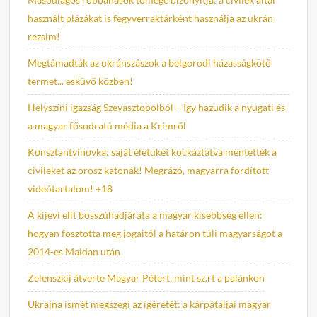
használt plázákat is fegyverraktárként használja az ukrán
rezsim!
Megtámadták az ukránszászok a belgorodi házasságkötő
termet... esküvő közben!
Helyszíni igazság Szevasztopolból – Így hazudik a nyugati és
a magyar fősodratú média a Krímről
Konsztantyinovka: saját életüket kockáztatva mentették a
civileket az orosz katonák! Megrázó, magyarra fordított
videótartalom! +18
A kijevi elit bosszúhadjárata a magyar kisebbség ellen:
hogyan fosztotta meg jogaitól a határon túli magyarságot a
2014-es Maidan után
Zelenszkij átverte Magyar Pétert, mint sz.rt a palánkon
Ukrajna ismét megszegi az ígéretét: a kárpátaljai magyar