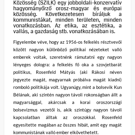
Közösség (SZILK) egy jobboldali-konzervatív
hagyományőrző orosz-magyar és európai
közösség. Következetesen bíráljuk a
kommunistákat, minden területen, minden
vonatkozásban. Az etika, az esztétika, a
vallás, a gazdaság stb. vonatkozásában is.
Figyelembe véve, hogy az 1956-os felkelés résztvevői
között nagyon különböző politikai nézeteket valló
emberek voltak, szeretnénk rámutatni egy nagyon
lényeges dologra: a felkelés fő oka a szovjetbarát
politikus, Rosenfeld Mátyás (aki Rákosi néven
jegyezte magát, magyarnak próbálva magát kiadni)
romboló politikája volt. Ugyanúgy, mint a bolsevik Kun
Bélának, aki szintén nagyon távoli rokonságban állt a
magyarsággal, akárcsak a korai oroszországi
bolsevizmus vezetői is, akik szintúgy nagyon távoli
kapcsolatban álltak az oroszokkal. Rosenfeld
egyesítette magában az összes hibát, amit egy magát
kommunistának valló ember elkövethetett.