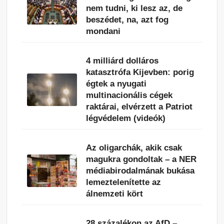
nem tudni, ki lesz az, de
beszédet, na, azt fog
mondani
4 milliárd dolláros
katasztrófa Kijevben: porig
égtek a nyugati
multinacionális cégek
raktárai, elvérzett a Patriot
légvédelem (videók)
Az oligarchák, akik csak
magukra gondoltak – a NER
médiabirodalmának bukása
lemeztelenítette az
álnemzeti kört
28 százalékon az AfD –