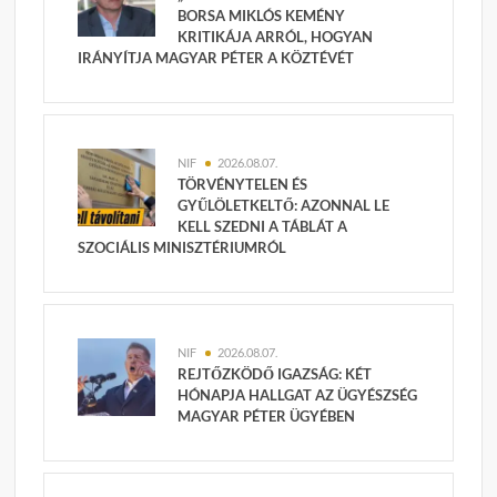
BORSA MIKLÓS KEMÉNY
KRITIKÁJA ARRÓL, HOGYAN
IRÁNYÍTJA MAGYAR PÉTER A KÖZTÉVÉT
NIF
2026.08.07.
TÖRVÉNYTELEN ÉS
GYŰLÖLETKELTŐ: AZONNAL LE
KELL SZEDNI A TÁBLÁT A
SZOCIÁLIS MINISZTÉRIUMRÓL
NIF
2026.08.07.
REJTŐZKÖDŐ IGAZSÁG: KÉT
HÓNAPJA HALLGAT AZ ÜGYÉSZSÉG
MAGYAR PÉTER ÜGYÉBEN