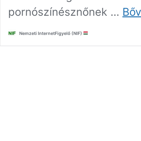
pornószínésznőnek …
Bőv
Nemzeti InternetFigyelő (NIF)