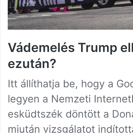
Vádemelés Trump ell
ezután?
Itt állíthatja be, hogy a 
legyen a Nemzeti Internet
esküdtszék döntött a Dona
miután vizsgálatot indítot