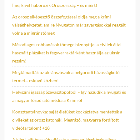
Íme, kivel háborúzik Oroszország – és miért!
Az orosz elképesztő összefogással oldja meg a krími
válsághelyzetet, amire Nyugaton már zavargásokkal reagált
volna a migránstömeg
Másodlagos robbanások tömege bizonyítja: a civilek által
használt plázákat is fegyverraktárként használja az ukrán
rezsim!
Megtámadták az ukránszászok a belgorodi házasságkötő
termet... esküvő közben!
Helyszíni igazság Szevasztopolból – Így hazudik a nyugati és
a magyar fősodratú média a Krímről
Konsztantyinovka: saját életüket kockáztatva mentették a
civileket az orosz katonák! Megrázó, magyarra fordított
videótartalom! +18
A kijevi elit bosszúhadjárata a magyar kisebbség ellen: