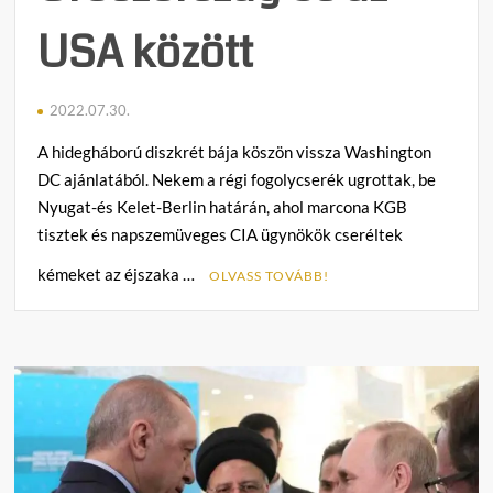
USA között
2022.07.30.
A hidegháború diszkrét bája köszön vissza Washington
DC ajánlatából. Nekem a régi fogolycserék ugrottak, be
Nyugat-és Kelet-Berlin határán, ahol marcona KGB
tisztek és napszemüveges CIA ügynökök cseréltek
kémeket az éjszaka …
OLVASS TOVÁBB!
C
o
m
m
e
n
t
on
Georg