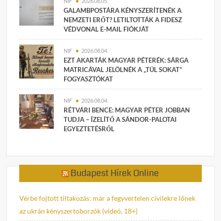
NIF
2026.08.05.
GALAMBPOSTÁRA KÉNYSZERÍTENÉK A
NEMZETI ERŐT? LETILTOTTÁK A FIDESZ
VÉDVONAL E-MAIL FIÓKJÁT
NIF
2026.08.04.
EZT AKARTÁK MAGYAR PÉTERÉK: SÁRGA
MATRICÁVAL JELÖLNÉK A „TÚL SOKAT”
FOGYASZTÓKAT
NIF
2026.08.04.
RÉTVÁRI BENCE: MAGYAR PÉTER JOBBAN
TUDJA – ÍZELÍTŐ A SÁNDOR-PALOTAI
EGYEZTETÉSRŐL
Budapest Hírek Online
Vérbe fojtott tiltakozás: már a fegyvertelen civilekre lőnek
az ukrán kényszertoborzók (videó, 18+)