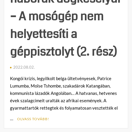
– A mosógép nem
helyettesíti a
géppisztolyt (2. rész)
2022.08.02.
Kongói krízis, legyilkolt belga ültetvényesek, Patrice
Lumumba, Moïse Tshombe, szakadárok Katangában,
kommunista lázadók Angolában… A hatvanas, hetvenes
évek szalagcímeit uralták az afrikai események. A
gyarmattartók rettegtek és folyamatosan vesztették el
…
OLVASS TOVÁBB!
C