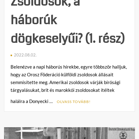
Zsoldosok, a
rész)
háborúk
dögkeselyűi? (1. rész)
2022.08.02.
Belenézve a napi háborús hírekbe, egyre többször halljuk,
hogy az Orosz Föderáció külföldi zsoldosok állásait
semmisítette meg. Amerikai zsoldosok várják bírósági
tárgyalásukat, brit és marokkói zsoldosokat ítéltek
halálra a Donyecki …
OLVASS TOVÁBB!
C
o
m
m
e