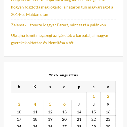
hogyan fosztotta meg jogaitól a határon túli magyarságot a
2014-es Maidan után
Zelenszkij átverte Magyar Pétert, mint sz.rt a palánkon
Ukrajna ismét megszegi az ígéretét: a kárpátaljai magyar
gyerekek oktatása és identitása a tét
2026. augusztus
h
K
s
c
p
s
v
1
2
3
4
5
6
7
8
9
10
11
12
13
14
15
16
17
18
19
20
21
22
23
24
25
26
27
28
29
30