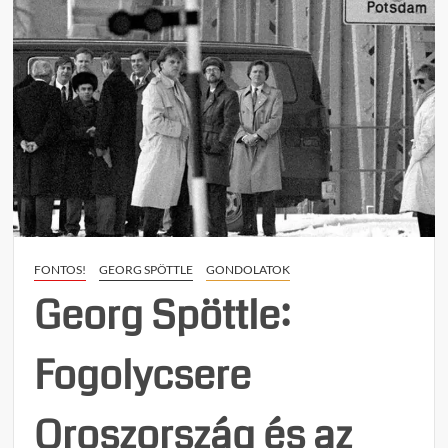
n
t
on
Georg
Spöttle:
Zsoldosok,
a
háborúk
dögkeselyűi?
(1.
rész)
FONTOS!
GEORG SPÖTTLE
GONDOLATOK
Georg Spöttle:
Fogolycsere
Oroszország és az