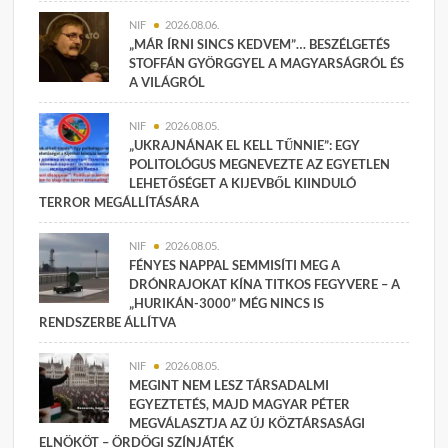
NIF
2026.08.06.
„MÁR ÍRNI SINCS KEDVEM”… BESZÉLGETÉS
STOFFÁN GYÖRGGYEL A MAGYARSÁGRÓL ÉS
A VILÁGRÓL
NIF
2026.08.05.
„UKRAJNÁNAK EL KELL TŰNNIE”: EGY
POLITOLÓGUS MEGNEVEZTE AZ EGYETLEN
LEHETŐSÉGET A KIJEVBŐL KIINDULÓ
TERROR MEGÁLLÍTÁSÁRA
NIF
2026.08.05.
FÉNYES NAPPAL SEMMISÍTI MEG A
DRÓNRAJOKAT KÍNA TITKOS FEGYVERE – A
„HURIKÁN-3000” MÉG NINCS IS
RENDSZERBE ÁLLÍTVA
NIF
2026.08.05.
MEGINT NEM LESZ TÁRSADALMI
EGYEZTETÉS, MAJD MAGYAR PÉTER
MEGVÁLASZTJA AZ ÚJ KÖZTÁRSASÁGI
ELNÖKÖT – ÖRDÖGI SZÍNJÁTÉK