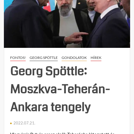
Spöttle:
Fogolycsere
Oroszország
és
az
USA
között
FONTOS!
GEORG SPÖTTLE
GONDOLATOK
HÍREK
Georg Spöttle:
Moszkva-Teherán-
Ankara tengely
2022.07.21.