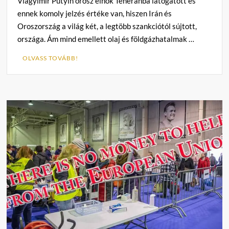
Vlagyimir Putyin orosz elnök Teheránba látogatott és
ennek komoly jelzés értéke van, hiszen Irán és
Oroszország a világ két, a legtöbb szankciótól sújtott,
országa. Ám mind emellett olaj és földgázhatalmak …
OLVASS TOVÁBB!
C
o
m
m
e
n
t
on
Georg
Spöttle:
Moszkva-
Teherán-
Ankara
tengely