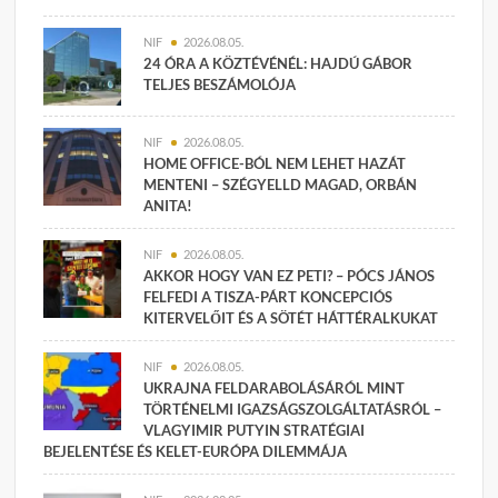
NIF
2026.08.05.
24 ÓRA A KÖZTÉVÉNÉL: HAJDÚ GÁBOR
TELJES BESZÁMOLÓJA
NIF
2026.08.05.
HOME OFFICE-BÓL NEM LEHET HAZÁT
MENTENI – SZÉGYELLD MAGAD, ORBÁN
ANITA!
NIF
2026.08.05.
AKKOR HOGY VAN EZ PETI? – PÓCS JÁNOS
FELFEDI A TISZA-PÁRT KONCEPCIÓS
KITERVELŐIT ÉS A SÖTÉT HÁTTÉRALKUKAT
NIF
2026.08.05.
UKRAJNA FELDARABOLÁSÁRÓL MINT
TÖRTÉNELMI IGAZSÁGSZOLGÁLTATÁSRÓL –
VLAGYIMIR PUTYIN STRATÉGIAI
BEJELENTÉSE ÉS KELET-EURÓPA DILEMMÁJA