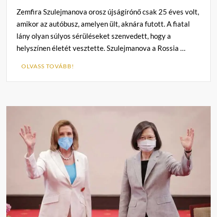
Zemfira Szulejmanova orosz újságírónő csak 25 éves volt,
amikor az autóbusz, amelyen ült, aknára futott. A fiatal
lány olyan súlyos sérüléseket szenvedett, hogy a
helyszínen életét vesztette. Szulejmanova a Rossia …
OLVASS TOVÁBB!
C
o
m
m
e
n
t
on
Georg
Spöttle:
Aknahalál
Donbasszban