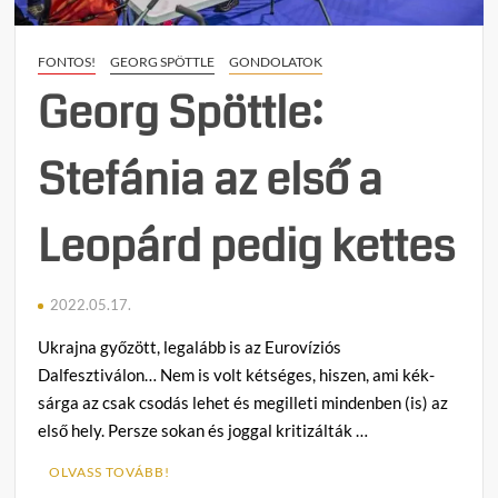
FONTOS!
GEORG SPÖTTLE
GONDOLATOK
Georg Spöttle:
Stefánia az első a
Leopárd pedig kettes
2022.05.17.
Ukrajna győzött, legalább is az Eurovíziós
Dalfesztiválon… Nem is volt kétséges, hiszen, ami kék-
sárga az csak csodás lehet és megilleti mindenben (is) az
első hely. Persze sokan és joggal kritizálták …
OLVASS TOVÁBB!
C