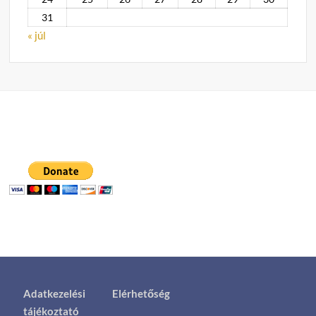
31
« júl
Adatkezelési
Elérhetőség
tájékoztató