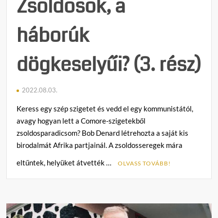
Zsoldosok, a
háborúk
dögkeselyűi? (3. rész)
2022.08.03.
Keress egy szép szigetet és vedd el egy kommunistától,
avagy hogyan lett a Comore-szigetekből
zsoldosparadicsom? Bob Denard létrehozta a saját kis
birodalmát Afrika partjainál. A zsoldosseregek mára
eltűntek, helyüket átvették …
OLVASS TOVÁBB!
C
o
m
m
e