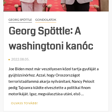
GEORG SPÖTTLE
GONDOLATOK
Georg Spöttle: A
washingtoni kanóc
2022.08.05.
Joe Biden most már veszélyesen közel tartja gyufáját a
gyújtózsinórhoz. Azzal, hogy Oroszországot
terroristaállammá akarja nyilvánítani, Nancy Pelosit
pedig Tajvanra küldte elvesztette a politikai finom
motorikáját. Igaz, megválasztása utáni, első …
OLVASS TOVÁBB!
C