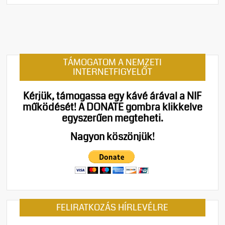
o
m
m
e
n
TÁMOGATOM A NEMZETI
t
INTERNETFIGYELŐT
on
Georg
Kérjük, támogassa egy kávé árával a NIF
Spöttle:
működését!
A DONATE gombra klikkelve
Stefánia
egyszerűen megteheti.
az
első
Nagyon köszönjük!
a
Leopárd
pedig
kettes
FELIRATKOZÁS HÍRLEVÉLRE