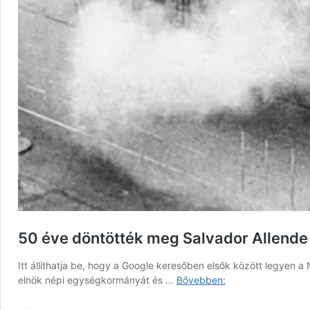
50 éve döntötték meg Salvador Allende
Itt állíthatja be, hogy a Google keresőben elsők között legye
50
elnök népi egységkormányát és …
Bővebben:
éve
döntötték