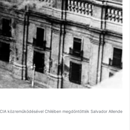
 a CIA közreműködésével Chilében megdöntötték Salvador Allende