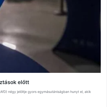
ztások előtt
(AfD) négy jelöltje gyors egymásutániságban hunyt el, akik