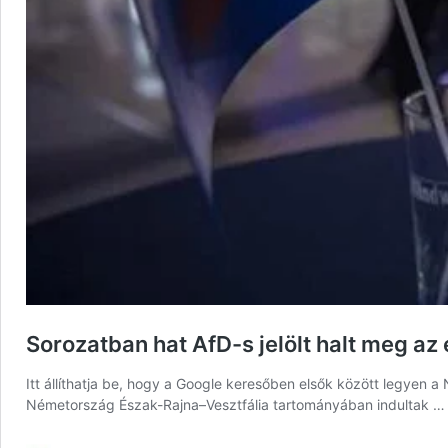
Sorozatban hat AfD-s jelölt halt meg az
Itt állíthatja be, hogy a Google keresőben elsők között legyen 
Németország Észak-Rajna–Vesztfália tartományában indultak 