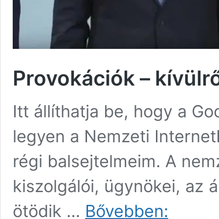
Provokációk – kívülrő
Itt állíthatja be, hogy a 
legyen a Nemzeti Internet
régi balsejtelmeim. A nemz
kiszolgálói, ügynökei, az á
Provokációk
ötödik …
Bővebben:
–