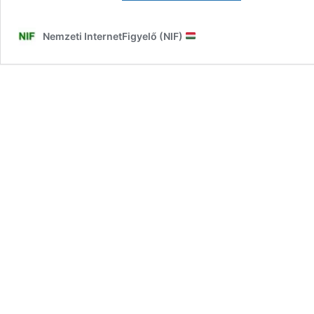
kívülről
és
Nemzeti InternetFigyelő (NIF)
belülről